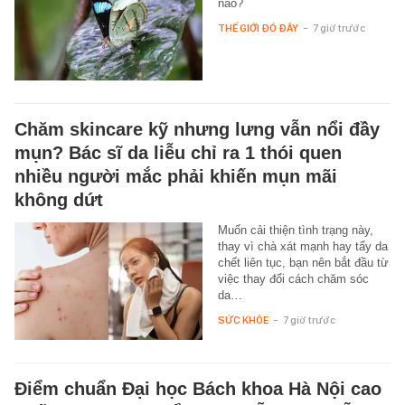
nào?
THẾ GIỚI ĐÓ ĐÂY
-
7 giờ trước
Chăm skincare kỹ nhưng lưng vẫn nổi đầy
mụn? Bác sĩ da liễu chỉ ra 1 thói quen
nhiều người mắc phải khiến mụn mãi
không dứt
Muốn cải thiện tình trạng này,
thay vì chà xát mạnh hay tẩy da
chết liên tục, bạn nên bắt đầu từ
việc thay đổi cách chăm sóc
da…
SỨC KHỎE
-
7 giờ trước
Điểm chuẩn Đại học Bách khoa Hà Nội cao