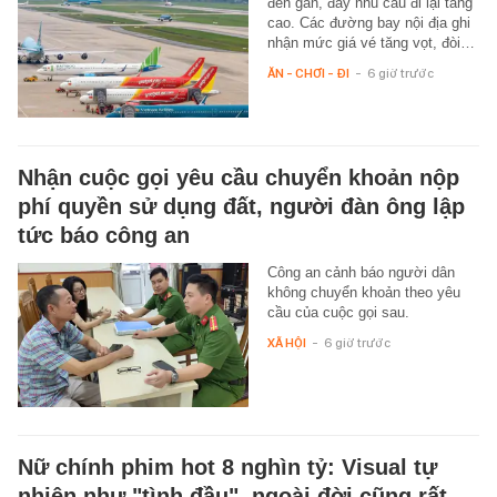
đến gần, đẩy nhu cầu đi lại tăng
cao. Các đường bay nội địa ghi
nhận mức giá vé tăng vọt, đòi…
ĂN - CHƠI - ĐI
-
6 giờ trước
Nhận cuộc gọi yêu cầu chuyển khoản nộp
phí quyền sử dụng đất, người đàn ông lập
tức báo công an
Công an cảnh báo người dân
không chuyển khoản theo yêu
cầu của cuộc gọi sau.
XÃ HỘI
-
6 giờ trước
Nữ chính phim hot 8 nghìn tỷ: Visual tự
nhiên như "tình đầu", ngoài đời cũng rất