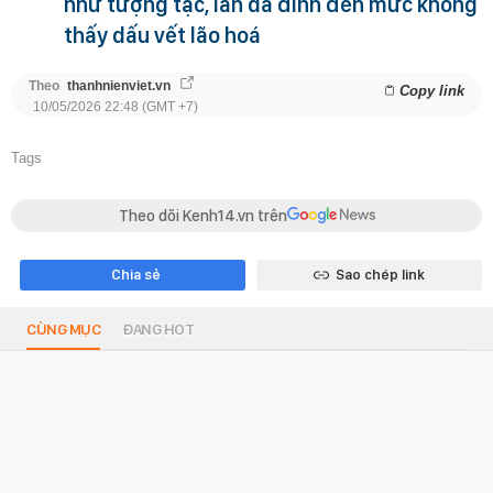
như tượng tạc, làn da đỉnh đến mức không
thấy dấu vết lão hoá
Theo
thanhnienviet.vn
Copy link
10/05/2026 22:48 (GMT +7)
Tags
Theo dõi Kenh14.vn trên
Chia sẻ
Sao chép link
CÙNG MỤC
ĐANG HOT