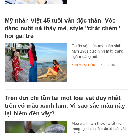
Mỹ nhân Việt 45 tuổi vẫn độc thân: Vóc
dáng nuột nà thấy mê, style "chặt chém"
hội gái trẻ
Gu ăn vận của mỹ nhân sinh
năm 1981 cực nịnh mắt, càng
ngắm càng mê.
XEM MUA LUÔN
-
7 giờ trước
Trên đời chỉ tồn tại một loài vật duy nhất
trên có màu xanh lam: Vì sao sắc màu này
lại hiếm đến vậy?
Màu xanh lam thực ra rất hiếm
trong tự nhiên. Và đó là loài vật