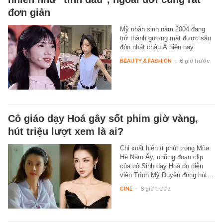
đơn giản
Mỹ nhân sinh năm 2004 đang
trở thành gương mặt được săn
đón nhất châu Á hiện nay.
BEAUTY & FASHION
-
6 giờ trước
Cô giáo dạy Hoá gây sốt phim giờ vàng,
hút triệu lượt xem là ai?
Chỉ xuất hiện ít phút trong Mùa
Hè Năm Ấy, những đoạn clip
của cô Sinh dạy Hoá do diễn
viên Trình Mỹ Duyên đóng hút…
CINE
-
6 giờ trước