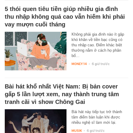
5 thói quen tiêu tiền giúp nhiều gia đình
thu nhập không quá cao vẫn hiếm khi phải
vay mượn cuối tháng
Không phải gia đình nào ít gặp
khó khăn về tiền bạc cũng có
thu nhập cao. Điểm khác biệt
thường nằm ở cách họ phân
bổ…
MONEY.14
-
6 giờ trước
Bài hát khổ nhất Việt Nam: Bị bản cover
gấp 5 lần lượt xem, nay thành trung tâm
tranh cãi vì show Chông Gai
Bài hát này tiếp tục trở thành
tâm điểm bàn luận khi được
nhiều nghệ sĩ làm mới lại.
MUSIK
-
6 giờ trước