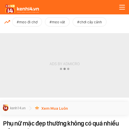
MỚI NHẤT
#mẹo đi chợ
#mẹo vặt
#chơi cây cảnh
Xem thêm
Xem Mua Luôn
Phụ nữ mặc đẹp thường không có quá nhiều