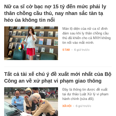
Nữ ca sĩ cờ bạc nợ 15 tỷ đến mức phải ly
thân chồng cầu thủ, nay nhan sắc tàn tạ
héo úa không tin nổi
Màn lộ diện của nữ ca sĩ đình
đám sau khi ly thân chồng cầu
thủ đã khiến cho cả MXH không
tin nổi vào mắt mình.
STAR
-
6 giờ trước
Tất cả tài xế chú ý đề xuất mới nhất của Bộ
Công an về xử phạt vi phạm giao thông
Đây là thông tin được đề xuất
tại dự thảo Luật Xử lý vi phạm
hành chính (sửa đổi).
XÃ HỘI
-
6 giờ trước