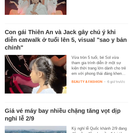
Con gái Thiên An và Jack gây chú ý khi
diễn catwalk ở tuổi lên 5, visual "sao y bản
chính"
Vừa tròn 5 tuổi, bé Sol vừa
tham gia trình diễn ở một sự
kiện thời trang lớn dành cho trẻ
em với phong thái đáng khen…
BEAUTY & FASHION
-
6 giờ trước
Giá vé máy bay nhiều chặng tăng vọt dịp
nghỉ lễ 2/9
Kỳ nghỉ lễ Quốc khánh 2/9 đang