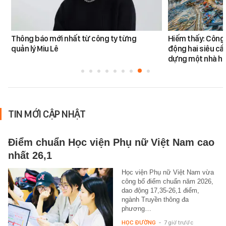
Thông báo mới nhất từ công ty từng
Hiếm thấy: Công 
quản lý Miu Lê
động hai siêu cẩ
dựng một nhà há
TIN MỚI CẬP NHẬT
Điểm chuẩn Học viện Phụ nữ Việt Nam cao
nhất 26,1
Học viện Phụ nữ Việt Nam vừa
công bố điểm chuẩn năm 2026,
dao động 17,35-26,1 điểm,
ngành Truyền thông đa
phương…
HỌC ĐƯỜNG
-
7 giờ trước