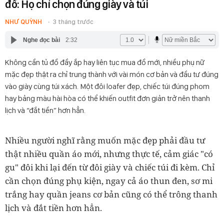
đồ: Họ chỉ chọn đúng giày và túi
NHƯ QUỲNH
3 tháng trước
Nghe đọc bài
2:32
Không cần tủ đồ đầy ắp hay liên tục mua đồ mới, nhiều phụ nữ
mặc đẹp thật ra chỉ trung thành với vài món cơ bản và đầu tư đúng
vào giày cùng túi xách. Một đôi loafer đẹp, chiếc túi đúng phom
hay bảng màu hài hòa có thể khiến outfit đơn giản trở nên thanh
lịch và “đắt tiền” hơn hẳn.
Nhiều người nghĩ rằng muốn mặc đẹp phải đầu tư
thật nhiều quần áo mới, nhưng thực tế, cảm giác "có
gu" đôi khi lại đến từ đôi giày và chiếc túi đi kèm. Chỉ
cần chọn đúng phụ kiện, ngay cả áo thun đen, sơ mi
trắng hay quần jeans cơ bản cũng có thể trông thanh
lịch và đắt tiền hơn hẳn.