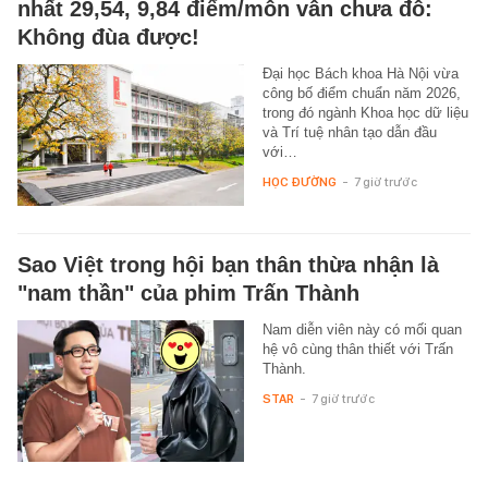
nhất 29,54, 9,84 điểm/môn vẫn chưa đỗ:
Không đùa được!
Đại học Bách khoa Hà Nội vừa
công bố điểm chuẩn năm 2026,
trong đó ngành Khoa học dữ liệu
và Trí tuệ nhân tạo dẫn đầu
với…
HỌC ĐƯỜNG
-
7 giờ trước
Sao Việt trong hội bạn thân thừa nhận là
"nam thần" của phim Trấn Thành
Nam diễn viên này có mối quan
hệ vô cùng thân thiết với Trấn
Thành.
STAR
-
7 giờ trước