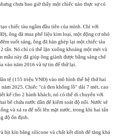
hưng chưa bao giờ thấy một chiếc nào thực sự có
tạo chiếc tàu ngầm đầu tiên của mình. Chỉ với
NĐ), ông đã mua phế liệu kim loại, một động cơ nhỏ
 đêm suốt sáng, ông đã hàn ghép lại một chiếc tàu
g 2 tấn. Nó chỉ có thể lặn xuống khoảng một mét và
yên mẫu này đã giúp ông giành được bằng sáng chế
 vào năm 2016 và tự tin để thử lại.
ân tệ (155 triệu VNĐ) vào mô hình thế hệ thứ hai
 năm 2025. Chiếc "cá đen khổng lồ" dài 7 mét, cao
iết kế cho 2 hành khách, nó có thể di chuyển với
 hai bể chứa nước dằn để kiểm soát độ nổi. Nước sẽ
ng và xả ra để nổi lên mặt nước, trong khi hai tấn
ng độ ổn định.
 bịt kín bằng silicone và chất kết dính để tăng khả