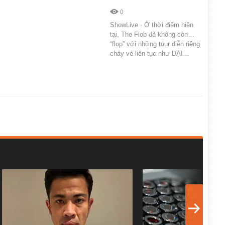
0
ShowLive · Ở thời điểm hiện
tại, The Flob đã không còn…
“flop” với những tour diễn riêng
cháy vé liên tục như ĐẠI…