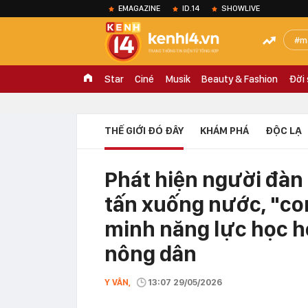
EMAGAZINE
ID.14
SHOWLIVE
m
Star
Ciné
Musik
Beauty & Fashion
Đời
THẾ GIỚI ĐÓ ĐÂY
KHÁM PHÁ
ĐỘC LẠ
Phát hiện người đàn 
tấn xuống nước, "co
minh năng lực học h
nông dân
Y VÂN,
13:07 29/05/2026