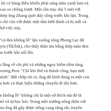
lái có bảng điều khiển phát sáng màu xanh lam và
cao su chống trượt. Một cần trục dài 5 mét với
hép ông Zhang quét đáy sông trước khi lặn. Trong
m chí còn vớt được một tấm lưới đánh cá bị mất và
hờ việc này.
 "cá đen khổng lồ" lặn xuống sông Phong Lạc đã
yin (TikTok), cho thấy thân tàu bằng thép màu đen
u trước khi nổi lên.
o lắng về chi phí và những nguy hiểm tiềm tàng.
rning Post: "Chỉ khi thử và thành công, bạn mới
mình". Bất chấp rủi ro, ông đã hình dung ra một con
âu hơn và thực hiện những chuyến đi dài hơn.
n khổng lồ" không chỉ là một sở thích mà đó là
trì và tự học hỏi. Trong môi trường nông thôn với
của ông đã gây được tiếng vang rộng rãi, truyền