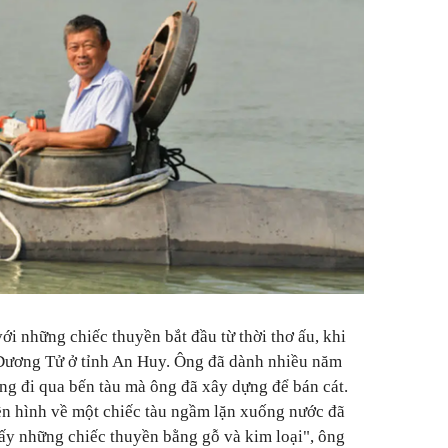
 những chiếc thuyền bắt đầu từ thời thơ ấu, khi
 Dương Tử ở tỉnh An Huy. Ông đã dành nhiều năm
ng đi qua bến tàu mà ông đã xây dựng để bán cát.
n hình về một chiếc tàu ngầm lặn xuống nước đã
thấy những chiếc thuyền bằng gỗ và kim loại", ông