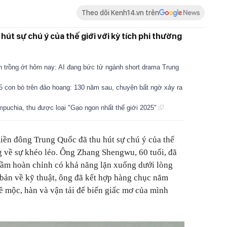
Theo dõi Kenh14.vn trên
út sự chú ý của thế giới với kỳ tích phi thường
n trồng ớt hôm nay: AI đang bức tử ngành short drama Trung
5 con bò trên đảo hoang: 130 năm sau, chuyện bất ngờ xảy ra
mpuchia, thu được loại "Gạo ngon nhất thế giới 2025"
iền đông Trung Quốc đã thu hút sự chú ý của thế
ng về sự khéo léo. Ông Zhang Shengwu, 60 tuổi, đã
ngầm hoàn chỉnh có khả năng lặn xuống dưới lòng
bản về kỹ thuật, ông đã kết hợp hàng chục năm
ề mộc, hàn và vận tải để biến giấc mơ của mình