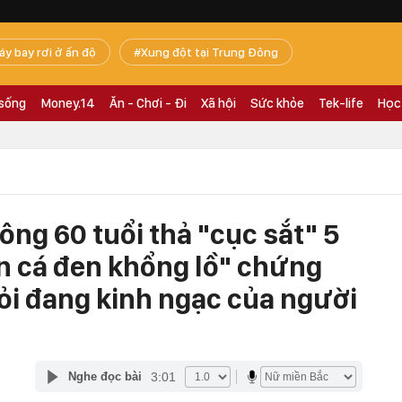
áy bay rơi ở ấn độ
Xung đột tại Trung Đông
 sống
Money.14
Ăn - Chơi - Đi
Xã hội
Sức khỏe
Tek-life
Học
ông 60 tuổi thả "cục sắt" 5
n cá đen khổng lồ" chứng
ỏi đang kinh ngạc của người
3:01
Nghe đọc bài