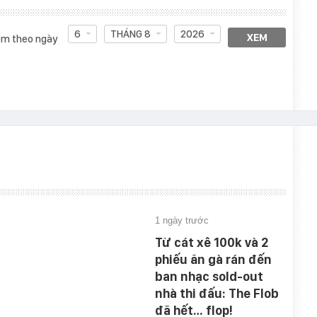
6
THÁNG 8
2026
XEM
m theo ngày
1 ngày trước
Từ cát xê 100k và 2
phiếu ăn gà rán đến
ban nhạc sold-out
nhà thi đấu: The Flob
đã hết… flop!