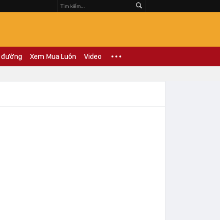
 đường
Xem Mua Luôn
Video