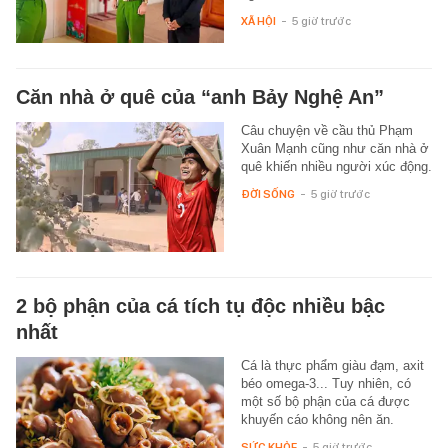
XÃ HỘI
-
5 giờ trước
Căn nhà ở quê của “anh Bảy Nghệ An”
Câu chuyện về cầu thủ Phạm
Xuân Mạnh cũng như căn nhà ở
quê khiến nhiều người xúc động.
ĐỜI SỐNG
-
5 giờ trước
2 bộ phận của cá tích tụ độc nhiều bậc
nhất
Cá là thực phẩm giàu đạm, axit
béo omega-3... Tuy nhiên, có
một số bộ phận của cá được
khuyến cáo không nên ăn.
SỨC KHỎE
-
5 giờ trước