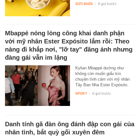
SỨC KHỎE
-
6 giờ trước
Mbappé nóng lòng công khai danh phận
với mỹ nhân Ester Expósito lắm rồi: Theo
nàng đi khắp nơi, "lỡ tay" đăng ảnh nhưng
đàng gái vẫn im lặng
Kylian Mbappé dường như
không còn muốn giấu kín
chuyện tình cảm với mỹ nhân
Tây Ban Nha Ester Expósito.
SPORT
-
6 giờ trước
Danh tính gã đàn ông đánh đập con gái của
nhân tình, bắt quỳ gối xuyên đêm