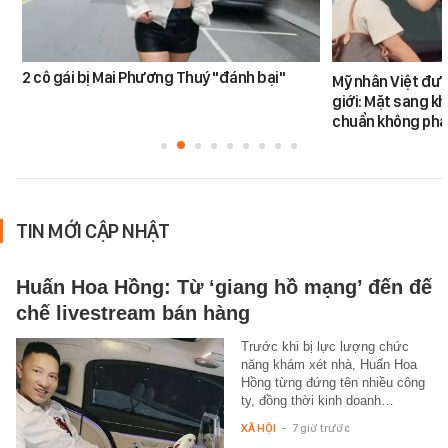
2 cô gái bị Mai Phương Thuý "đánh bại"
Mỹ nhân Việt đư
giới: Mặt sang k
chuẩn không phả
TIN MỚI CẬP NHẬT
Huấn Hoa Hồng: Từ ‘giang hồ mạng’ đến đế
chế livestream bán hàng
Trước khi bị lực lượng chức
năng khám xét nhà, Huấn Hoa
Hồng từng đứng tên nhiều công
ty, đồng thời kinh doanh…
XÃ HỘI
-
7 giờ trước