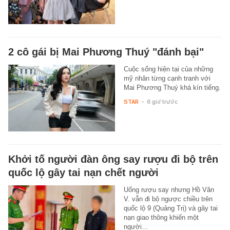
2 cô gái bị Mai Phương Thuý "đánh bại"
Cuộc sống hiện tại của những
mỹ nhân từng cạnh tranh với
Mai Phương Thuý khá kín tiếng.
STAR
-
6 giờ trước
Khởi tố người đàn ông say rượu đi bộ trên
quốc lộ gây tai nạn chết người
Uống rượu say nhưng Hồ Văn
V. vẫn đi bộ ngược chiều trên
quốc lộ 9 (Quảng Trị) và gây tai
nạn giao thông khiến một
người…