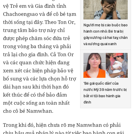
vệ Trẻ em và Gia đình tỉnh
Chachoengsao và để cô bé tạm
thời sống tại đây. Theo Ton Or,
Người mẹ bị cáo buộc bạo
trung tâm bảo trợ này chỉ
hành con nhỏ: Bé trai bị
được phép chăm sóc đứa trẻ
gãy xương cả hai tay, chân
và xương quai xanh
trong vòng ba tháng và phải
trả lại cho gia đình. Cả Ton Or
và các quan chức hiện đang
xem xét các biện pháp bảo vệ
bổ sung và các lựa chọn hỗ trợ
'Bé gái quốc dân' của
dài hạn sau khi thời hạn đó
nước Mỹ 39 năm trước bị
kết thúc để có thể bảo đảm
bắt vì tội bạo hành gia
một cuộc sống an toàn nhất
đình
cho cô bé Namwhan.
Trong khi đó, hiện chưa rõ mẹ Namwhan có phải
chịu hậu quả pháp lý nào từ việc bạo hành con gái