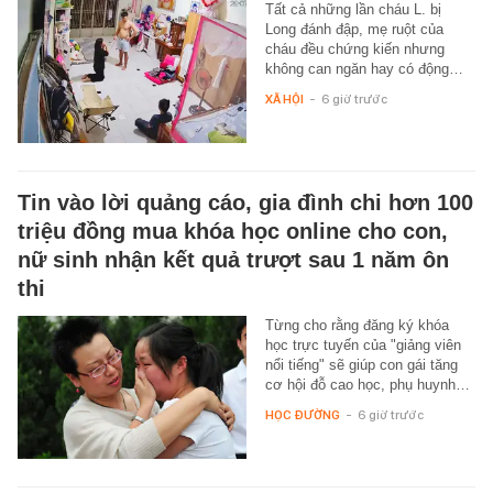
Tất cả những lần cháu L. bị
Long đánh đập, mẹ ruột của
cháu đều chứng kiến nhưng
không can ngăn hay có động…
XÃ HỘI
-
6 giờ trước
Tin vào lời quảng cáo, gia đình chi hơn 100
triệu đồng mua khóa học online cho con,
nữ sinh nhận kết quả trượt sau 1 năm ôn
thi
Từng cho rằng đăng ký khóa
học trực tuyến của "giảng viên
nổi tiếng" sẽ giúp con gái tăng
cơ hội đỗ cao học, phụ huynh…
HỌC ĐƯỜNG
-
6 giờ trước