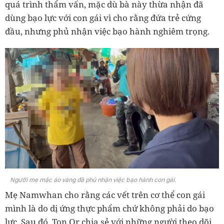
quá trình thẩm vấn, mặc dù bà này thừa nhận đã
dùng bạo lực với con gái vì cho rằng đứa trẻ cứng
đầu, nhưng phủ nhận việc bạo hành nghiêm trọng.
Người mẹ mặc áo vàng đã phủ nhận việc bạo hành con gái.
Mẹ Namwhan cho rằng các vết trên cơ thể con gái
mình là do dị ứng thực phẩm chứ không phải do bạo
lực. Sau đó, Ton Or chia sẻ với những người theo dõi