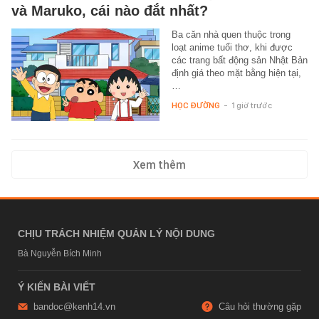
và Maruko, cái nào đắt nhất?
Ba căn nhà quen thuộc trong
loạt anime tuổi thơ, khi được
các trang bất động sản Nhật Bản
định giá theo mặt bằng hiện tại,
…
HỌC ĐƯỜNG
-
1 giờ trước
Xem thêm
CHỊU TRÁCH NHIỆM QUẢN LÝ NỘI DUNG
Bà Nguyễn Bích Minh
Ý KIẾN BÀI VIẾT
bandoc@kenh14.vn
Câu hỏi thường gặp