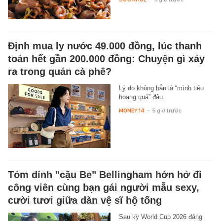
Định mua ly nước 49.000 đồng, lúc thanh
toán hết gần 200.000 đồng: Chuyện gì xảy
ra trong quán cà phê?
Lý do không hẳn là “mình tiêu
hoang quá” đâu.
MONEY.14
-
5 giờ trước
Tóm dính "cậu Be" Bellingham hớn hở đi
công viên cùng bạn gái người mẫu sexy,
cười tươi giữa dàn vệ sĩ hộ tống
Sau kỳ World Cup 2026 đáng