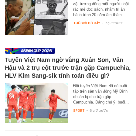
đặt tượng đồng một người nhặt
rác mê đọc sách, nhằm tri ân
hành trình 20 năm âm thầm…
THẾ GIỚI ĐÓ ĐÂY
-
7 giờ trước
Tuyển Việt Nam ngờ vắng Xuân Son, Văn
Hậu và 2 trụ cột trước trận gặp Campuchia,
HLV Kim Sang-sik tính toán điều gì?
Đội tuyển Việt Nam đã có buổi
tập trên sân vận động Mỹ Đình
chuẩn bị cho trận gặp
Campuchia. Đáng chú ý, buổi…
SPORT
-
6 giờ trước