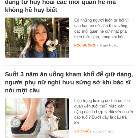
đang tự hủy hoại các mối quan hệ mà
không hề hay biết
Có những người luôn tự hỏi vì
sao bạn bè cứ dần thưa vắng,
các mối quan hệ cứ nhạt phai
theo thời gian, trong khi bản…
HỌC ĐƯỜNG
-
5 giờ trước
Suốt 3 năm ăn uống kham khổ để giữ dáng,
người phụ nữ nghỉ hưu sững sờ khi bác sĩ
nói một câu
Liệu trọng lượng cơ thể có liên
quan đến tuổi thọ? Mức cân
nặng nào là hợp lý đối với người
cao tuổi? Dưới đây là câu trả
lời…
SỨC KHỎE
-
5 giờ trước