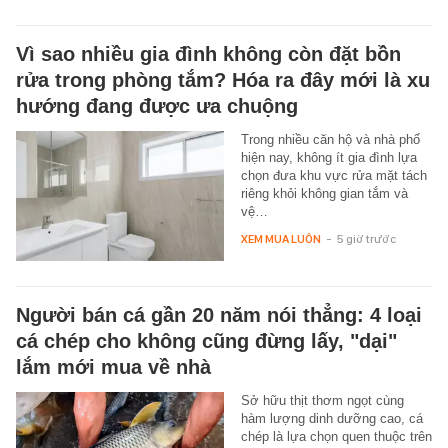
Vì sao nhiều gia đình không còn đặt bồn
rửa trong phòng tắm? Hóa ra đây mới là xu
hướng đang được ưa chuộng
Trong nhiều căn hộ và nhà phố
hiện nay, không ít gia đình lựa
chọn đưa khu vực rửa mặt tách
riêng khỏi không gian tắm và
vệ…
XEM MUA LUÔN
-
5 giờ trước
Người bán cá gần 20 năm nói thẳng: 4 loại
cá chép cho không cũng đừng lấy, "dại"
lắm mới mua về nhà
Sở hữu thịt thơm ngọt cùng
hàm lượng dinh dưỡng cao, cá
chép là lựa chọn quen thuộc trên