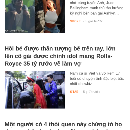
nhớ cùng tuyển Anh, Jude
Bellingham tranh thủ tận hưởng
kỳ nghỉ bên bạn gái Ashlyn…
SPORT
-
5 giờ trước
Hồi bé được thần tượng bế trên tay, lớn
lên cô gái được chính idol mang Rolls-
Royce 35 tỷ rước về làm vợ
Nam ca sĩ Việt và vợ kém 17
tuổi có chuyện tình đặc biệt bậc
nhất showbiz.
STAR
-
5 giờ trước
Một người có 4 thói quen này chứng tỏ họ