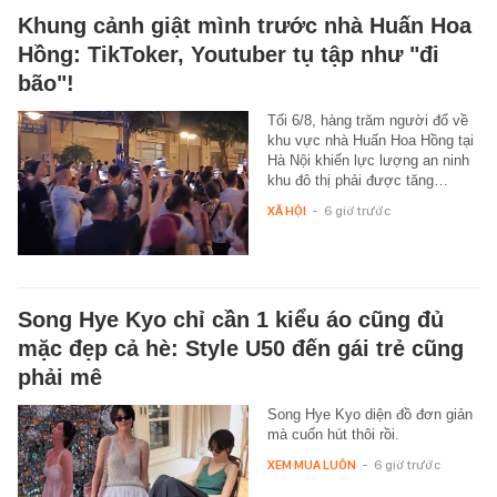
Khung cảnh giật mình trước nhà Huấn Hoa
Hồng: TikToker, Youtuber tụ tập như "đi
bão"!
Tối 6/8, hàng trăm người đổ về
khu vực nhà Huấn Hoa Hồng tại
Hà Nội khiến lực lượng an ninh
khu đô thị phải được tăng…
XÃ HỘI
-
6 giờ trước
Song Hye Kyo chỉ cần 1 kiểu áo cũng đủ
mặc đẹp cả hè: Style U50 đến gái trẻ cũng
phải mê
Song Hye Kyo diện đồ đơn giản
mà cuốn hút thôi rồi.
XEM MUA LUÔN
-
6 giờ trước