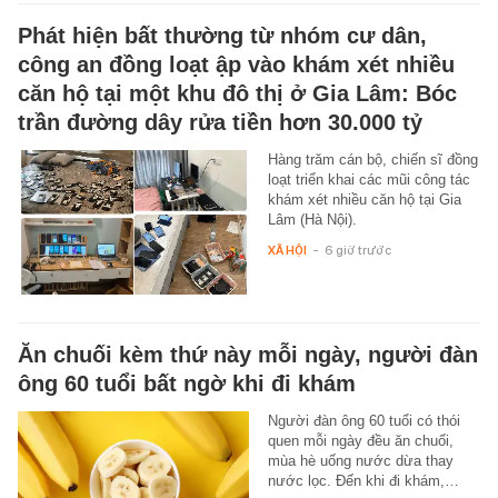
Phát hiện bất thường từ nhóm cư dân,
công an đồng loạt ập vào khám xét nhiều
căn hộ tại một khu đô thị ở Gia Lâm: Bóc
trần đường dây rửa tiền hơn 30.000 tỷ
Hàng trăm cán bộ, chiến sĩ đồng
loạt triển khai các mũi công tác
khám xét nhiều căn hộ tại Gia
Lâm (Hà Nội).
XÃ HỘI
-
6 giờ trước
Ăn chuối kèm thứ này mỗi ngày, người đàn
ông 60 tuổi bất ngờ khi đi khám
Người đàn ông 60 tuổi có thói
quen mỗi ngày đều ăn chuối,
mùa hè uống nước dừa thay
nước lọc. Đến khi đi khám,…