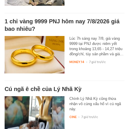
1 chỉ vàng 9999 PNJ hôm nay 7/8/2026 giá
bao nhiêu?
Lúc 7h sáng nay 7/8, giá vàng
9999 tại PNJ được niêm yết
trong khoảng 13,65 - 14,27 triệu
đồng/chỉ, tùy sản phầm và giá…
MONEY.14
-
7 giờ trước
Cú ngã ê chề của Lý Nhã Kỳ
Chính Lý Nhã Kỳ cũng thừa
nhận vô cùng xấu hổ vì cú ngã
này.
CINE
-
7 giờ trước