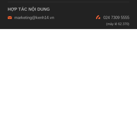
HỢP TÁC NỘI DUNG
marketing@kenh14.vn
024 7309 5555
HỖ TRỢ QUẢNG CÁO
giaitrixahoi@admicro.vn
02473007108
TRỤ SỞ HÀ NỘI
Tầng 21, Tòa nhà Center Building, Hapulico Complex, Số 01, phố
Nguyễn Huy Tưởng, phường Thanh Xuân, thành phố Hà Nội
TRỤ SỞ TP.HỒ CHÍ MINH
Tầng 4, Tòa nhà 123, số 127 Võ Văn Tần, Phường Xuân Hòa, TPHCM
Giấy phép thiết lập trang thông tin điện tử tổng hợp trên mạng số
2215/GP-TTĐT do Sở Thông tin và Truyền thông Hà Nội cấp ngày 10
tháng 4 năm 2019