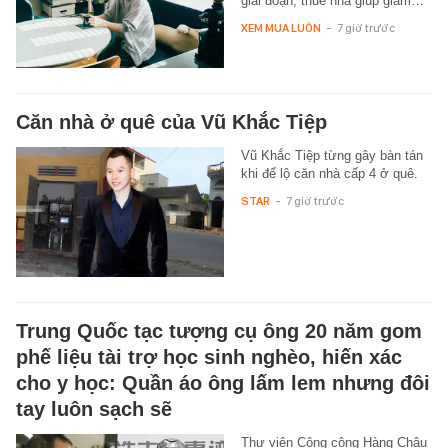
giai đoạn, thuê nhà giúp giảm…
XEM MUA LUÔN
-
7 giờ trước
Căn nhà ở quê của Vũ Khắc Tiệp
Vũ Khắc Tiệp từng gây bàn tán
khi để lộ căn nhà cấp 4 ở quê.
STAR
-
7 giờ trước
Trung Quốc tạc tượng cụ ông 20 năm gom
phế liệu tài trợ học sinh nghèo, hiến xác
cho y học: Quần áo ông lấm lem nhưng đôi
tay luôn sạch sẽ
Thư viện Công cộng Hàng Châu