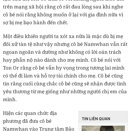
trên mạng xã hội rằng cô rất đau lòng sau khi nghe
cô bé nói rằng không muốn ở lại với gia đình nữa vì
sợ bị mẹ bạo hành đến chết.
Một điều khiến người ta xót xa nữa là mặc dù bị mẹ
đối xử tàn tệ như vậy nhưng cô bé Namwhan vẫn rất
ngoan ngoãn và dường như không có lời oán trách
hay phẫn nộ nào dành cho mẹ mình. Cô bé nói với
Ton Or rằng cô bé vẫn hy vọng trong tương lai mình
có thể đi làm và hỗ trợ tài chính cho mẹ. Cô bé cũng
tin rằng cuối cùng chắc cô bé cũng sẽ nhận được tình
yêu thương từ mẹ giống như những người chị em của
mình.
Hiện các quan chức địa
TIN LIÊN QUAN
phương đã đưa cô bé
Namwhan vào Trung tâm Bảo