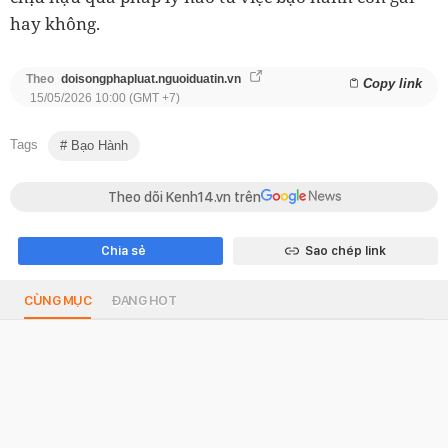
hay không.
Theo
doisongphapluat.nguoiduatin.vn
Copy link
15/05/2026 10:00 (GMT +7)
Tags
Bạo Hành
Theo dõi Kenh14.vn trên
Chia sẻ
Sao chép link
CÙNG MỤC
ĐANG HOT