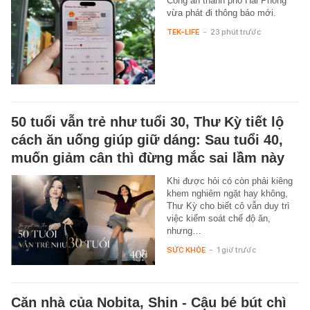
Công an thành phố Hải Phòng
vừa phát đi thông báo mới.
TEK-LIFE
-
23 phút trước
50 tuổi vẫn trẻ như tuổi 30, Thư Kỳ tiết lộ
cách ăn uống giúp giữ dáng: Sau tuổi 40,
muốn giảm cân thì đừng mắc sai lầm này
Khi được hỏi có còn phải kiêng
khem nghiêm ngặt hay không,
Thư Kỳ cho biết cô vẫn duy trì
việc kiểm soát chế độ ăn,
nhưng…
SỨC KHỎE
-
1 giờ trước
Căn nhà của Nobita, Shin - Cậu bé bút chì