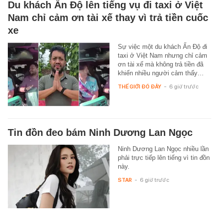
Du khách Ấn Độ lên tiếng vụ đi taxi ở Việt
Nam chỉ cảm ơn tài xế thay vì trả tiền cuốc
xe
Sự việc một du khách Ấn Độ đi
taxi ở Việt Nam nhưng chỉ cảm
ơn tài xế mà không trả tiền đã
khiến nhiều người cảm thấy…
THẾ GIỚI ĐÓ ĐÂY
-
6 giờ trước
Tin đồn đeo bám Ninh Dương Lan Ngọc
Ninh Dương Lan Ngọc nhiều lần
phải trực tiếp lên tiếng vì tin đồn
này.
STAR
-
6 giờ trước