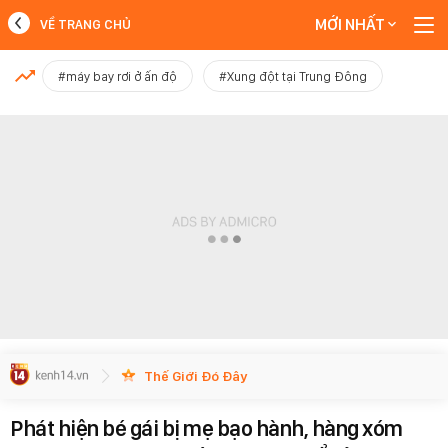
MỚI NHẤT
VỀ TRANG CHỦ
MỚI NHẤT
#máy bay rơi ở ấn độ
#Xung đột tại Trung Đông
Xem thêm
Thế Giới Đó Đây
Phát hiện bé gái bị mẹ bạo hành, hàng xóm