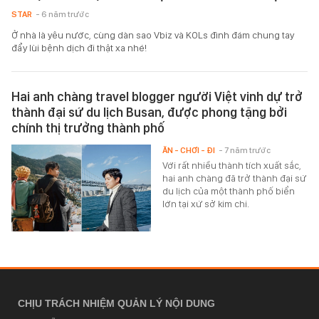
STAR
- 6 năm trước
Ở nhà là yêu nước, cùng dàn sao Vbiz và KOLs đình đám chung tay
đẩy lùi bệnh dịch đi thật xa nhé!
Hai anh chàng travel blogger người Việt vinh dự trở
thành đại sứ du lịch Busan, được phong tặng bởi
chính thị trưởng thành phố
ĂN - CHƠI - ĐI
- 7 năm trước
Với rất nhiều thành tích xuất sắc,
hai anh chàng đã trở thành đại sứ
du lịch của một thành phố biển
lớn tại xứ sở kim chi.
CHỊU TRÁCH NHIỆM QUẢN LÝ NỘI DUNG