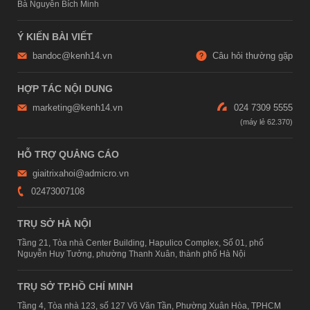
Bà Nguyễn Bích Minh
Ý KIẾN BÀI VIẾT
bandoc@kenh14.vn
Câu hỏi thường gặp
HỢP TÁC NỘI DUNG
marketing@kenh14.vn
024 7309 5555
HỖ TRỢ QUẢNG CÁO
giaitrixahoi@admicro.vn
02473007108
TRỤ SỞ HÀ NỘI
Tầng 21, Tòa nhà Center Building, Hapulico Complex, Số 01, phố
Nguyễn Huy Tưởng, phường Thanh Xuân, thành phố Hà Nội
TRỤ SỞ TP.HỒ CHÍ MINH
Tầng 4, Tòa nhà 123, số 127 Võ Văn Tần, Phường Xuân Hòa, TPHCM