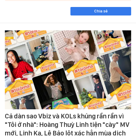
Chia sẻ
Cả dàn sao Vbiz và KOLs khủng rần rần vì
"Tôi ở nhà": Hoàng Thuỳ Linh tiện "cày" MV
mới, Linh Ka, Lê Bảo lột xác hẳn mùa dịch