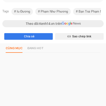
Tags
Iu Đương
Phạm Như Phương
Bạn Trai Phạm Nh
Theo dõi Kenh14.vn trên
Chia sẻ
Sao chép link
CÙNG MỤC
ĐANG HOT