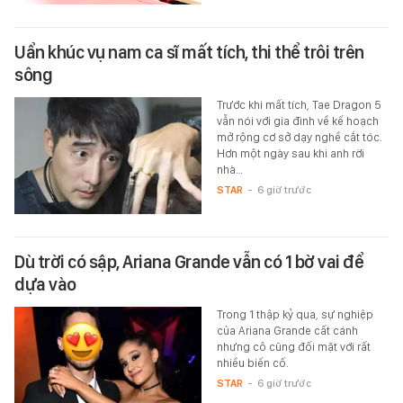
Uẩn khúc vụ nam ca sĩ mất tích, thi thể trôi trên
sông
Trước khi mất tích, Tae Dragon 5
vẫn nói với gia đình về kế hoạch
mở rộng cơ sở dạy nghề cắt tóc.
Hơn một ngày sau khi anh rời
nhà…
STAR
-
6 giờ trước
Dù trời có sập, Ariana Grande vẫn có 1 bờ vai để
dựa vào
Trong 1 thập kỷ qua, sự nghiệp
của Ariana Grande cất cánh
nhưng cô cũng đối mặt với rất
nhiều biến cố.
STAR
-
6 giờ trước