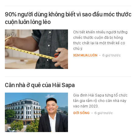
90% người dùng không biết vì sao đầu móc thước
cuộn luôn lỏng lẻo
Chi tiết khiến nhiều người tưởng
chiếc thước cuộn đã bị hỏng
thực chất lại là một thiết kế có
chủ ý.
XEM MUA LUÔN
-
6 giờ trước
Căn nhà ở quê của Hải Sapa
Gia đình Hải Sapa từng tổ chức
tân gia rầm rộ cho căn nhà này
vào năm 2023.
ĐỜI SỐNG
-
6 giờ trước