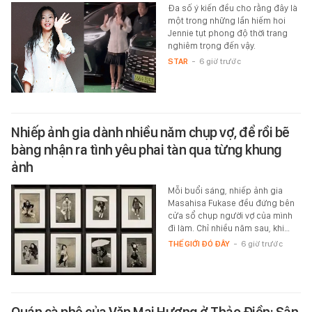
Đa số ý kiến đều cho rằng đây là
một trong những lần hiếm hoi
Jennie tụt phong độ thời trang
nghiêm trọng đến vậy.
STAR
-
6 giờ trước
Nhiếp ảnh gia dành nhiều năm chụp vợ, để rồi bẽ
bàng nhận ra tình yêu phai tàn qua từng khung
ảnh
Mỗi buổi sáng, nhiếp ảnh gia
Masahisa Fukase đều đứng bên
cửa sổ chụp người vợ của mình
đi làm. Chỉ nhiều năm sau, khi…
THẾ GIỚI ĐÓ ĐÂY
-
6 giờ trước