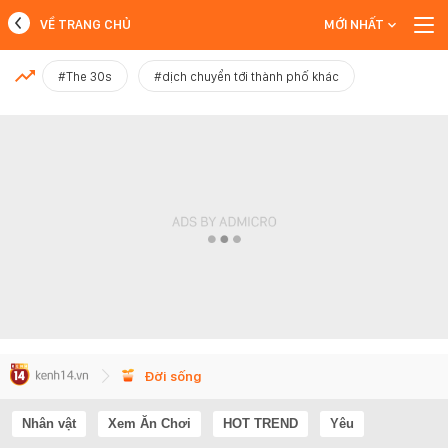
VỀ TRANG CHỦ
MỚI NHẤT
MỚI NHẤT
#The 30s
#dịch chuyển tới thành phố khác
Xem thêm
Đời sống
Nhân vật
Xem Ăn Chơi
HOT TREND
Yêu