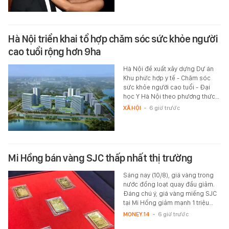
Hà Nội triển khai tổ hợp chăm sóc sức khỏe người
cao tuổi rộng hơn 9ha
Hà Nội đề xuất xây dựng Dự án
Khu phức hợp y tế - Chăm sóc
sức khỏe người cao tuổi - Đại
học Y Hà Nội theo phương thức…
XÃ HỘI
-
6 giờ trước
Mi Hồng bán vàng SJC thấp nhất thị trường
Sáng nay (10/8), giá vàng trong
nước đồng loạt quay đầu giảm.
Đáng chú ý, giá vàng miếng SJC
tại Mi Hồng giảm mạnh 1 triệu…
MONEY.14
-
6 giờ trước