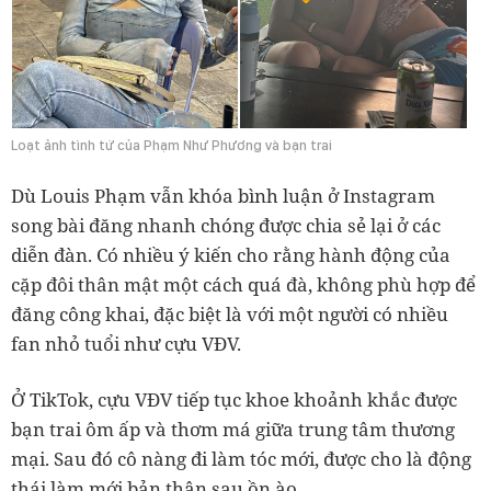
Loạt ảnh tình tứ của Phạm Như Phương và bạn trai
Dù Louis Phạm vẫn khóa bình luận ở Instagram
song bài đăng nhanh chóng được chia sẻ lại ở các
diễn đàn. Có nhiều ý kiến cho rằng hành động của
cặp đôi thân mật một cách quá đà, không phù hợp để
đăng công khai, đặc biệt là với một người có nhiều
fan nhỏ tuổi như cựu VĐV.
Ở TikTok, cựu VĐV tiếp tục khoe khoảnh khắc được
bạn trai ôm ấp và thơm má giữa trung tâm thương
mại. Sau đó cô nàng đi làm tóc mới, được cho là động
thái làm mới bản thân sau ồn ào.