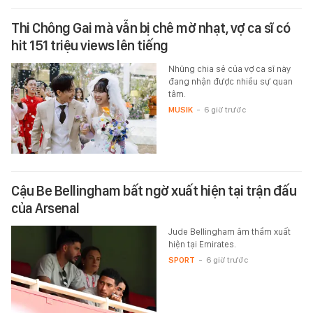
Thi Chông Gai mà vẫn bị chê mờ nhạt, vợ ca sĩ có
hit 151 triệu views lên tiếng
Nhũng chia sẻ của vợ ca sĩ này
đang nhận được nhiều sự quan
tâm.
MUSIK
-
6 giờ trước
Cậu Be Bellingham bất ngờ xuất hiện tại trận đấu
của Arsenal
Jude Bellingham âm thầm xuất
hiện tại Emirates.
SPORT
-
6 giờ trước