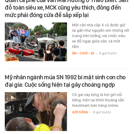
Quán cà phê của Văn Mai Hương ở Thảo Điền: Sân
đỗ toàn siêu xe, MCK cũng yêu thích, đông đến
mức phải đóng cửa để sắp xếp lại
Một căn nhà cấp 4 cũ được giữ
lại gần như nguyên vẹn những vết
loang trên tường, vài chiếc siêu
xe đỗ ngay giữa sân, và một
tấm…
ĂN - CHƠI - ĐI
-
6 giờ trước
Mỹ nhân ngành múa SN 1992 bí mật sinh con cho
đại gia: Cuộc sống hiện tại gây choáng ngợp
Cô gái này từng là hot girl nổi
tiếng, hiện tại thỉnh thoảng vẫn
livestream bán hàng online.
ĐỜI SỐNG
-
6 giờ trước