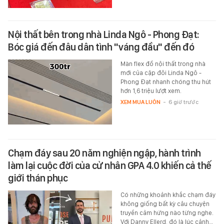
Nội thất bên trong nhà Linda Ngô - Phong Đạt:
Bóc giá đến đâu dân tình "váng đầu" đến đó
Màn flex đồ nội thất trong nhà
mới của cặp đôi Linda Ngô -
Phong Đạt nhanh chóng thu hút
hơn 1,6 triệu lượt xem.
XEM MUA LUÔN
-
6 giờ trước
Chạm đáy sau 20 năm nghiện ngập, hành trình
làm lại cuộc đời của cử nhân GPA 4.0 khiến cả thế
giới thán phục
Có những khoảnh khắc chạm đáy
không giống bất kỳ câu chuyện
truyền cảm hứng nào từng nghe.
Với Danny Ellerd, đó là lúc cảnh…