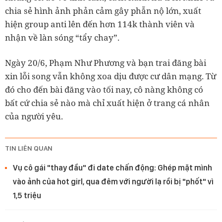
chia sẻ hình ảnh phản cảm gây phẫn nộ lớn, xuất
hiện group anti lên đến hơn 114k thành viên và
nhận về làn sóng “tẩy chay”.
Ngày 20/6, Phạm Như Phương và bạn trai đăng bài
xin lỗi song vẫn không xoa dịu được cư dân mạng. Từ
đó cho đến bài đăng vào tối nay, cô nàng không có
bất cứ chia sẻ nào mà chỉ xuất hiện ở trang cá nhân
của người yêu.
TIN LIÊN QUAN
Vụ cô gái "thay đầu" đi date chấn động: Ghép mặt mình
vào ảnh của hot girl, qua đêm với người lạ rồi bị "phốt" vì
1,5 triệu