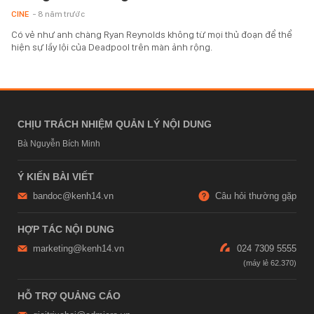
CINE
- 8 năm trước
Có vẻ như anh chàng Ryan Reynolds không từ mọi thủ đoạn để thể
hiện sự lầy lội của Deadpool trên màn ảnh rộng.
CHỊU TRÁCH NHIỆM QUẢN LÝ NỘI DUNG
Bà Nguyễn Bích Minh
Ý KIẾN BÀI VIẾT
bandoc@kenh14.vn
Câu hỏi thường gặp
HỢP TÁC NỘI DUNG
marketing@kenh14.vn
024 7309 5555
HỖ TRỢ QUẢNG CÁO