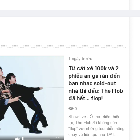
1 ngày trước
Từ cát xê 100k và 2
phiếu ăn gà rán đến
ban nhạc sold-out
nhà thi đấu: The Flob
đã hết… flop!
0
ShowLive · Ở thời điểm hiện
tại, The Flob đã không còn…
“flop” với những tour diễn riêng
cháy vé liên tục như ĐẠI…