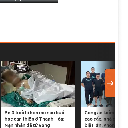
Bé 3 tuổi bị hôn mê sau buổi
Công an kiểm tra 5 
học can thiệp ở Thanh Hóa:
cao cấp, phá chuyê
Nạn nhân đã tử vong
biệt lớn: Phong tỏa