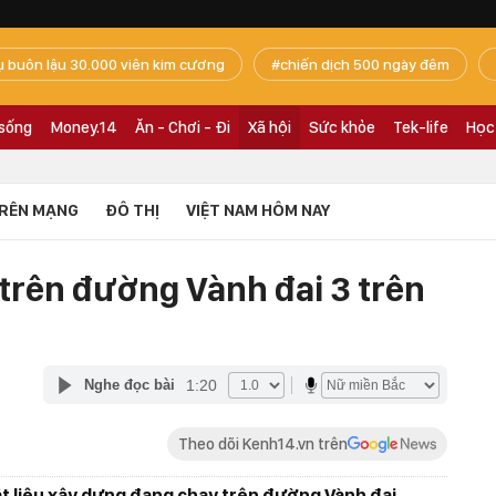
ụ buôn lậu 30.000 viên kim cương
chiến dịch 500 ngày đêm
 sống
Money.14
Ăn - Chơi - Đi
Xã hội
Sức khỏe
Tek-life
Học
RÊN MẠNG
ĐÔ THỊ
VIỆT NAM HÔM NAY
trên đường Vành đai 3 trên
1:20
Nghe đọc bài
Theo dõi Kenh14.vn trên
vật liệu xây dựng đang chạy trên đường Vành đai