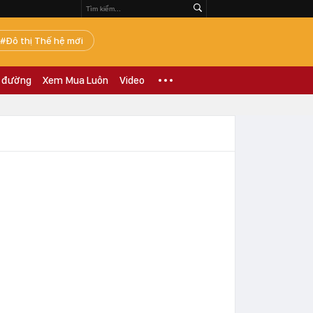
Đô thị Thế hệ mới
 đường
Xem Mua Luôn
Video