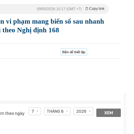
Copy link
09/05/2026 10:17 (GMT +7)
ện vi phạm mang biển số sau nhanh
 theo Nghị định 168
Bấm để thiết lập
7
THÁNG 8
2026
XEM
m theo ngày