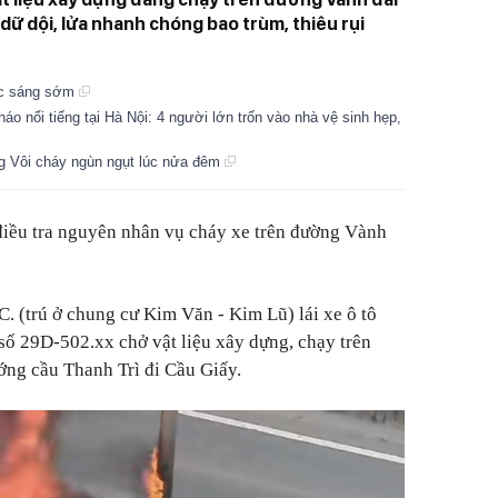
dữ dội, lửa nhanh chóng bao trùm, thiêu rụi
úc sáng sớm
o nổi tiếng tại Hà Nội: 4 người lớn trốn vào nhà vệ sinh hẹp,
ng Vôi cháy ngùn ngụt lúc nửa đêm
điều tra nguyên nhân vụ cháy xe trên đường Vành
. (trú ở chung cư Kim Văn - Kim Lũ) lái xe ô tô
n số 29D-502.xx chở vật liệu xây dựng, chạy trên
ớng cầu Thanh Trì đi Cầu Giấy.