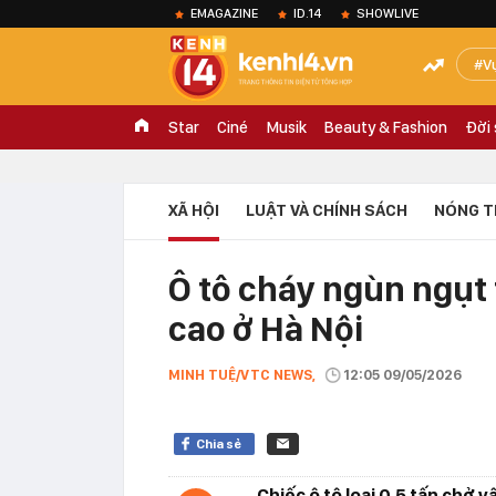
EMAGAZINE
ID.14
SHOWLIVE
V
Star
Ciné
Musik
Beauty & Fashion
Đời
XÃ HỘI
LUẬT VÀ CHÍNH SÁCH
NÓNG T
Ô tô cháy ngùn ngụt 
cao ở Hà Nội
MINH TUỆ/VTC NEWS,
12:05 09/05/2026
Chia sẻ
Chiếc ô tô loại 0,5 tấn chở 