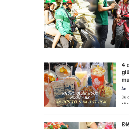
4 
gi
mu
Ăn -
Dù c
và c
Đi