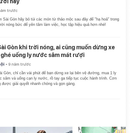
ười này
năm trước
 Sài Gòn hãy bỏ túi các món từ thảo mộc sau đây để "hạ hoả" trong
 trời nóng bức để yên tâm làm việc, học tập hiệu quả hơn nhé!
Sài Gòn khi trời nóng, ai cũng muốn dừng xe
 ghé uống ly nước sâm mát rượi
-
hội
9 năm trước
i Gòn, chỉ cần vài phút để bạn dừng xe lại bên vệ đường, mua 1 ly
 sâm và uống cạn ly nước, rồ tay ga tiếp tục cuộc hành trình. Cơn
 được giải quyết nhanh chóng và gọn gàng.