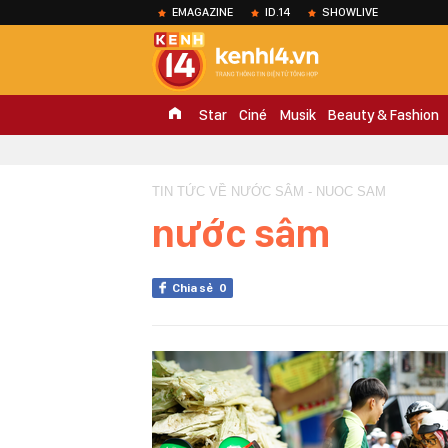
EMAGAZINE
ID.14
SHOWLIVE
Star
Ciné
Musik
Beauty & Fashion
TIN TỨC VỀ NƯỚC SÂM - NUOC SAM
nước sâm
Chia sẻ
0