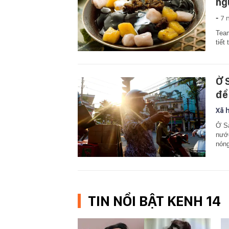
ng
-
7 
Team
tiết
Ở 
để
Xã 
Ở Sà
nước
nóng
TIN NỔI BẬT KENH 14