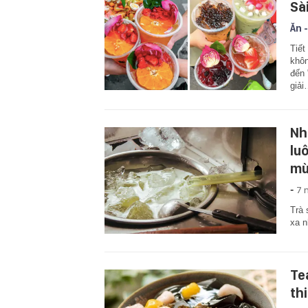
Sà
Ăn -
Tiết
khôn
đến 
giả
Nh
lu
mù
-
7 
Trà 
xa n
Te
th