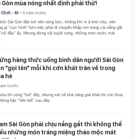
i Gòn mùa nóng nhất định phải thử!
-
 Chơi - Đi
5 năm trước
 trời Sài Gòn dần trở nên nóng bức, không khí oi ả khó chịu, nên
g gì “cực hình” hơn việc phải di chuyển khắp nơi trong cái nắng gắt
"vỡ đầu" ấy. Nhưng đừng vội tuyệt vọng, những món nước mát
i…
ững hàng thức uống bình dân người Sài Gòn
ôn "gọi tên" mỗi khi cơn khát tràn về trong
a hè
năm trước
sữa thì cũng "hot" đấy, nhưng xét về khả năng giải khát thì còn thua
hững bậc "tiền bối" sau đây.
am Sài Gòn phải chịu nắng gắt thì không thể
iếu những món tráng miệng thảo mộc mát