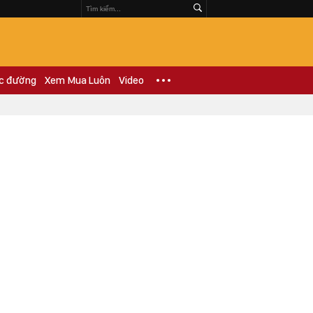
c đường
Xem Mua Luôn
Video