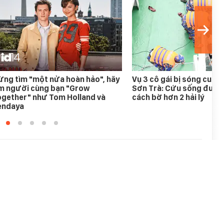
ng tìm "một nửa hoàn hảo", hãy
Vụ 3 cô gái bị sóng cuốn
ìm người cùng bạn "Grow
Sơn Trà: Cứu sống được
ogether" như Tom Holland và
cách bờ hơn 2 hải lý
endaya