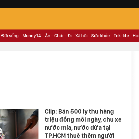
Đời sống
Money.14
Ăn - Chơi - Đi
Xã hội
Sức khỏe
Tek-life
Họ
Clip: Bán 500 ly thu hàng
triệu đồng mỗi ngày, chủ xe
nước mía, nước dừa tại
TP.HCM thuê thêm người