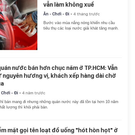
vẫn làm không xuể
-
Ăn - Chơi - Đi
4 tháng trước
Bước vào mùa nắng nóng khiến nhu cầu
tiêu thụ các loại nước giải khát tăng mạnh.
quán nước bán hơn chục năm ở TP.HCM: Vẫn
ữ nguyên hương vị, khách xếp hàng dài chờ
a
-
 Chơi - Đi
4 năm trước
hỉ bán mang đi nhưng những quán nước này đã tồn tại hơn 10 năm
hất lượng thì khỏi phải bàn.
ểm mặt gọi tên loạt đồ uống "hót hòn họt" ở