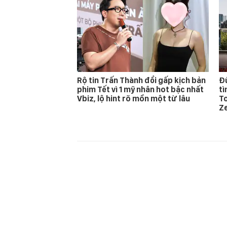
Rộ tin Trấn Thành đổi gấp kịch bản
Đừ
phim Tết vì 1 mỹ nhân hot bậc nhất
t
Vbiz, lộ hint rõ mồn một từ lâu
T
Z