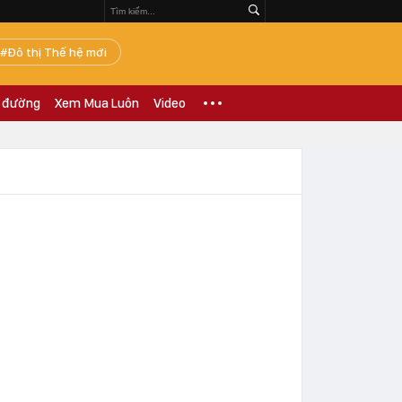
Đô thị Thế hệ mới
 đường
Xem Mua Luôn
Video