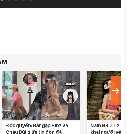
ÂM
Độc quyền: Bắt gặp Binz và
Nam NSƯT 2 lần đò
Châu Bùi giữa tin đồn đã
khai người yêu SN 