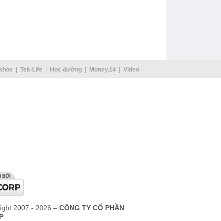
au đi du
Các
giả
khỏe
Tek-Life
Học đường
Money.14
Video
ight 2007 - 2026 –
CÔNG TY CỔ PHẦN
P