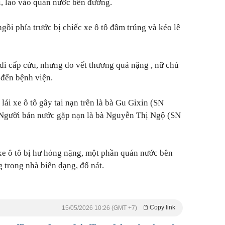
i, lao vào quán nước bên đường.
ồi phía trước bị chiếc xe ô tô đâm trúng và kéo lê
đi cấp cứu, nhưng do vết thương quá nặng , nữ chủ
 đến bệnh viện.
ái xe ô tô gây tai nạn trên là bà Gu Gixin (SN
 Người bán nước gặp nạn là bà Nguyễn Thị Ngộ (SN
 xe ô tô bị hư hỏng nặng, một phần quán nước bên
 trong nhà biến dạng, đổ nát.
Copy link
15/05/2026 10:26 (GMT +7)