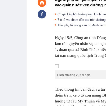
vào quán nước ven đường, rồ
Cô gái kể phút hoảng loạn khi bị xe
7 ô tô va chạm dồn toa trên đườn
Thai phụ tử vong sau cú đánh lái t
Ngày 15/5, Công an tỉnh Đồng 
làm rõ nguyên nhân vụ tai nạn
1, đoạn qua xã Bình Phú, khiến
tai nạn mang quốc tịch Trung 
Hiện trường vụ tai nạn.
Theo thông tin ban đầu, vụ ta
điểm trên, xe ô tô con mang B
hướng từ cầu Mỹ Thuận về Mỹ 