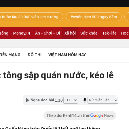
ụ buôn lậu 30.000 viên kim cương
chiến dịch 500 ngày đêm
 sống
Money.14
Ăn - Chơi - Đi
Xã hội
Sức khỏe
Tek-life
Học
RÊN MẠNG
ĐÔ THỊ
VIỆT NAM HÔM NAY
 tông sập quán nước, kéo lê
1:10
Nghe đọc bài
Theo dõi Kenh14.vn trên
 Quốc lái xe trên Quốc lộ 1 bất ngờ lao thẳng