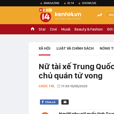
EMAGAZINE
ID.14
SHOWLIVE
V
Star
Ciné
Musik
Beauty & Fashion
Đời
XÃ HỘI
LUẬT VÀ CHÍNH SÁCH
NÓNG T
Nữ tài xế Trung Quốc
chủ quán tử vong
CHÚC TRÍ,
11:39 15/05/2026
Chia sẻ
Người phụ nữ quốc tịch Trung