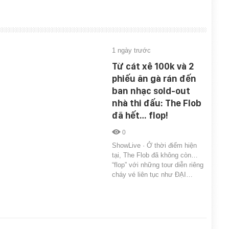
1 ngày trước
Từ cát xê 100k và 2
phiếu ăn gà rán đến
ban nhạc sold-out
nhà thi đấu: The Flob
đã hết… flop!
0
ShowLive · Ở thời điểm hiện
tại, The Flob đã không còn…
“flop” với những tour diễn riêng
cháy vé liên tục như ĐẠI…