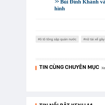
Bùi Đình Khánh và
hình
ô tô tông sập quán nước
nữ tài xế gây
TIN CÙNG CHUYÊN MỤC
Xe