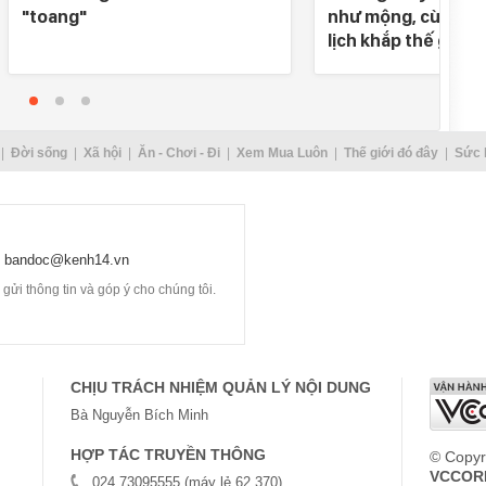
"toang"
như mộng, cùng nh
lịch khắp thế gian
Đời sống
Xã hội
Ăn - Chơi - Đi
Xem Mua Luôn
Thế giới đó đây
Sức 
bandoc@kenh14.vn
ửi thông tin và góp ý cho chúng tôi.
CHỊU TRÁCH NHIỆM QUẢN LÝ NỘI DUNG
Bà Nguyễn Bích Minh
HỢP TÁC TRUYỀN THÔNG
© Copyr
VCCOR
024.73095555 (máy lẻ 62.370)