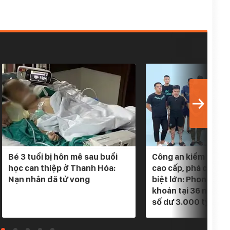
Bé 3 tuổi bị hôn mê sau buổi
Công an kiểm tra 5 
học can thiệp ở Thanh Hóa:
cao cấp, phá chuyê
Nạn nhân đã tử vong
biệt lớn: Phong tỏa
khoản tại 36 ngân h
số dư 3.000 tỷ