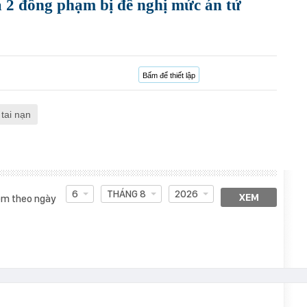
 2 đồng phạm bị đề nghị mức án tử
Bấm để thiết lập
 tai nạn
6
THÁNG 8
2026
XEM
m theo ngày