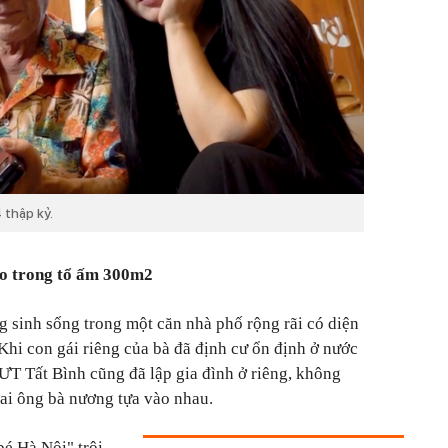
 thập kỷ.
éo trong tổ ấm 300m2
g sinh sống trong một căn nhà phố rộng rãi có diện
 Khi con gái riêng của bà đã định cư ổn định ở nước
ƯT Tất Bình cũng đã lập gia đình ở riêng, không
hai ông bà nương tựa vào nhau.
é Hà Nội" trôi