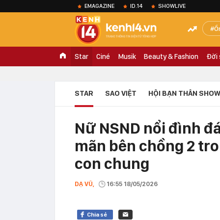
EMAGAZINE
ID.14
SHOWLIVE
Ồ
Star
Ciné
Musik
Beauty & Fashion
Đời
STAR
SAO VIỆT
HỘI BẠN THÂN SHOW
Nữ NSND nổi đình đá
mãn bên chồng 2 tr
con chung
DẠ VŨ,
16:55 18/05/2026
Chia sẻ