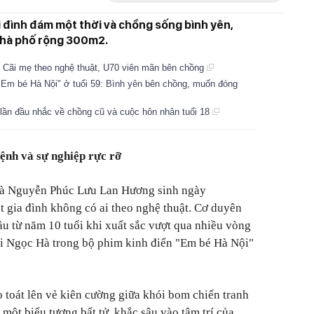
i đình đám một thời và chồng sống bình yên,
nhà phố rộng 300m2.
Cãi mẹ theo nghệ thuật, U70 viên mãn bên chồng
m bé Hà Nội" ở tuổi 59: Bình yên bên chồng, muốn đóng
ần đầu nhắc về chồng cũ và cuộc hôn nhân tuổi 18
ệnh và sự nghiệp rực rỡ
là Nguyễn Phúc Lưu Lan Hương sinh ngày
t gia đình không có ai theo nghệ thuật. Cơ duyên
ầu từ năm 10 tuổi khi xuất sắc vượt qua nhiều vòng
ai Ngọc Hà trong bộ phim kinh điển "Em bé Hà Nội"
o toát lên vẻ kiên cường giữa khói bom chiến tranh
 một biểu tượng bất tử, khắc sâu vào tâm trí của