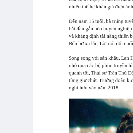
nhiều thế hệ khán giả điện ản
Đến năm 15 tuổi, bà trúng tuyể
bắt đầu gắn bó chuyên nghiệp v
và khẳng định tài năng thiên 
Bến bờ xa lắc, Lời nói dối cuố
Song song với sân khấu, Lan 
nhỏ qua các bộ phim truyền hì
quanh tôi, Thái sư Trần Thủ Đ
từng giữ chức Trưởng đoàn kịch
nghỉ hưu vào năm 2018.