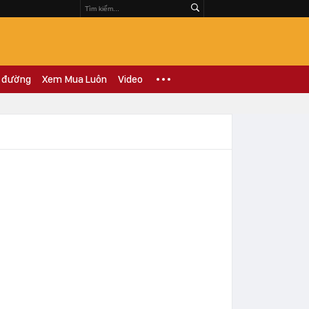
 đường
Xem Mua Luôn
Video