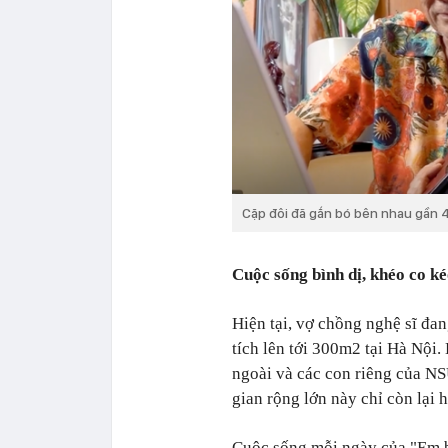
Cặp đôi đã gắn bó bên nhau gần 4
Cuộc sống bình dị, khéo co k
Hiện tại, vợ chồng nghệ sĩ đan
tích lên tới 300m2 tại Hà Nội.
ngoài và các con riêng của NS
gian rộng lớn này chỉ còn lại 
Cuộc sống mỗi ngày của "Em b