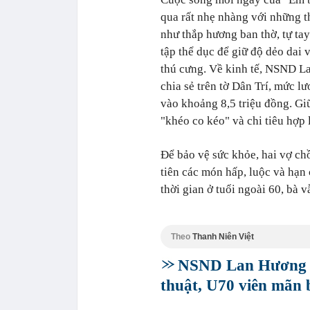
qua rất nhẹ nhàng với những t
như thắp hương ban thờ, tự ta
tập thể dục để giữ độ dẻo dai
thú cưng. Về kinh tế, NSND L
chia sẻ trên tờ Dân Trí, mức l
vào khoảng 8,5 triệu đồng. Giữ
"khéo co kéo" và chi tiêu hợp l
Để bảo vệ sức khỏe, hai vợ ch
tiên các món hấp, luộc và hạn 
thời gian ở tuổi ngoài 60, bà v
Theo
Thanh Niên Việt
NSND Lan Hương "
thuật, U70 viên mãn 