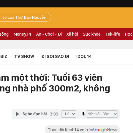
n ào của Thư Đan Nguyễn
 sống
Money.14
Ăn - Chơi - Đi
Xã hội
Sức khỏe
Tek-life
Học
BIZ
TV SHOW
ĐI SOI SAO ĐI
IDOL 14
m một thời: Tuổi 63 viên
ong nhà phố 300m2, không
3:09
Nghe đọc bài
Theo dõi Kenh14.vn trên