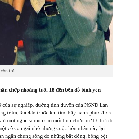
còn trẻ.
hân chớp nhoáng tuổi 18 đến bến đỗ bình yên
ỡ của sự nghiệp, đường tình duyên của NSND Lan
ăng trầm, lận đận trước khi tìm thấy hạnh phúc đích
với một nghệ sĩ múa sau mối tình chớm nở từ thời đi
một cô con gái nhỏ nhưng cuộc hôn nhân này lại
ian ngắn chung sống do những bất đồng, bồng bột