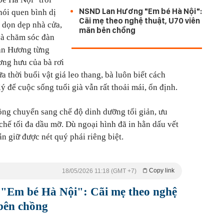
NSND Lan Hương "Em bé Hà Nội":
hói quen bình dị
Cãi mẹ theo nghệ thuật, U70 viên
y dọn dẹp nhà cửa,
mãn bên chồng
 và chăm sóc đàn
an Hương từng
ương hưu của bà rơi
a thời buổi vật giá leo thang, bà luôn biết cách
ý để cuộc sống tuổi già vẫn rất thoải mái, ổn định.
ồng chuyển sang chế độ dinh dưỡng tối giản, ưu
chế tối đa dầu mỡ. Dù ngoại hình đã in hằn dấu vết
ẫn giữ được nét quý phái riêng biệt.
Copy link
18/05/2026 11:18 (GMT +7)
Em bé Hà Nội": Cãi mẹ theo nghệ
bên chồng