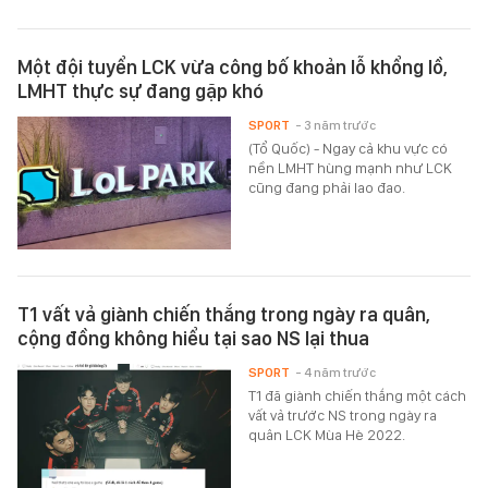
Một đội tuyển LCK vừa công bố khoản lỗ khổng lồ,
LMHT thực sự đang gặp khó
SPORT
- 3 năm trước
(Tổ Quốc) - Ngay cả khu vực có
nền LMHT hùng mạnh như LCK
cũng đang phải lao đao.
T1 vất vả giành chiến thắng trong ngày ra quân,
cộng đồng không hiểu tại sao NS lại thua
SPORT
- 4 năm trước
T1 đã giành chiến thắng một cách
vất vả trước NS trong ngày ra
quân LCK Mùa Hè 2022.