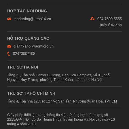
HỢP TÁC NỘI DUNG
marketing@kenh14.vn
024 7309 5555
HỖ TRỢ QUẢNG CÁO
giaitrixahoi@admicro.vn
02473007108
TRỤ SỞ HÀ NỘI
Tầng 21, Tòa nhà Center Building, Hapulico Complex, Số 01, phố
Nguyễn Huy Tưởng, phường Thanh Xuân, thành phố Hà Nội
TRỤ SỞ TP.HỒ CHÍ MINH
Tầng 4, Tòa nhà 123, số 127 Võ Văn Tần, Phường Xuân Hòa, TPHCM
Giấy phép thiết lập trang thông tin điện tử tổng hợp trên mạng số
2215/GP-TTĐT do Sở Thông tin và Truyền thông Hà Nội cấp ngày 10
tháng 4 năm 2019