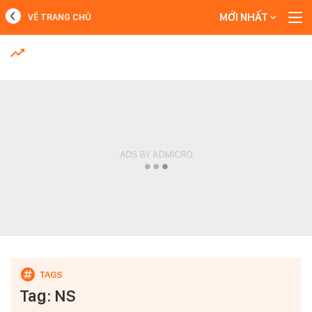
MỚI NHẤT
VỀ TRANG CHỦ
MỚI NHẤT
Xem thêm
Tag: NS