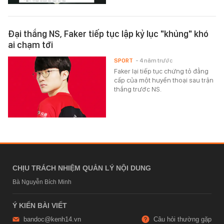
Đại thắng NS, Faker tiếp tục lập kỷ lục "khủng" khó
ai chạm tới
SPORT
- 4 năm trước
Faker lại tiếp tục chứng tỏ đẳng
cấp của một huyền thoại sau trận
thắng trước NS.
CHỊU TRÁCH NHIỆM QUẢN LÝ NỘI DUNG
Bà Nguyễn Bích Minh
Ý KIẾN BÀI VIẾT
bandoc@kenh14.vn
Câu hỏi thường gặp