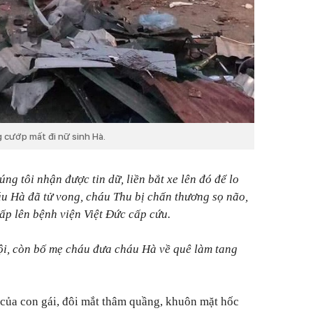
g cướp mất đi nữ sinh Hà.
g tôi nhận được tin dữ, liền bắt xe lên đó để lo
áu Hà đã tử vong, cháu Thu bị chấn thương sọ não,
p lên bệnh viện Việt Đức cấp cứu.
ội, còn bố mẹ cháu đưa cháu Hà về quê làm tang
 của con gái, đôi mắt thâm quầng, khuôn mặt hốc