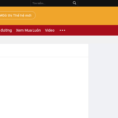
Đô thị Thế hệ mới
 đường
Xem Mua Luôn
Video