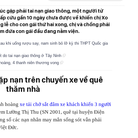
úc gặp phải tai nạn giao thông, một người tử
ấp cứu gần 10 ngày chưa được về khiến chị Xo
g lễ cho con gái thứ hai xong, chị và chồng phải
ăm đứa con gái đầu đang nằm viện.
 sau khi uống rượu say, nam sinh bỏ lỡ kỳ thi THPT Quốc gia
t do tai nạn giao thông ở Tây Ninh
 hoàng, 4 thanh niên thương vong
gặp nạn trên chuyến xe về quê
thăm nhà
inh hoàng
xe tải chở sắt đâm xe khách khiến 3 người
 em Lường Thị Thu (SN 2001, quê tại huyện Điện
rong số các nạn nhân may mắn sống sót vẫn phải
Việt Đức.