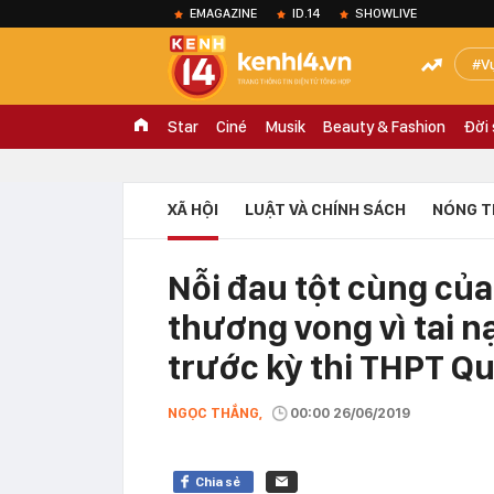
EMAGAZINE
ID.14
SHOWLIVE
V
Star
Ciné
Musik
Beauty & Fashion
Đời
XÃ HỘI
LUẬT VÀ CHÍNH SÁCH
NÓNG T
Nỗi đau tột cùng của
thương vong vì tai n
trước kỳ thi THPT Qu
NGỌC THẮNG,
00:00 26/06/2019
Chia sẻ