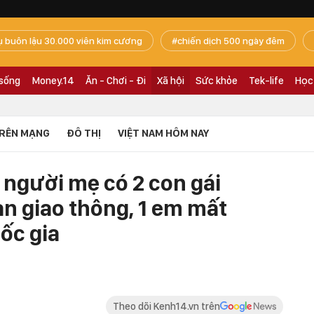
ụ buôn lậu 30.000 viên kim cương
chiến dịch 500 ngày đêm
 sống
Money.14
Ăn - Chơi - Đi
Xã hội
Sức khỏe
Tek-life
Học
RÊN MẠNG
ĐÔ THỊ
VIỆT NAM HÔM NAY
 người mẹ có 2 con gái
ạn giao thông, 1 em mất
ốc gia
Theo dõi Kenh14.vn trên