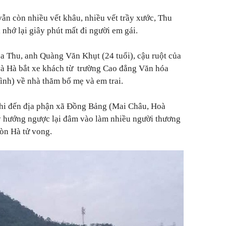
ẫn còn nhiều vết khâu, nhiều vết trầy xước, Thu
i nhớ lại giây phút mất đi người em gái.
a Thu, anh Quàng Văn Khụt (24 tuổi), cậu ruột của
và Hà bắt xe khách từ trường Cao đẳng Văn hóa
ình) về nhà thăm bố mẹ và em trai.
khi đến địa phận xã Đồng Bảng (Mai Châu, Hoà
hạy hướng ngược lại đâm vào làm nhiều người thương
òn Hà tử vong.