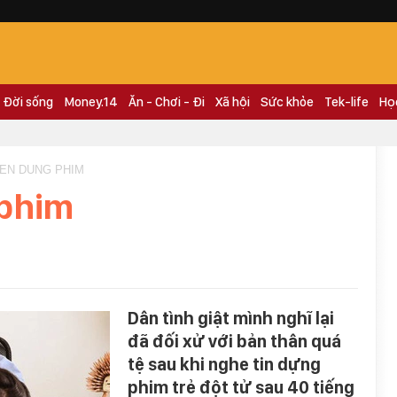
Đời sống
Money.14
Ăn - Chơi - Đi
Xã hội
Sức khỏe
Tek-life
Họ
IEN DUNG PHIM
 phim
Dân tình giật mình nghĩ lại
đã đối xử với bản thân quá
tệ sau khi nghe tin dựng
phim trẻ đột tử sau 40 tiếng