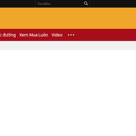
c đường
Xem Mua Luôn
Video