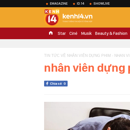
EMAGAZINE
ID.14
SHOWLIVE
Star
Ciné
Musik
Beauty & Fashion
TIN TỨC VỀ NHÂN VIÊN DỰNG PHIM - NHAN V
nhân viên dựng
Chia sẻ
0