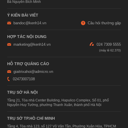
Bà Nguyễn Bích Minh
Ý KIẾN BÀI VIẾT
bandoc@kenh14.vn
Câu hỏi thường gặp
HỢP TÁC NỘI DUNG
marketing@kenh14.vn
024 7309 5555
HỖ TRỢ QUẢNG CÁO
giaitrixahoi@admicro.vn
02473007108
TRỤ SỞ HÀ NỘI
Tầng 21, Tòa nhà Center Building, Hapulico Complex, Số 01, phố
Nguyễn Huy Tưởng, phường Thanh Xuân, thành phố Hà Nội
TRỤ SỞ TP.HỒ CHÍ MINH
Tầng 4, Tòa nhà 123, số 127 Võ Văn Tần, Phường Xuân Hòa, TPHCM