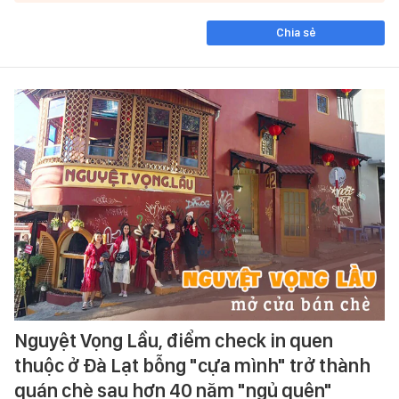
Chia sẻ
Nguyệt Vọng Lầu, điểm check in quen
thuộc ở Đà Lạt bỗng "cựa mình" trở thành
quán chè sau hơn 40 năm "ngủ quên"