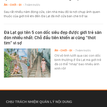
ĂN - CHƠI - ĐI
- 7 năm trước
Sau rất nhiều năm đóng cửa, căn nhà màu đỏ là nơi chụp ảnh quen
thuộc của giới trẻ khi đến Đà Lạt đã mở cửa bán chè trở lại.
Đà Lạt gọi tên 5 con dốc siêu đẹp được giới trẻ săn
đón nhiều nhất: Chỗ đầu tiên khiến ai cũng “thót
tim” vì sợ
ĂN - CHƠI - ĐI
- 7 năm trước
Chỉ vô tình lướt qua các con dốc
bình thường ở Đà Lạt mà giới trẻ
đã có thể “nháy” bao nhiêu ảnh
xinh rồi!
CHỊU TRÁCH NHIỆM QUẢN LÝ NỘI DUNG