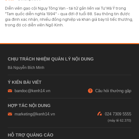
Diễn viên gạo cội Ngụy Tông Vạn - tài tử gắn liền vai Tư Mã Ý trong
"Tam quốc diễn nghĩa 1994" - qua đời ở tuổi 88. Sau thông tin được
gia đình xác nhận, nhiều đồng nghiệp và khán giả bày tỏ tiếc thương,
trong đó có diễn viên Ngô Kinh.
CHỊU TRÁCH NHIỆM QUẢN LÝ NỘI DUNG
Bà Nguyễn Bích Minh
Ý KIẾN BÀI VIẾT
bandoc@kenh14.vn
Câu hỏi thường gặp
HỢP TÁC NỘI DUNG
marketing@kenh14.vn
024 7309 5555
HỖ TRỢ QUẢNG CÁO