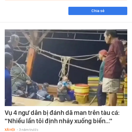
Chia sẻ
Vụ 4 ngư dân bị đánh dã man trên tàu cá:
''Nhiều lần tôi định nhảy xuống biển...''
XÃ HỘI
- 3 năm trước