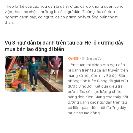
Theo lời kể của các ngư dân bị đánh ở tàu cá, do không quen công
việc, thao tác chậm thường bị các ngư dân đi cùng tàu có kinh
nghiệm đánh đập, có người đã có ý định nhảy xuống biển thoát
thân...
Vụ 3 ngư dân bị đánh trên tàu cá: Hé lộ đường dây
mua bán lao động đi biển
XÃ HỘI
- 3 năm trước
Liên quan tới video clip ngư dân
bị đánh trên tàu cá lan truyền trên
mạng xã hội, đến nay Bộ đội Biên
phòng tỉnh Kiên Giang đã giải cứu
được 3 người. Kết quả điều tra
bước đầu của lực lượng chức
năng tỉnh Kiên Giang cho thấy, đối
tượng đánh các ngư dân trên tàu
có liên quan đến một đường dây
mua bán lao động.