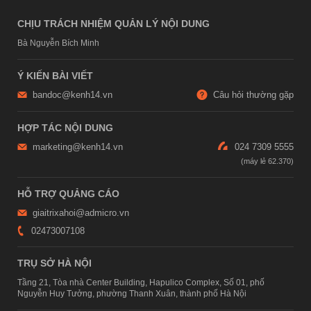
CHỊU TRÁCH NHIỆM QUẢN LÝ NỘI DUNG
Bà Nguyễn Bích Minh
Ý KIẾN BÀI VIẾT
bandoc@kenh14.vn
Câu hỏi thường gặp
HỢP TÁC NỘI DUNG
marketing@kenh14.vn
024 7309 5555
HỖ TRỢ QUẢNG CÁO
giaitrixahoi@admicro.vn
02473007108
TRỤ SỞ HÀ NỘI
Tầng 21, Tòa nhà Center Building, Hapulico Complex, Số 01, phố
Nguyễn Huy Tưởng, phường Thanh Xuân, thành phố Hà Nội