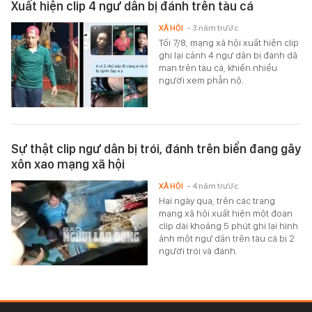
Xuất hiện clip 4 ngư dân bị đánh trên tàu cá
XÃ HỘI
- 3 năm trước
Tối 7/8, mạng xã hội xuất hiện clip
ghi lại cảnh 4 ngư dân bị đánh dã
man trên tàu cá, khiến nhiều
người xem phẫn nộ.
Sự thật clip ngư dân bị trói, đánh trên biển đang gây
xôn xao mạng xã hội
XÃ HỘI
- 4 năm trước
Hai ngày qua, trên các trang
mạng xã hội xuất hiện một đoạn
clip dài khoảng 5 phút ghi lại hình
ảnh một ngư dân trên tàu cá bị 2
người trói và đánh.