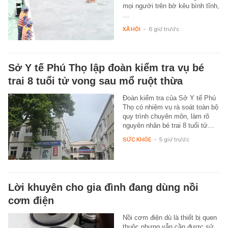
mọi người trên bờ kêu bình tĩnh,
…
XÃ HỘI
-
6 giờ trước
Sở Y tế Phú Thọ lập đoàn kiểm tra vụ bé
trai 8 tuổi tử vong sau mổ ruột thừa
Đoàn kiểm tra của Sở Y tế Phú
Thọ có nhiệm vụ rà soát toàn bộ
quy trình chuyên môn, làm rõ
nguyên nhân bé trai 8 tuổi tử…
SỨC KHỎE
-
5 giờ trước
Lời khuyên cho gia đình đang dùng nồi
cơm điện
Nồi cơm điện dù là thiết bị quen
thuộc nhưng vẫn cần được sử