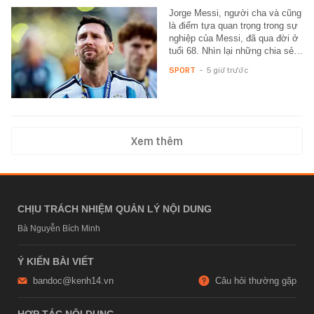
Jorge Messi, người cha và cũng
là điểm tựa quan trọng trong sự
nghiệp của Messi, đã qua đời ở
tuổi 68. Nhìn lại những chia sẻ…
SPORT
-
5 giờ trước
Xem thêm
CHỊU TRÁCH NHIỆM QUẢN LÝ NỘI DUNG
Bà Nguyễn Bích Minh
Ý KIẾN BÀI VIẾT
bandoc@kenh14.vn
Câu hỏi thường gặp
HỢP TÁC NỘI DUNG