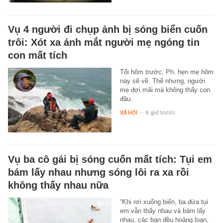
Vụ 4 người đi chụp ảnh bị sóng biển cuốn
trôi: Xót xa ánh mắt người mẹ ngóng tin
con mất tích
Tối hôm trước, Ph. hẹn mẹ hôm
nay sẽ về. Thế nhưng, người
mẹ đợi mãi mà không thấy con
đâu.
XÃ HỘI
-
6 giờ trước
Vụ ba cô gái bị sóng cuốn mất tích: Tụi em
bám lấy nhau nhưng sóng lôi ra xa rồi
không thấy nhau nữa
“Khi rơi xuống biển, ba đứa tụi
em vẫn thấy nhau và bám lấy
nhau, các bạn đều hoảng loạn,