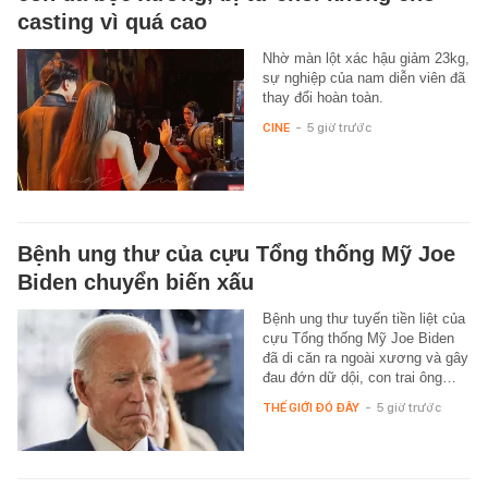
casting vì quá cao
Nhờ màn lột xác hậu giảm 23kg,
sự nghiệp của nam diễn viên đã
thay đổi hoàn toàn.
CINE
-
5 giờ trước
Bệnh ung thư của cựu Tổng thống Mỹ Joe
Biden chuyển biến xấu
Bệnh ung thư tuyến tiền liệt của
cựu Tổng thống Mỹ Joe Biden
đã di căn ra ngoài xương và gây
đau đớn dữ dội, con trai ông…
THẾ GIỚI ĐÓ ĐÂY
-
5 giờ trước