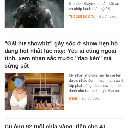
Brandon Klayme bị bắt, kết án
và chấp hành toàn bộ 18…
THẾ GIỚI ĐÓ ĐÂY
-
6 giờ trước
"Gái hư showbiz" gây sốc ở show hẹn hò
đang hot nhất lúc này: Yêu ai cũng ngoại
tình, xem nhan sắc trước "dao kéo" mà
sửng sốt
Mỹ nhân showbiz này là cái tên
được nhắc đến nhiều nhất sau 4
tập phát sóng của show hẹn hò
dành cho trai xinh - gái đẹp có…
STAR
-
6 giờ trước
Cụ ông 92 tuổi chia vàng, tiền cho 41