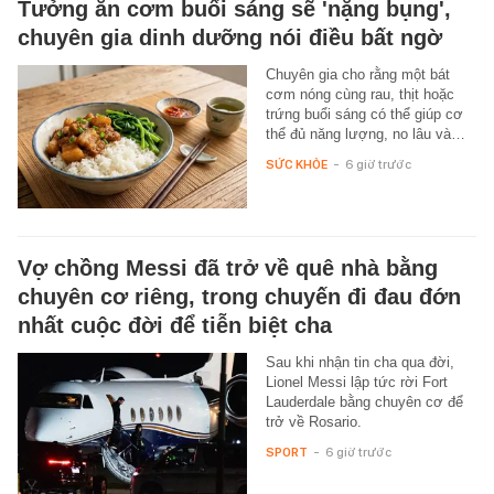
Tưởng ăn cơm buổi sáng sẽ 'nặng bụng',
chuyên gia dinh dưỡng nói điều bất ngờ
Chuyên gia cho rằng một bát
cơm nóng cùng rau, thịt hoặc
trứng buổi sáng có thể giúp cơ
thể đủ năng lượng, no lâu và…
SỨC KHỎE
-
6 giờ trước
Vợ chồng Messi đã trở về quê nhà bằng
chuyên cơ riêng, trong chuyến đi đau đớn
nhất cuộc đời để tiễn biệt cha
Sau khi nhận tin cha qua đời,
Lionel Messi lập tức rời Fort
Lauderdale bằng chuyên cơ để
trở về Rosario.
SPORT
-
6 giờ trước