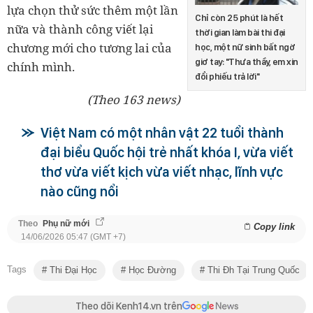
lựa chọn thử sức thêm một lần
Chỉ còn 25 phút là hết
nữa và thành công viết lại
thời gian làm bài thi đại
chương mới cho tương lai của
học, một nữ sinh bất ngờ
giơ tay: "Thưa thầy, em xin
chính mình.
đổi phiếu trả lời"
(Theo 163 news)
Việt Nam có một nhân vật 22 tuổi thành
đại biểu Quốc hội trẻ nhất khóa I, vừa viết
thơ vừa viết kịch vừa viết nhạc, lĩnh vực
nào cũng nổi
Theo
Phụ nữ mới
Copy link
14/06/2026 05:47 (GMT +7)
Tags
Thi Đại Học
Học Đường
Thi Đh Tại Trung Quốc
Theo dõi Kenh14.vn trên