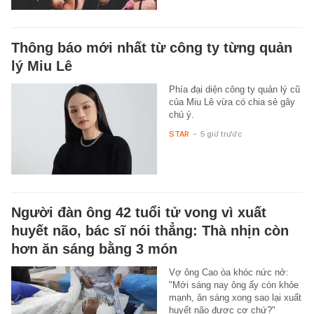
Thông báo mới nhất từ công ty từng quản
lý Miu Lê
Phía đại diện công ty quản lý cũ
của Miu Lê vừa có chia sẻ gây
chú ý.
STAR
-
5 giờ trước
Người đàn ông 42 tuổi tử vong vì xuất
huyết não, bác sĩ nói thẳng: Thà nhịn còn
hơn ăn sáng bằng 3 món
Vợ ông Cao òa khóc nức nở:
"Mới sáng nay ông ấy còn khỏe
mạnh, ăn sáng xong sao lại xuất
huyết não được cơ chứ?"