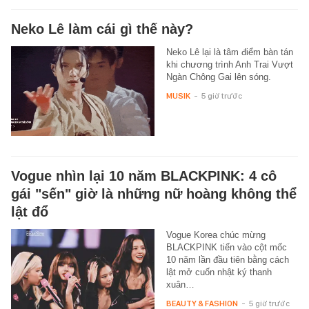
Neko Lê làm cái gì thế này?
Neko Lê lại là tâm điểm bàn tán
khi chương trình Anh Trai Vượt
Ngàn Chông Gai lên sóng.
MUSIK
-
5 giờ trước
Vogue nhìn lại 10 năm BLACKPINK: 4 cô
gái "sến" giờ là những nữ hoàng không thể
lật đổ
Vogue Korea chúc mừng
BLACKPINK tiến vào cột mốc
10 năm lần đầu tiên bằng cách
lật mở cuốn nhật ký thanh
xuân…
BEAUTY & FASHION
-
5 giờ trước