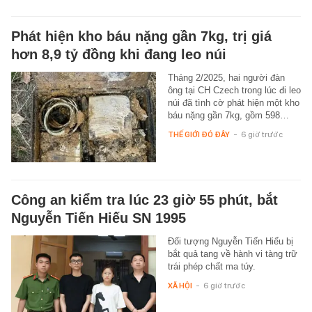
Phát hiện kho báu nặng gần 7kg, trị giá
hơn 8,9 tỷ đồng khi đang leo núi
Tháng 2/2025, hai người đàn
ông tại CH Czech trong lúc đi leo
núi đã tình cờ phát hiện một kho
báu nặng gần 7kg, gồm 598…
THẾ GIỚI ĐÓ ĐÂY
-
6 giờ trước
Công an kiểm tra lúc 23 giờ 55 phút, bắt
Nguyễn Tiến Hiếu SN 1995
Đối tượng Nguyễn Tiến Hiếu bị
bắt quả tang về hành vi tàng trữ
trái phép chất ma túy.
XÃ HỘI
-
6 giờ trước