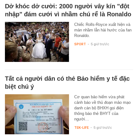
Dở khóc dở cười: 2000 người vây kín "đột
nhập" đám cưới vì nhầm chú rể là Ronaldo
Chiếc Rolls-Royce xuất hiện và
màn nhầm lẫn hài hước của fan
Ronaldo.
SPORT
-
5 giờ trước
Tất cả người dân có thẻ Bảo hiểm y tế đặc
biệt chú ý
Cơ quan bảo hiểm vừa phát
cảnh báo về thủ đoạn mảo mạo
danh cán bộ BHXH gọi điện
thông báo thẻ BHYT của
người…
TEK-LIFE
-
5 giờ trước