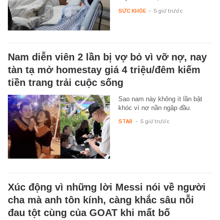
SỨC KHỎE
-
5 giờ trước
Nam diễn viên 2 lần bị vợ bỏ vì vỡ nợ, nay
tàn tạ mở homestay giá 4 triệu/đêm kiếm
tiền trang trải cuộc sống
Sao nam này không ít lần bật
khóc vì nợ nần ngập đầu.
STAR
-
5 giờ trước
Xúc động vì những lời Messi nói về người
cha mà anh tôn kính, càng khắc sâu nỗi
đau tột cùng của GOAT khi mất bố