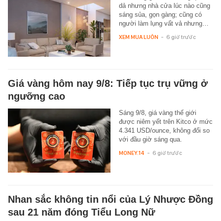
dả nhưng nhà cửa lúc nào cũng
sáng sủa, gọn gàng; cũng có
người làm lụng vất vả nhưng…
XEM MUA LUÔN
-
6 giờ trước
Giá vàng hôm nay 9/8: Tiếp tục trụ vững ở
ngưỡng cao
Sáng 9/8, giá vàng thế giới
được niêm yết trên Kitco ở mức
4.341 USD/ounce, không đổi so
với đầu giờ sáng qua.
MONEY.14
-
6 giờ trước
Nhan sắc không tin nổi của Lý Nhược Đồng
sau 21 năm đóng Tiểu Long Nữ