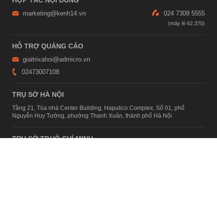
marketing@kenh14.vn
024 7309 5555
HỖ TRỢ QUẢNG CÁO
giaitrixahoi@admicro.vn
02473007108
TRỤ SỞ HÀ NỘI
Tầng 21, Tòa nhà Center Building, Hapulico Complex, Số 01, phố
Nguyễn Huy Tưởng, phường Thanh Xuân, thành phố Hà Nội
TRỤ SỞ TP.HỒ CHÍ MINH
Tầng 4, Tòa nhà 123, số 127 Võ Văn Tần, Phường Xuân Hòa, TPHCM
Giấy phép thiết lập trang thông tin điện tử tổng hợp trên mạng số
2215/GP-TTĐT do Sở Thông tin và Truyền thông Hà Nội cấp ngày 10
tháng 4 năm 2019
© Copyright 2007 - 2026 – Công ty Cổ phần VCCorp