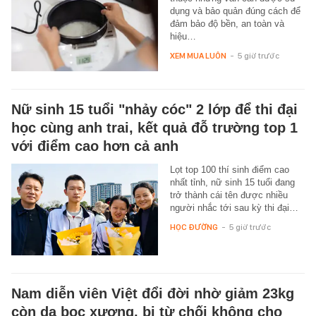
dụng và bảo quản đúng cách để
đảm bảo độ bền, an toàn và
hiệu…
XEM MUA LUÔN
-
5 giờ trước
Nữ sinh 15 tuổi "nhảy cóc" 2 lớp để thi đại
học cùng anh trai, kết quả đỗ trường top 1
với điểm cao hơn cả anh
Lọt top 100 thí sinh điểm cao
nhất tỉnh, nữ sinh 15 tuổi đang
trở thành cái tên được nhiều
người nhắc tới sau kỳ thi đại…
HỌC ĐƯỜNG
-
5 giờ trước
Nam diễn viên Việt đổi đời nhờ giảm 23kg
còn da bọc xương, bị từ chối không cho