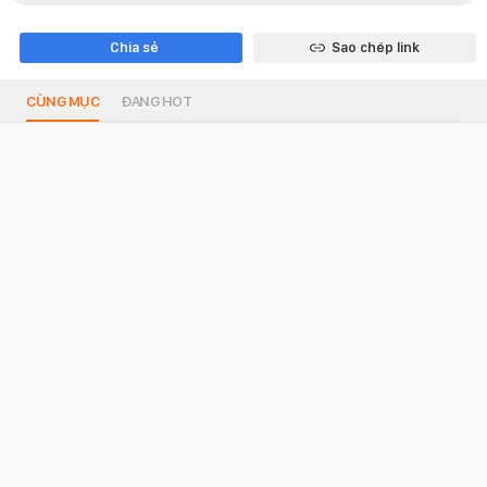
Chia sẻ
Sao chép link
CÙNG MỤC
ĐANG HOT