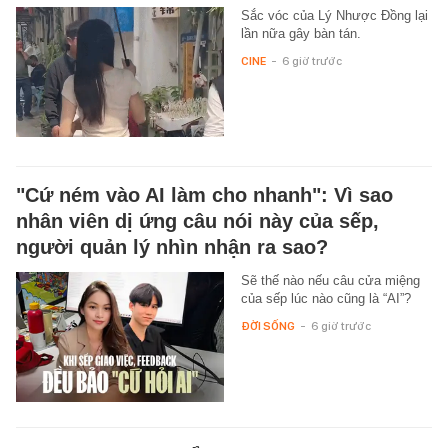
Sắc vóc của Lý Nhược Đồng lại
lần nữa gây bàn tán.
CINE
-
6 giờ trước
"Cứ ném vào AI làm cho nhanh": Vì sao
nhân viên dị ứng câu nói này của sếp,
người quản lý nhìn nhận ra sao?
Sẽ thế nào nếu câu cửa miệng
của sếp lúc nào cũng là “AI”?
ĐỜI SỐNG
-
6 giờ trước