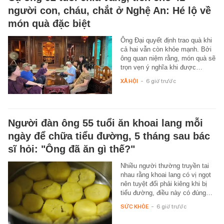
người con, cháu, chắt ở Nghệ An: Hé lộ về
món quà đặc biệt
Ông Đại quyết định trao quà khi
cả hai vẫn còn khỏe mạnh. Bởi
ông quan niệm rằng, món quà sẽ
trọn vẹn ý nghĩa khi được…
XÃ HỘI
-
6 giờ trước
Người đàn ông 55 tuổi ăn khoai lang mỗi
ngày để chữa tiểu đường, 5 tháng sau bác
sĩ hỏi: "Ông đã ăn gì thế?"
Nhiều người thường truyền tai
nhau rằng khoai lang có vị ngọt
nên tuyệt đối phải kiêng khi bị
tiểu đường, điều này có đúng…
SỨC KHỎE
-
6 giờ trước