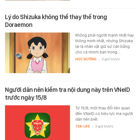
Lý do Shizuka không thể thay thế trong
Doraemon
Không phải người mạnh nhất hay
thông minh nhất, nhưng Shizuka
lại là nhân vật giữ sự cân bằng
cho cả nhóm bạn trong…
HỌC ĐƯỜNG
-
3 giờ trước
Người dân nên kiểm tra nội dung này trên VNeID
trước ngày 15/8
Từ 15/8, một thay đổi liên quan
đến VNeID có hiệu lực mà người
dân nên biết.
TEK-LIFE
-
3 giờ trước