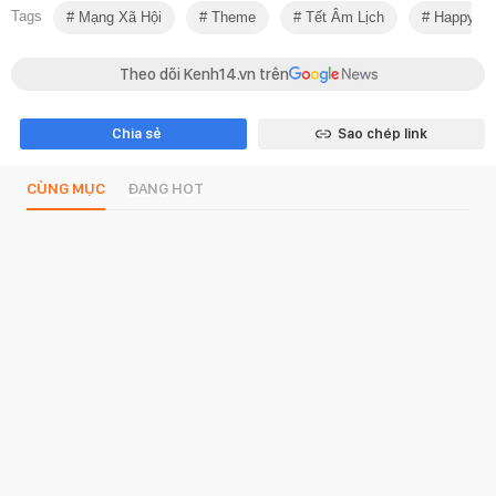
Tags
Mạng Xã Hội
Theme
Tết Âm Lịch
Happy Ne
Theo dõi Kenh14.vn trên
Chia sẻ
Sao chép link
CÙNG MỤC
ĐANG HOT