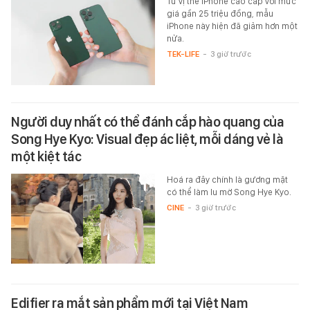
Từ vị thế iPhone cao cấp với mức
giá gần 25 triệu đồng, mẫu
iPhone này hiện đã giảm hơn một
nửa.
TEK-LIFE
-
3 giờ trước
Người duy nhất có thể đánh cắp hào quang của
Song Hye Kyo: Visual đẹp ác liệt, mỗi dáng vẻ là
một kiệt tác
Hoá ra đây chính là gương mặt
có thể làm lu mờ Song Hye Kyo.
CINE
-
3 giờ trước
Edifier ra mắt sản phẩm mới tại Việt Nam