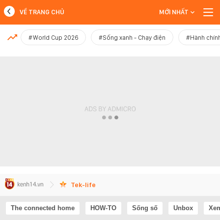
VỀ TRANG CHỦ
MỚI NHẤT
MỚI NHẤT
#World Cup 2026
#Sống xanh - Chạy điện
#Hành chính
Xem thêm
Tek-life
The connected home
HOW-TO
Sống số
Unbox
Xem