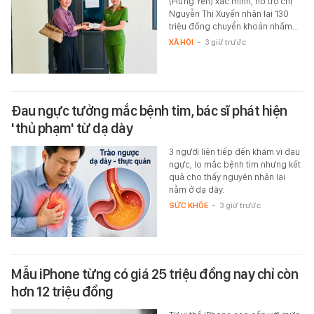
(Hưng Yên) xác minh, hỗ trợ chị
Nguyễn Thị Xuyến nhận lại 130
triệu đồng chuyển khoản nhầm…
XÃ HỘI
-
3 giờ trước
Đau ngực tưởng mắc bệnh tim, bác sĩ phát hiện
'thủ phạm' từ dạ dày
3 người liên tiếp đến khám vì đau
ngực, lo mắc bệnh tim nhưng kết
quả cho thấy nguyên nhân lại
nằm ở dạ dày.
SỨC KHỎE
-
3 giờ trước
Mẫu iPhone từng có giá 25 triệu đồng nay chỉ còn
hơn 12 triệu đồng