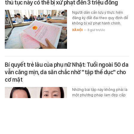
thủ tục này có thể bị xử phạt đến 3 triệu đồng
Người dân cần lưu ý thực hiện
đăng ký đất đai theo quy định để
không bị xử phạt hành chính.
XÃ HỘI
-
3 giờ trước
Bí quyết trẻ lâu của phụ nữ Nhật: Tuổi ngoài 50 da
vẫn căng mịn, da săn chắc nhờ "tập thể dục" cho
cơ mặt
Những bài tập này không phải là
một phương pháp làm đẹp cấp
tốc mà là thói quen được duy trì
đều đặn trong thời gian dài.
BEAUTY & FASHION
-
2 giờ trước