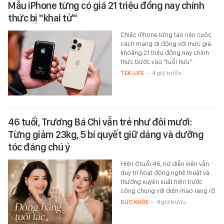
Mẫu iPhone từng có giá 21 triệu đồng nay chính
thức bị "khai tử"
Chiếc iPhone từng tạo nên cuộc
cách mạng di động với mức giá
khoảng 21 triệu đồng nay chính
thức bước vào "tuổi hưu".
TEK-LIFE
-
4 giờ trước
46 tuổi, Trương Bá Chi vẫn trẻ như đôi mươi:
Từng giảm 23kg, 5 bí quyết giữ dáng và dưỡng
tóc đáng chú ý
Hiện ở tuổi 46, nữ diễn viên vẫn
duy trì hoạt động nghệ thuật và
thường xuyên xuất hiện trước
công chúng với diện mạo rạng rỡ.
SỨC KHỎE
-
4 giờ trước