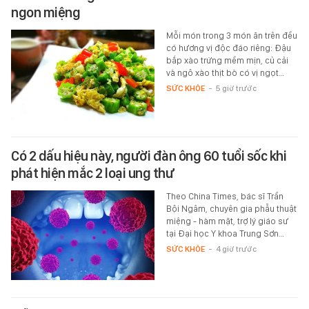
ngon miệng
Mỗi món trong 3 món ăn trên đều
có hương vị độc đáo riêng: Đậu
bắp xào trứng mềm mịn, củ cải
và ngô xào thịt bò có vị ngọt…
SỨC KHỎE
-
5 giờ trước
Có 2 dấu hiệu này, người đàn ông 60 tuổi sốc khi
phát hiện mắc 2 loại ung thư
Theo China Times, bác sĩ Trần
Bội Ngâm, chuyên gia phẫu thuật
miệng - hàm mặt, trợ lý giáo sư
tại Đại học Y khoa Trung Sơn…
SỨC KHỎE
-
4 giờ trước