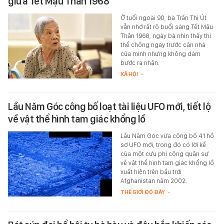
giữa Tết Mậu Thân 1968
Ở tuổi ngoài 90, bà Trần Thị Út
vẫn nhớ rất rõ buổi sáng Tết Mậu
Thân 1968, ngày bà nhìn thấy thi
thể chồng ngay trước căn nhà
của mình nhưng không dám
bước ra nhận.
XÃ HỘI
-
Lầu Năm Góc công bố loạt tài liệu UFO mới, tiết lộ
về vật thể hình tam giác khổng lồ
Lầu Năm Góc vừa công bố 41 hồ
sơ UFO mới, trong đó có lời kể
của một cựu phi công quân sự
về vật thể hình tam giác khổng lồ
xuất hiện trên bầu trời
Afghanistan năm 2002.
THẾ GIỚI ĐÓ ĐÂY
-