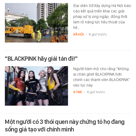
Đại diện Sở Xây dựng Hà Nội báo
cáo kết quả triển khai các giải
pháp xử lý úng ngập, đồng thời
làm rõ năng lực tiêu thoát của
hệ…
XÃ HỘI
-
6 giờ trước
"BLACKPINK hãy giải tán đi!"
Người hâm mộ cho rằng "không
ai chán ghét BLACKPINK hơn
chính các thành viên BLACKPINK"
vào lúc này.
STAR
-
6 giờ trước
Một người có 3 thói quen này chứng tỏ họ đang
sống giả tạo với chính mình