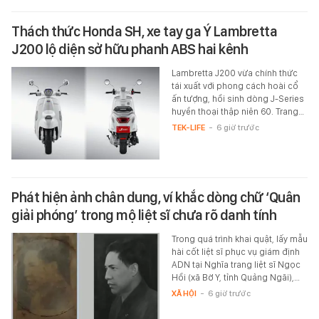
Thách thức Honda SH, xe tay ga Ý Lambretta
J200 lộ diện sở hữu phanh ABS hai kênh
Lambretta J200 vừa chính thức
tái xuất với phong cách hoài cổ
ấn tượng, hồi sinh dòng J-Series
huyền thoại thập niên 60. Trang…
TEK-LIFE
-
6 giờ trước
Phát hiện ảnh chân dung, ví khắc dòng chữ ‘Quân
giải phóng’ trong mộ liệt sĩ chưa rõ danh tính
Trong quá trình khai quật, lấy mẫu
hài cốt liệt sĩ phục vụ giám định
ADN tại Nghĩa trang liệt sĩ Ngọc
Hồi (xã Bờ Y, tỉnh Quảng Ngãi),…
XÃ HỘI
-
6 giờ trước