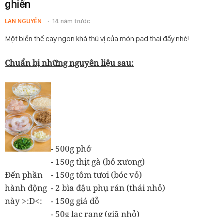
ghiền
LAN NGUYỄN
14 năm trước
Một biến thể cay ngon khá thú vị của món pad thai đấy nhé!
Chuẩn bị những nguyên liệu sau:
- 500g phở
- 150g thịt gà (bỏ xương)
Đến phần
- 150g tôm tươi (bóc vỏ)
hành động
- 2 bìa đậu phụ rán (thái nhỏ)
này >:D<:
- 150g giá đỗ
- 50g lạc rang (giã nhỏ)