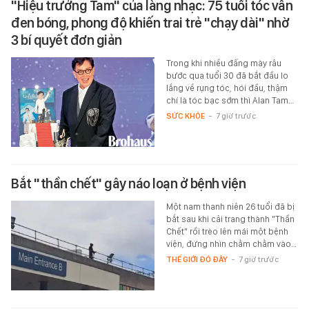
"Hiệu trưởng Tam" của làng nhạc: 75 tuổi tóc vẫn
đen bóng, phong độ khiến trai trẻ "chạy dài" nhờ
3 bí quyết đơn giản
Trong khi nhiều đấng mày râu
bước qua tuổi 30 đã bắt đầu lo
lắng về rụng tóc, hói đầu, thậm
chí là tóc bạc sớm thì Alan Tam…
SỨC KHỎE
-
7 giờ trước
Bắt "thần chết" gây náo loạn ở bệnh viện
Một nam thanh niên 26 tuổi đã bị
bắt sau khi cải trang thành "Thần
Chết" rồi trèo lên mái một bệnh
viện, đứng nhìn chằm chằm vào…
THẾ GIỚI ĐÓ ĐÂY
-
7 giờ trước