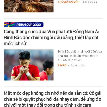
THẾ GIỚI ĐÓ ĐÂY
-
6 giờ trước
Căng thẳng cuộc đua Vua phá lưới Đông Nam Á:
Đình Bắc độc chiếm ngôi đầu bảng, thiết lập cột
mốc lịch sử
Đình Bắc chiếm lại ngôi đầu Vua
phá lưới, thiết lập kỷ lục mới tại
ASEAN Cup 2026.
SPORT
-
6 giờ trước
Mặt mộc đẹp không chỉ nhờ nền da sẵn có: Cô gái
chia sẻ bí quyết phục hồi da nhạy cảm, dễ ửng đỏ
chỉ với một thay đổi trong chu trình skincare