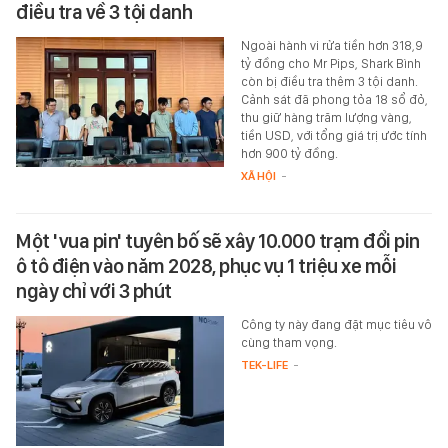
điều tra về 3 tội danh
Ngoài hành vi rửa tiền hơn 318,9
tỷ đồng cho Mr Pips, Shark Bình
còn bị điều tra thêm 3 tội danh.
Cảnh sát đã phong tỏa 18 sổ đỏ,
thu giữ hàng trăm lượng vàng,
tiền USD, với tổng giá trị ước tính
hơn 900 tỷ đồng.
XÃ HỘI
-
Một 'vua pin' tuyên bố sẽ xây 10.000 trạm đổi pin
ô tô điện vào năm 2028, phục vụ 1 triệu xe mỗi
ngày chỉ với 3 phút
Công ty này đang đặt mục tiêu vô
cùng tham vọng.
TEK-LIFE
-