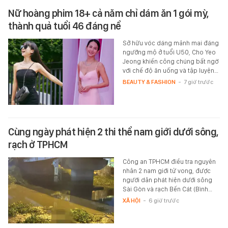
Nữ hoàng phim 18+ cả năm chỉ dám ăn 1 gói mỳ,
thành quả tuổi 46 đáng nể
Sở hữu vóc dáng mảnh mai đáng
ngưỡng mộ ở tuổi U50, Cho Yeo
Jeong khiến công chúng bất ngờ
với chế độ ăn uống và tập luyện…
BEAUTY & FASHION
-
7 giờ trước
Cùng ngày phát hiện 2 thi thể nam giới dưới sông,
rạch ở TPHCM
Công an TPHCM điều tra nguyên
nhân 2 nam giới tử vong, được
người dân phát hiện dưới sông
Sài Gòn và rạch Bến Cát (Bình…
XÃ HỘI
-
6 giờ trước