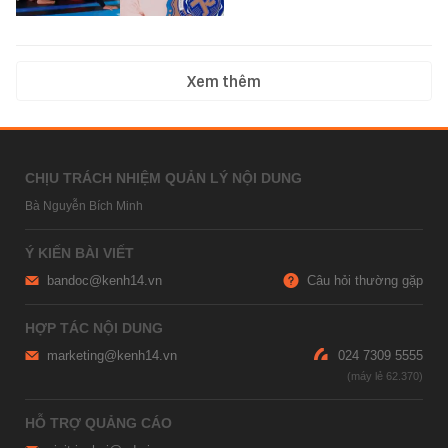
Xem thêm
CHỊU TRÁCH NHIỆM QUẢN LÝ NỘI DUNG
Bà Nguyễn Bích Minh
Ý KIẾN BÀI VIẾT
bandoc@kenh14.vn
Câu hỏi thường gặp
HỢP TÁC NỘI DUNG
marketing@kenh14.vn
024 7309 5555
HỖ TRỢ QUẢNG CÁO