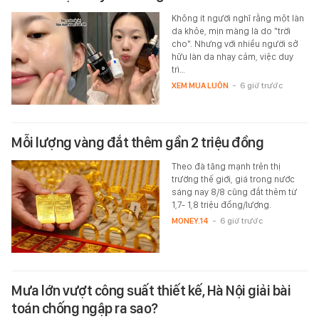
Không ít người nghĩ rằng một làn
da khỏe, mịn màng là do "trời
cho". Nhưng với nhiều người sở
hữu làn da nhạy cảm, việc duy
trì…
XEM MUA LUÔN
-
6 giờ trước
Mỗi lượng vàng đắt thêm gần 2 triệu đồng
Theo đà tăng mạnh trên thị
trường thế giới, giá trong nước
sáng nay 8/8 cũng đắt thêm từ
1,7- 1,8 triệu đồng/lượng.
MONEY.14
-
6 giờ trước
Mưa lớn vượt công suất thiết kế, Hà Nội giải bài
toán chống ngập ra sao?