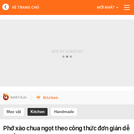
VỀ TRANG CHỦ
MỚI NHẤT
MỚI NHẤT
Xem thêm
Kitchen
Mẹo vặt
Kitchen
Handmade
Phở xào chua ngọt theo công thức đơn giản dễ