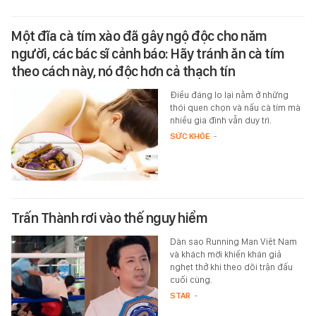
Một đĩa cà tím xào đã gây ngộ độc cho năm
người, các bác sĩ cảnh báo: Hãy tránh ăn cà tím
theo cách này, nó độc hơn cả thạch tín
Điều đáng lo lại nằm ở những
thói quen chọn và nấu cà tím mà
nhiều gia đình vẫn duy trì.
SỨC KHỎE
-
Trấn Thành rơi vào thế nguy hiểm
Dàn sao Running Man Việt Nam
và khách mời khiến khán giả
nghẹt thở khi theo dõi trận đấu
cuối cùng.
STAR
-