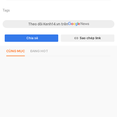
Tags
Theo dõi Kenh14.vn trên
Chia sẻ
Sao chép link
CÙNG MỤC
ĐANG HOT