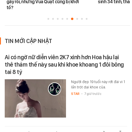
gây rối, nhưng Vua Quạt cũng bị khởi
sinh 34 tỉnh, thà
tố?
TIN MỚI CẬP NHẬT
Ai có ngờ nữ diễn viên 2K7 xinh hơn Hoa hậu lại
thê thảm thế này sau khi khoe khoang 1 đôi bông
tai 8 tỷ
Người đẹp 19 tuổi này rớt đài vì 1
lần trót dại khoe của.
STAR
-
7 giờ trước