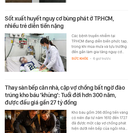
Sốt xuất huyết nguy cơ bùng phát ở TP.HCM,
nhiều trẻ diễn tiến nặng
Các bệnh truyền nhiễm tại
TP.HCM đang diễn biến phức tạp,
trong khi mùa mưa và tựu trường
đến gần làm gia tăng nguy cơ…
SỨC KHỎE
-
6 giờ trước
Thay sàn bếp căn nhà, cặp vợ chồng bất ngờ đào
trúng kho báu 'khủng': Tuổi đời hơn 300 năm,
được đấu giá gần 27 tỷ đồng
Kho báu gồm 266 đồng tiền vàng
có niên đại từ năm 1610 đến 1727
đã được một cặp vợ chồng phát
hiện dưới nền bếp của ngôi nhà…