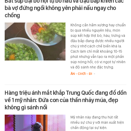
Bát súp đại bổ hội tụ bò hàu và đậu bắp khiến các
bà vợ đứng ngồi không yên phải nấu ngay cho
chồng
Không cần hầm xương hay chuẩn
bị quá nhiều nguyên liệu, món
súp kết hợp thịt bò, hàu, trứng và
đậu bắp đang được nhiều người
chú ý nhờ cách chế biến khá lạ.
Cách làm chỉ mất khoảng 10-15
phút nhưng vẫn tạo ra một phần
súp nóng hổi, có vị ngọt tự nhiên
và độ sánh nhẹ đặc trưng.
ĂN - CHƠI - ĐI
-
Hàng triệu ánh mắt khắp Trung Quốc đang đổ dồn
về 1 mỹ nhân: Đứa con của thần nhảy múa, đẹp
không gì sánh nổi
Mỹ nhân này đang thu hút rất
nhiều sự chú ý với màn xuất hiện
chấn động tại sự kiện.