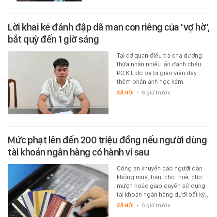
Lời khai kẻ đánh đập dã man con riêng của 'vợ hờ',
bắt quỳ đến 1 giờ sáng
Tại cơ quan điều tra cha dượng
thừa nhận nhiều lần đánh cháu
P.G.K.L do bé bị giáo viên dạy
thêm phản ánh học kém.
XÃ HỘI
-
6 giờ trước
Mức phạt lên đến 200 triệu đồng nếu người dùng
tài khoản ngân hàng có hành vi sau
Công an khuyến cáo người dân
không mua, bán, cho thuê, cho
mượn hoặc giao quyền sử dụng
tài khoản ngân hàng dưới bất kỳ…
XÃ HỘI
-
6 giờ trước