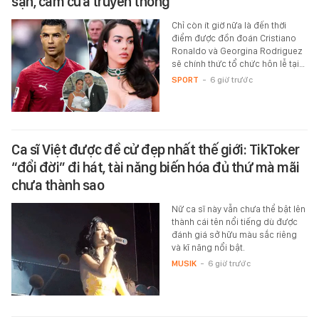
sạn, cấm cửa truyền thông
Chỉ còn ít giờ nữa là đến thời
điểm được đồn đoán Cristiano
Ronaldo và Georgina Rodriguez
sẽ chính thức tổ chức hôn lễ tại…
SPORT
-
6 giờ trước
Ca sĩ Việt được đề cử đẹp nhất thế giới: TikToker
“đổi đời” đi hát, tài năng biến hóa đủ thứ mà mãi
chưa thành sao
Nữ ca sĩ này vẫn chưa thể bật lên
thành cái tên nổi tiếng dù được
đánh giá sở hữu màu sắc riêng
và kĩ năng nổi bật.
MUSIK
-
6 giờ trước