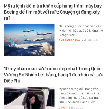
Mỹ ra lệnh kiểm tra khẩn cấp hàng trăm máy bay
Boeing để tìm một vết nứt: Chuyện gì đang xảy
ra?
Nếu không được phát hiện và xử
lý kịp thời, hậu quả sẽ không thể
lường trước.
THẾ GIỚI ĐÓ ĐÂY
-
6 giờ trước
10 mỹ nhân mặc sườn xám đẹp nhất Trung Quốc:
Vương Sở Nhiên bét bảng, hạng 1 đẹp hơn cả Lưu
Diệc Phi
Mỹ nhân đứng đầu bảng xếp
hạng đã vượt qua nhiều cái tên
đình đám như Cổ Lực Na Trát,
Lưu Diệc Phi và Cảnh Điềm.
CINE
-
6 giờ trước