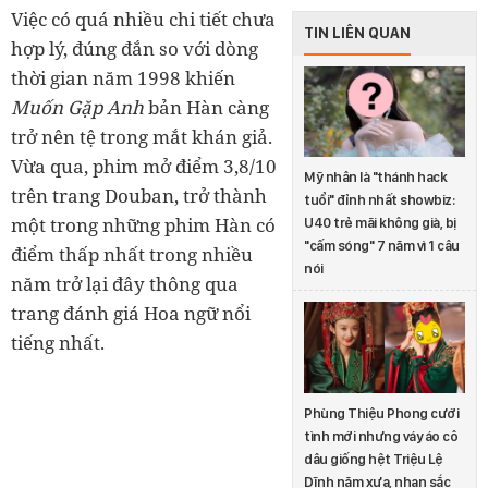
Việc có quá nhiều chi tiết chưa
TIN LIÊN QUAN
hợp lý, đúng đắn so với dòng
thời gian năm 1998 khiến
Muốn Gặp Anh
bản Hàn càng
trở nên tệ trong mắt khán giả.
Vừa qua, phim mở điểm 3,8/10
Mỹ nhân là "thánh hack
trên trang Douban, trở thành
tuổi" đỉnh nhất showbiz:
một trong những phim Hàn có
U40 trẻ mãi không già, bị
"cấm sóng" 7 năm vì 1 câu
điểm thấp nhất trong nhiều
nói
năm trở lại đây thông qua
trang đánh giá Hoa ngữ nổi
tiếng nhất.
Phùng Thiệu Phong cưới
tình mới nhưng váy áo cô
dâu giống hệt Triệu Lệ
Dĩnh năm xưa, nhan sắc