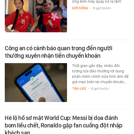
ống kính máy quay nó lạ lắm!
ĐỜI SỐNG
-
6 giờ trước
Công an có cảnh báo quan trọng đến người
thường xuyên nhận tiền chuyển khoản
Thời gian gần đây, nhiều đối
tượng lừa đảo thường lợi dụng
phần mềm chỉnh sửa hình ảnh để
giả mạo biên lai chuyển khoản,…
TEK-LIFE
-
6 giờ trước
Hé lộ hồ sơ mật World Cup: Messi bị dọa đánh
bom liều chết, Ronaldo gặp fan cuồng đột nhập
khách sạn