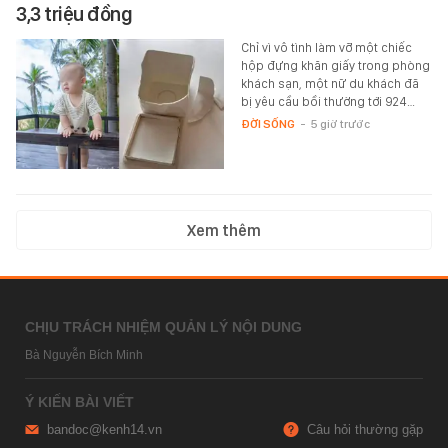
3,3 triệu đồng
Chỉ vì vô tình làm vỡ một chiếc
hộp đựng khăn giấy trong phòng
khách sạn, một nữ du khách đã
bị yêu cầu bồi thường tới 924…
ĐỜI SỐNG
-
5 giờ trước
Xem thêm
CHỊU TRÁCH NHIỆM QUẢN LÝ NỘI DUNG
Bà Nguyễn Bích Minh
Ý KIẾN BÀI VIẾT
bandoc@kenh14.vn
Câu hỏi thường gặp