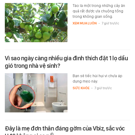
Táo là một trong những cây ăn
quả rất được ưa chuộng tồng
trong không gian sống.
XEM MUA LUÔN
-
7 giờ trước
Vì sao ngày càng nhiều gia đình thích đặt 1 lọ dầu
gió trong nhà vệ sinh?
Bạn sẽ tiếc hùi hụi vì chưa áp
dụng mẹo này.
SỨC KHỎE
-
7 giờ trước
Đây là mẹ đơn thân đáng gờm của Vbiz, sắc vóc