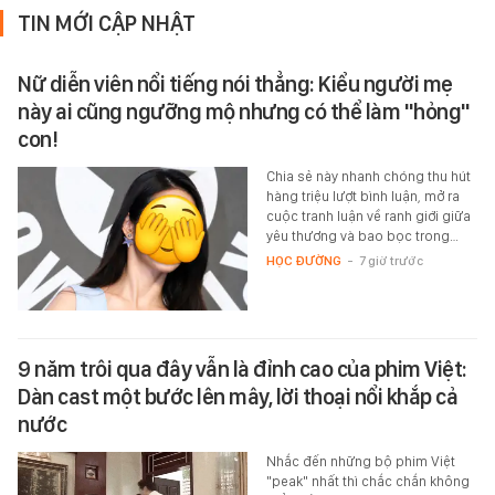
TIN MỚI CẬP NHẬT
Nữ diễn viên nổi tiếng nói thẳng: Kiểu người mẹ
này ai cũng ngưỡng mộ nhưng có thể làm "hỏng"
con!
Chia sẻ này nhanh chóng thu hút
hàng triệu lượt bình luận, mở ra
cuộc tranh luận về ranh giới giữa
yêu thương và bao bọc trong…
HỌC ĐƯỜNG
-
7 giờ trước
9 năm trôi qua đây vẫn là đỉnh cao của phim Việt:
Dàn cast một bước lên mây, lời thoại nổi khắp cả
nước
Nhắc đến những bộ phim Việt
"peak" nhất thì chắc chắn không