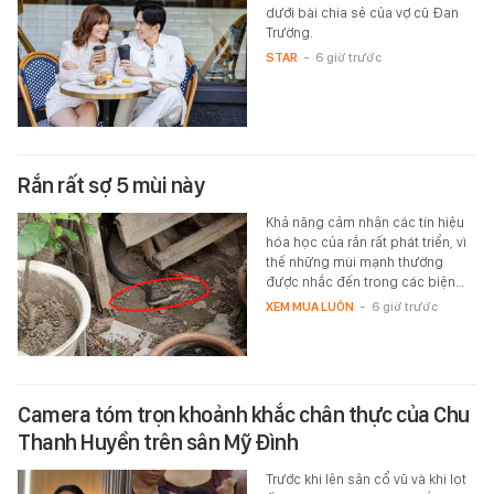
dưới bài chia sẻ của vợ cũ Đan
Trường.
STAR
-
6 giờ trước
Rắn rất sợ 5 mùi này
Khả năng cảm nhận các tín hiệu
hóa học của rắn rất phát triển, vì
thế những mùi mạnh thường
được nhắc đến trong các biện…
XEM MUA LUÔN
-
6 giờ trước
Camera tóm trọn khoảnh khắc chân thực của Chu
Thanh Huyền trên sân Mỹ Đình
Trước khi lên sân cổ vũ và khi lọt