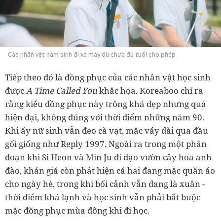
Các nhân vật nam sinh đi xe máy dù chưa đủ tuổi cho phép
Tiếp theo đó là đồng phục của các nhân vật học sinh
được
A Time Called You
khắc họa. Koreaboo chỉ ra
rằng kiểu đồng phục này trông khá đẹp nhưng quá
hiện đại, không đúng với thời điểm những năm 90.
Khi ấy nữ sinh vẫn đeo cà vạt, mặc váy dài qua đầu
gối giống như Reply 1997. Ngoài ra trong một phân
đoạn khi Si Heon và Min Ju đi dạo vườn cây hoa anh
đào, khán giả còn phát hiện cả hai đang mặc quần áo
cho ngày hè, trong khi bối cảnh vẫn đang là xuân -
thời điểm khá lạnh và học sinh vẫn phải bắt buộc
mặc đồng phục mùa đông khi đi học.