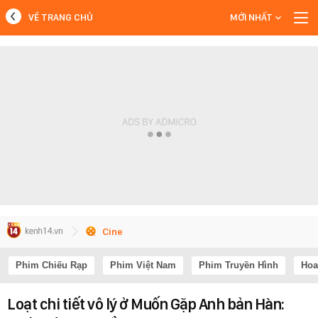
VỀ TRANG CHỦ
MỚI NHẤT
MỚI NHẤT
Xem thêm
Cine
Phim Chiếu Rạp
Phim Việt Nam
Phim Truyền Hình
Hoa
Loạt chi tiết vô lý ở Muốn Gặp Anh bản Hàn: