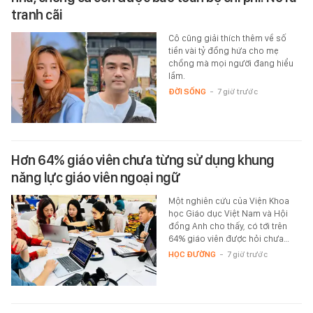
tranh cãi
Cô cũng giải thích thêm về số
tiền vài tỷ đồng hứa cho mẹ
chồng mà mọi người đang hiểu
lầm.
ĐỜI SỐNG
-
7 giờ trước
Hơn 64% giáo viên chưa từng sử dụng khung
năng lực giáo viên ngoại ngữ
Một nghiên cứu của Viện Khoa
học Giáo dục Việt Nam và Hội
đồng Anh cho thấy, có tới trên
64% giáo viên được hỏi chưa…
HỌC ĐƯỜNG
-
7 giờ trước