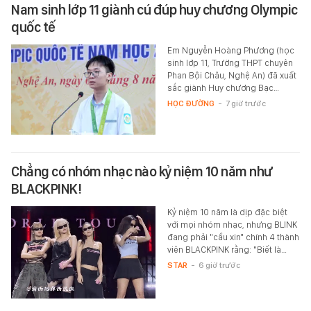
Nam sinh lớp 11 giành cú đúp huy chương Olympic
quốc tế
Em Nguyễn Hoàng Phương (học
sinh lớp 11, Trường THPT chuyên
Phan Bội Châu, Nghệ An) đã xuất
sắc giành Huy chương Bạc…
HỌC ĐƯỜNG
-
7 giờ trước
Chẳng có nhóm nhạc nào kỷ niệm 10 năm như
BLACKPINK!
Kỷ niệm 10 năm là dịp đặc biệt
với mọi nhóm nhạc, nhưng BLINK
đang phải "cầu xin" chính 4 thành
viên BLACKPINK rằng: "Biết là…
STAR
-
6 giờ trước