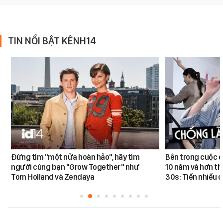
TIN NỔI BẬT KÊNH14
Đừng tìm "một nửa hoàn hảo", hãy tìm
Bên trong cuộc đ
người cùng bạn "Grow Together" như
10 năm và hơn th
Tom Holland và Zendaya
30s: Tiền nhiều c