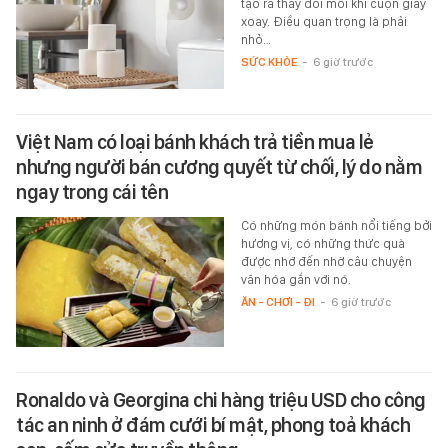
tạo ra thay đổi mỗi khi cuộn giấy
xoay. Điều quan trọng là phải
nhỏ…
SỨC KHỎE
-
6 giờ trước
Việt Nam có loại bánh khách trả tiền mua lẻ
nhưng người bán cương quyết từ chối, lý do nằm
ngay trong cái tên
Có những món bánh nổi tiếng bởi
hương vị, có những thức quà
được nhớ đến nhờ câu chuyện
văn hóa gắn với nó.
ĂN - CHƠI - ĐI
-
6 giờ trước
Ronaldo và Georgina chi hàng triệu USD cho công
tác an ninh ở đám cưới bí mật, phong toả khách