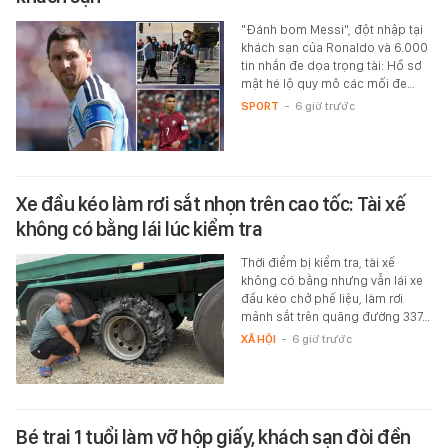
"Đánh bom Messi", đột nhập tại
khách sạn của Ronaldo và 6.000
tin nhắn đe dọa trọng tài: Hồ sơ
mật hé lộ quy mô các mối đe…
SPORT
-
6 giờ trước
Xe đầu kéo làm rơi sắt nhọn trên cao tốc: Tài xế
không có bằng lái lúc kiểm tra
Thời điểm bị kiểm tra, tài xế
không có bằng nhưng vẫn lái xe
đầu kéo chở phế liệu, làm rơi
mảnh sắt trên quãng đường 337…
XÃ HỘI
-
6 giờ trước
Bé trai 1 tuổi làm vỡ hộp giấy, khách sạn đòi đền