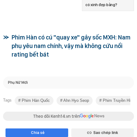
có xinh đẹp bằng?
Phim Hàn có cú "quay xe" gây sốc MXH: Nam
phụ yêu nam chính, vậy mà không cứu nổi
rating bết bát
Phụ Nữ Mới
Tags
Phim Hàn Quốc
Ahn Hyo Seop
Phim Truyền Hình
Theo dõi Kenh14.vn trên
Chia sẻ
Sao chép link