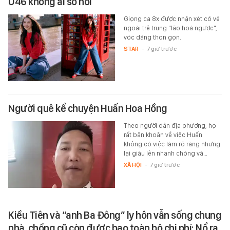
U46 không ai so nổi
Giọng ca 8x được nhận xét có vẻ
ngoài trẻ trung "lão hoá ngược",
vóc dáng thon gọn.
STAR
-
7 giờ trước
Người quê kể chuyện Huấn Hoa Hồng
Theo người dân địa phương, họ
rất băn khoăn về việc Huấn
không có việc làm rõ ràng nhưng
lại giàu lên nhanh chóng và…
XÃ HỘI
-
7 giờ trước
Kiều Tiên và “anh Ba Đông” ly hôn vẫn sống chung
nhà, chồng cũ còn được bao toàn bộ chi phí: Nổ ra