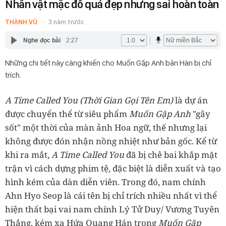
Nhân vật mặc đồ quá đẹp nhưng sai hoàn toàn
THÀNH VŨ
3 năm trước
Nghe đọc bài
2:27
Những chi tiết này càng khiến cho Muốn Gặp Anh bản Hàn bị chỉ
trích.
A Time Called You (Thời Gian Gọi Tên Em)
là dự án
được chuyển thể từ siêu phẩm
Muốn Gặp Anh
"gây
sốt" một thời của màn ảnh Hoa ngữ, thế nhưng lại
không được đón nhận nồng nhiệt như bản gốc. Kể từ
khi ra mắt,
A Time Called You
đã bị chê bai khắp mặt
trận vì cách dựng phim tệ, đặc biệt là diễn xuất và tạo
hình kém của dàn diễn viên. Trong đó, nam chính
Ahn Hyo Seop là cái tên bị chỉ trích nhiều nhất vì thể
hiện thất bại vai nam chính Lý Tử Duy/ Vương Tuyên
Thắng, kém xa Hứa Quang Hán trong
Muốn Gặp