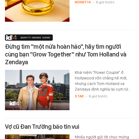
MONEY.14
-
6 giờ trước
Đừng tìm "một nửa hoàn hảo", hãy tìm người
cùng bạn "Grow Together" như Tom Holland và
Zendaya
Khái niệm "Power Couple" ở
Hollywood vốn chẳng hề mới,
nhưng cách Tom Holland và
Zendaya định nghĩa lại cụm từ…
STAR
-
6 giờ trước
Vợ cũ Đan Trường báo tin vui
Nhiều người gửi lời chúc mừng