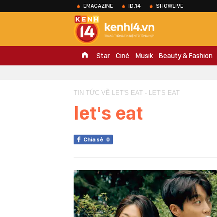
EMAGAZINE
ID.14
SHOWLIVE
Star
Ciné
Musik
Beauty & Fashion
TIN TỨC VỀ LET'S EAT - LET'S EAT
let's eat
Chia sẻ
0