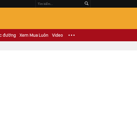
c đường
Xem Mua Luôn
Video