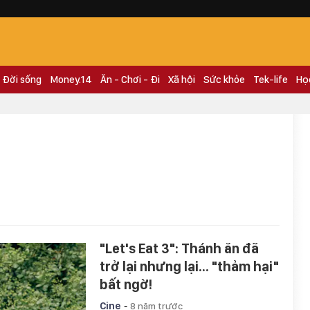
Đời sống
Money.14
Ăn - Chơi - Đi
Xã hội
Sức khỏe
Tek-life
Họ
"Let's Eat 3": Thánh ăn đã
trở lại nhưng lại... "thảm hại"
bất ngờ!
-
Cine
8 năm trước