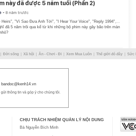
m này đã được 5 năm tuổi (Phần 2)
-
e
8 năm trước
 Heirs", "Vì Sao Đưa Anh Tới", "I Hear Your Voice", "Reply 1994",...
ghĩ đã 5 năm trôi qua kể từ khi những bộ phim này gây bão trên màn
 nhỏ?
Đời sống
Xã hội
Ăn - Chơi - Đi
Xem Mua Luôn
Thế giới đó đây
Sức 
bandoc@kenh14.vn
ửi thông tin và góp ý cho chúng tôi.
CHỊU TRÁCH NHIỆM QUẢN LÝ NỘI DUNG
Bà Nguyễn Bích Minh