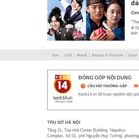
đá
Cin
"The
ai n
ảnh
Star
Ciné
Musik
Beauty & Fashion
Sport
ĐÓNG GÓP NỘI DUNG
CÂU HỎI THƯỜNG GẶP
Kenh14.vn rất hoan nghênh độc giả g
TRỤ SỞ HÀ NỘI
Tầng 21, Tòa nhà Center Building, Hapulico
Complex, Số 01, phố Nguyễn Huy Tưởng, phường