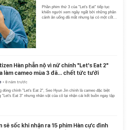
Phần phim thứ 3 của "Let's Eat" tiếp tục
khiến người xem ngây ngất bởi những phân
cảnh ăn uống đã mắt nhưng lại có một cốt…
tizen Hàn phẫn nộ vì nữ chính "Let's Eat 2"
a làm cameo mùa 3 đã... chết tức tưởi
-
e
8 năm trước
 đóng chính "Let's Eat 2", Seo Hyun Jin chính là cameo đặc biệt
g "Let's Eat 3" nhưng nhân vật của cô lại nhận cái kết buồn ngay tập
n sẽ sốc khi nhận ra 15 phim Hàn cực đình