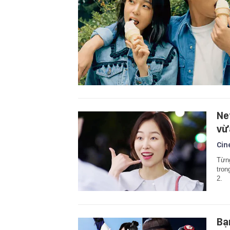
Ne
vừ
Cin
Từng
tron
2.
Bạ