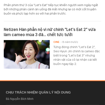
Phần phim thứ 3 của "Let's Eat" tiếp tục khiến người xem ngây ngất
bởi những phân cảnh ăn uống đã mắt nhưng lại có một cốt truyện
buồn và phức tạp hơn so với hai phần trước.
Netizen Hàn phẫn nộ vì nữ chính "Let's Eat 2" vừa
làm cameo mùa 3 đã... chết tức tưởi
CINE
- 8 năm trước
Từng đóng chính "Let's Eat 2",
Seo Hyun Jin chính là cameo đặc
biệt trong "Let's Eat 3" nhưng
nhân vật của cô lại nhận cái kết
buồn ngay tập 2.
CHỊU TRÁCH NHIỆM QUẢN LÝ NỘI DUNG
Bà Nguyễn Bích Minh