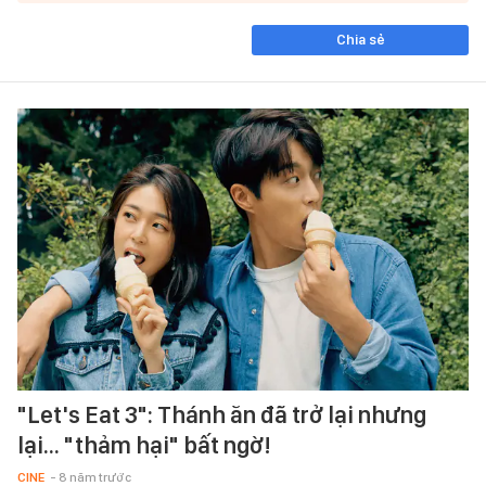
Chia sẻ
"Let's Eat 3": Thánh ăn đã trở lại nhưng
lại... "thảm hại" bất ngờ!
CINE
- 8 năm trước