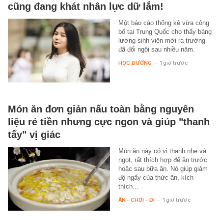
cũng đang khát nhân lực dữ lắm!
Một báo cáo thống kê vừa công
bố tại Trung Quốc cho thấy bảng
lương sinh viên mới ra trường
đã đổi ngôi sau nhiều năm.
HỌC ĐƯỜNG
-
1 giờ trước
Món ăn đơn giản nấu toàn bằng nguyên
liệu rẻ tiền nhưng cực ngon và giúp "thanh
tẩy" vị giác
Món ăn này có vị thanh nhẹ và
ngọt, rất thích hợp để ăn trước
hoặc sau bữa ăn. Nó giúp giảm
độ ngấy của thức ăn, kích
thích…
ĂN - CHƠI - ĐI
-
1 giờ trước