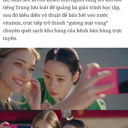
tiếng Trung lưu loát để quảng bá giáo trình học tập,
sau đó biểu diễn võ thuật để bán hết veo nước
vitamin, trực tiếp trở thành “gương mặt vàng”
chuyên quét sạch kho hàng của kênh bán hàng trực
tuyến.