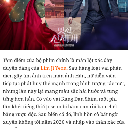
Tâm điểm của bộ phim chính là màn lột xác đầy
duyên dáng của
Lim Ji Yeon.
Sau hàng loạt vai phản
diện gây ám ảnh trên màn ảnh Hàn, nữ diễn viên
tiếp tục phát huy thế mạnh trong hình tượng “ác nữ”,
nhưng lần này lại mang màu sắc hài hước và tưng
tửng hơn hẳn. Cô vào vai Kang Dan Shim, một phi
tần khét tiếng thời Joseon bị hàm oan rồi ban chết
bằng rượu độc. Sau biến cố đó, linh hồn cô bất ngờ
xuyên không tới năm 2026 và nhập vào thân xác của