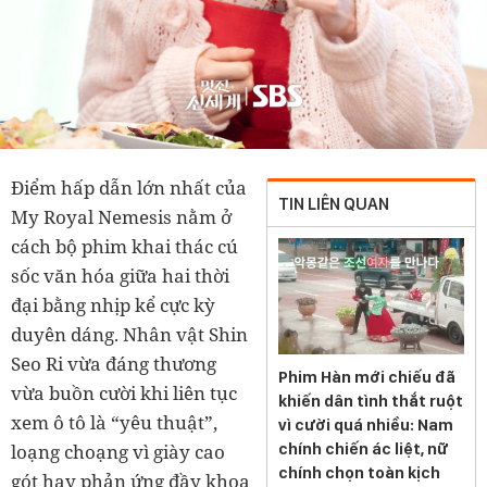
Điểm hấp dẫn lớn nhất của
TIN LIÊN QUAN
My Royal Nemesis nằm ở
cách bộ phim khai thác cú
sốc văn hóa giữa hai thời
đại bằng nhịp kể cực kỳ
duyên dáng. Nhân vật Shin
Seo Ri vừa đáng thương
Phim Hàn mới chiếu đã
vừa buồn cười khi liên tục
khiến dân tình thắt ruột
xem ô tô là “yêu thuật”,
vì cười quá nhiều: Nam
chính chiến ác liệt, nữ
loạng choạng vì giày cao
chính chọn toàn kịch
gót hay phản ứng đầy khoa