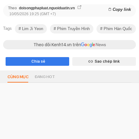
Theo
doisongphapluat.nguoiduatin.vn
Copy link
10/05/2026 19:25 (GMT +7)
Tags
Lim Ji Yeon
Phim Truyền Hình
Phim Hàn Quốc
Theo dõi Kenh14.vn trên
Chia sẻ
Sao chép link
CÙNG MỤC
ĐANG HOT