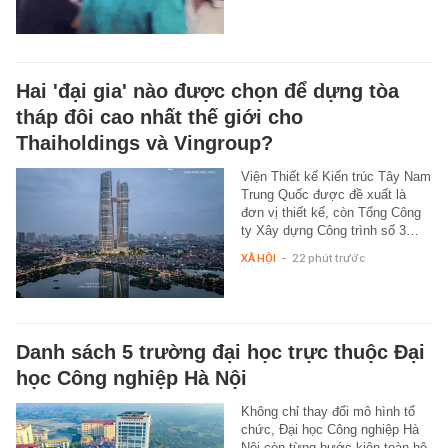
Hai 'đại gia' nào được chọn để dựng tòa
tháp đôi cao nhất thế giới cho
Thaiholdings và Vingroup?
Viện Thiết kế Kiến trúc Tây Nam
Trung Quốc được đề xuất là
đơn vị thiết kế, còn Tổng Công
ty Xây dựng Công trình số 3…
XÃ HỘI
-
22 phút trước
Danh sách 5 trường đại học trực thuộc Đại
học Công nghiệp Hà Nội
Không chỉ thay đổi mô hình tổ
chức, Đại học Công nghiệp Hà
Nội còn từng bước kiện toàn hệ