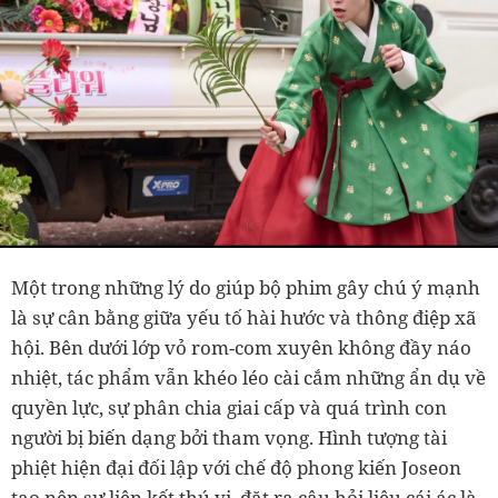
Một trong những lý do giúp bộ phim gây chú ý mạnh
là sự cân bằng giữa yếu tố hài hước và thông điệp xã
hội. Bên dưới lớp vỏ rom-com xuyên không đầy náo
nhiệt, tác phẩm vẫn khéo léo cài cắm những ẩn dụ về
quyền lực, sự phân chia giai cấp và quá trình con
người bị biến dạng bởi tham vọng. Hình tượng tài
phiệt hiện đại đối lập với chế độ phong kiến Joseon
tạo nên sự liên kết thú vị, đặt ra câu hỏi liệu cái ác là