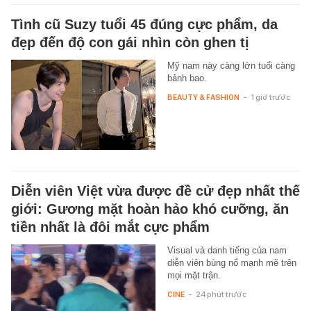
Tình cũ Suzy tuổi 45 đúng cực phẩm, da
đẹp đến độ con gái nhìn còn ghen tị
Mỹ nam này càng lớn tuổi càng
bảnh bao.
BEAUTY & FASHION
-
1 giờ trước
Diễn viên Việt vừa được đề cử đẹp nhất thế
giới: Gương mặt hoàn hảo khó cưỡng, ăn
tiền nhất là đôi mắt cực phẩm
Visual và danh tiếng của nam
diễn viên bùng nổ mạnh mẽ trên
mọi mặt trận.
CINE
-
24 phút trước