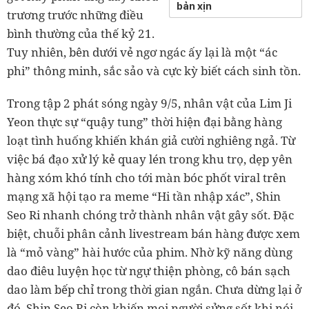
bản xịn
trương trước những điều
bình thường của thế kỷ 21.
Tuy nhiên, bên dưới vẻ ngơ ngác ấy lại là một “ác
phi” thông minh, sắc sảo và cực kỳ biết cách sinh tồn.
Trong tập 2 phát sóng ngày 9/5, nhân vật của Lim Ji
Yeon thực sự “quậy tung” thời hiện đại bằng hàng
loạt tình huống khiến khán giả cười nghiêng ngả. Từ
việc bá đạo xử lý kẻ quay lén trong khu trọ, dẹp yên
hàng xóm khó tính cho tới màn bóc phốt viral trên
mạng xã hội tạo ra meme “Hi tần nhập xác”, Shin
Seo Ri nhanh chóng trở thành nhân vật gây sốt. Đặc
biệt, chuỗi phân cảnh livestream bán hàng được xem
là “mỏ vàng” hài hước của phim. Nhờ kỹ năng dùng
dao điêu luyện học từ ngự thiện phòng, cô bán sạch
dao làm bếp chỉ trong thời gian ngắn. Chưa dừng lại ở
đó, Shin Seo Ri còn khiến mọi người sửng sốt khi nói