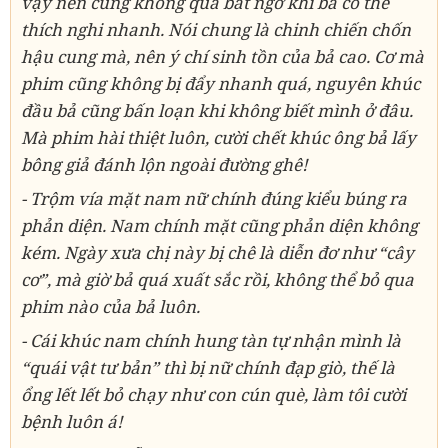
vậy nên cũng không quá bất ngờ khi bả có thể
thích nghi nhanh. Nói chung là chinh chiến chốn
hậu cung mà, nên ý chí sinh tồn của bả cao. Cơ mà
phim cũng không bị đẩy nhanh quá, nguyên khúc
đầu bả cũng bấn loạn khi không biết mình ở đâu.
Mà phim hài thiệt luôn, cười chết khúc ông bả lấy
bông giả đánh lộn ngoài đường ghê!
- Trộm vía mặt nam nữ chính đúng kiểu búng ra
phản diện. Nam chính mặt cũng phản diện không
kém. Ngày xưa chị này bị chê là diễn đơ như “cây
cơ”, mà giờ bả quá xuất sắc rồi, không thể bỏ qua
phim nào của bả luôn.
- Cái khúc nam chính hung tàn tự nhận mình là
“quái vật tư bản” thì bị nữ chính đạp giò, thế là
ổng lết lết bỏ chạy như con cún què, làm tôi cười
bệnh luôn á!