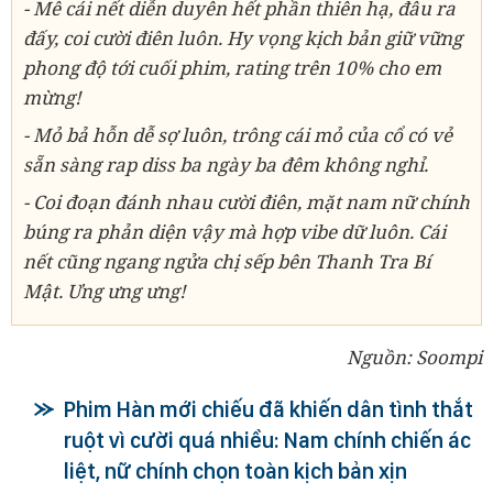
- Mê cái nết diễn duyên hết phần thiên hạ, đâu ra
đấy, coi cười điên luôn. Hy vọng kịch bản giữ vững
phong độ tới cuối phim, rating trên 10% cho em
mừng!
- Mỏ bả hỗn dễ sợ luôn, trông cái mỏ của cổ có vẻ
sẵn sàng rap diss ba ngày ba đêm không nghỉ.
- Coi đoạn đánh nhau cười điên, mặt nam nữ chính
búng ra phản diện vậy mà hợp vibe dữ luôn. Cái
nết cũng ngang ngửa chị sếp bên Thanh Tra Bí
Mật. Ưng ưng ưng!
Nguồn: Soompi
Phim Hàn mới chiếu đã khiến dân tình thắt
ruột vì cười quá nhiều: Nam chính chiến ác
liệt, nữ chính chọn toàn kịch bản xịn