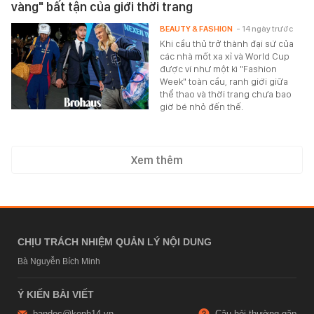
vàng" bất tận của giới thời trang
BEAUTY & FASHION
- 14 ngày trước
Khi cầu thủ trở thành đại sứ của
các nhà mốt xa xỉ và World Cup
được ví như một kì "Fashion
Week" toàn cầu, ranh giới giữa
thể thao và thời trang chưa bao
giờ bé nhỏ đến thế.
Xem thêm
CHỊU TRÁCH NHIỆM QUẢN LÝ NỘI DUNG
Bà Nguyễn Bích Minh
Ý KIẾN BÀI VIẾT
bandoc@kenh14.vn
Câu hỏi thường gặp