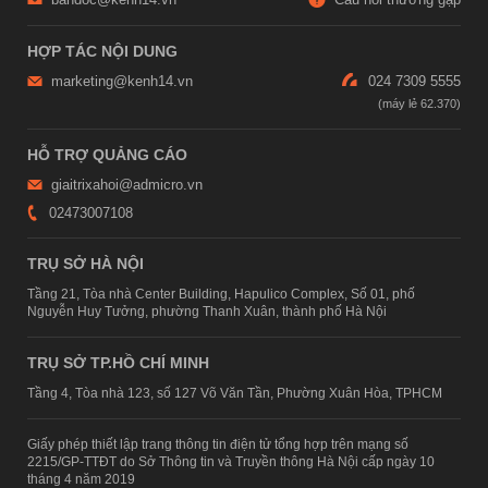
HỢP TÁC NỘI DUNG
marketing@kenh14.vn
024 7309 5555
HỖ TRỢ QUẢNG CÁO
giaitrixahoi@admicro.vn
02473007108
TRỤ SỞ HÀ NỘI
Tầng 21, Tòa nhà Center Building, Hapulico Complex, Số 01, phố
Nguyễn Huy Tưởng, phường Thanh Xuân, thành phố Hà Nội
TRỤ SỞ TP.HỒ CHÍ MINH
Tầng 4, Tòa nhà 123, số 127 Võ Văn Tần, Phường Xuân Hòa, TPHCM
Giấy phép thiết lập trang thông tin điện tử tổng hợp trên mạng số
2215/GP-TTĐT do Sở Thông tin và Truyền thông Hà Nội cấp ngày 10
tháng 4 năm 2019