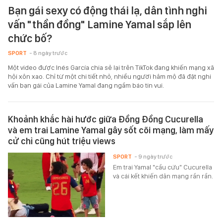
Bạn gái sexy có động thái lạ, dân tình nghi
vấn "thần đồng" Lamine Yamal sắp lên
chức bố?
SPORT
- 8 ngày trước
Một video được Inés García chia sẻ lại trên TikTok đang khiến mạng xã
hội xôn xao. Chỉ từ một chi tiết nhỏ, nhiều người hâm mộ đã đặt nghi
vấn bạn gái của Lamine Yamal đang ngầm báo tin vui.
Khoảnh khắc hài hước giữa Đồng Đồng Cucurella
và em trai Lamine Yamal gây sốt cõi mạng, làm mấy
cử chỉ cũng hút triệu views
SPORT
- 9 ngày trước
Em trai Yamal "cầu cứu" Cucurella
và cái kết khiến dân mạng rần rần.