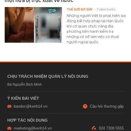
một nửa bị trục xuất về nước
THẾ GIỚI ĐÓ ĐÂY
- 7 năm trước
Những người Việt bị phát hiện lao
động bất hợp pháp tại Hàn Quốc
khi cơ quan chức năng địa
phương tiến hành kiểm tra
những cơ sở làm việc có thuê
người ngoại quốc.
CHỊU TRÁCH NHIỆM QUẢN LÝ NỘI DUNG
Bà Nguyễn Bích Minh
Ý KIẾN BÀI VIẾT
bandoc@kenh14.vn
Câu hỏi thường gặp
HỢP TÁC NỘI DUNG
marketing@kenh14.vn
024 7309 5555