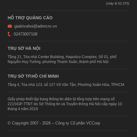
HỖ TRỢ QUẢNG CÁO
giaitrixahoi@admicro.vn
02473007108
TRỤ SỞ HÀ NỘI
Tầng 21, Tòa nhà Center Building, Hapulico Complex, Số 01, phố
Nguyễn Huy Tưởng, phường Thanh Xuân, thành phố Hà Nội
TRỤ SỞ TP.HỒ CHÍ MINH
Tầng 4, Tòa nhà 123, số 127 Võ Văn Tần, Phường Xuân Hòa, TPHCM
Giấy phép thiết lập trang thông tin điện tử tổng hợp trên mạng số
2215/GP-TTĐT do Sở Thông tin và Truyền thông Hà Nội cấp ngày 10
tháng 4 năm 2019
© Copyright 2007 - 2026 – Công ty Cổ phần VCCorp