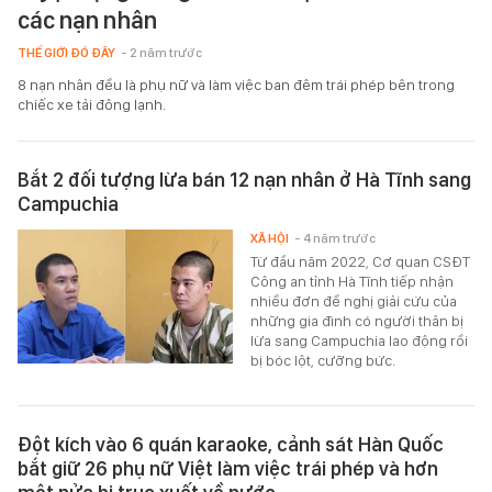
các nạn nhân
THẾ GIỚI ĐÓ ĐÂY
- 2 năm trước
8 nạn nhân đều là phụ nữ và làm việc ban đêm trái phép bên trong
chiếc xe tải đông lạnh.
Bắt 2 đối tượng lừa bán 12 nạn nhân ở Hà Tĩnh sang
Campuchia
XÃ HỘI
- 4 năm trước
Từ đầu năm 2022, Cơ quan CSĐT
Công an tỉnh Hà Tĩnh tiếp nhận
nhiều đơn đề nghị giải cứu của
những gia đình có người thân bị
lừa sang Campuchia lao động rồi
bị bóc lột, cưỡng bức.
Đột kích vào 6 quán karaoke, cảnh sát Hàn Quốc
bắt giữ 26 phụ nữ Việt làm việc trái phép và hơn