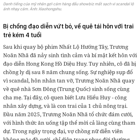
Danh tiếng của mỹ nhân gợi cảm hàng đầu showbiz mất sạch vì scandal lộ
ảnh nhạy cảm. Ảnh: Xiaohongshu.
Bị chồng đạo diễn vứt bỏ, về quê tái hôn với trai
trẻ kém 4 tuổi
Sau khi quay bộ phim Nhất Lộ Hướng Tây, Trương
Noãn Nhã đã nảy sinh tình cảm và bí mật kết hôn với
đạo diễn Hong Kong Hồ Diệu Huy. Tuy nhiên, cô đã bị
chồng ly dị sau 8 năm chung sống. Sự nghiệp sụp đổ
vì scandal, hôn nhân tan vỡ, Trương Noãn Nhã quay
về quê nhà Sơn Đông (Trung Quốc) sinh sống cùng
cha mẹ. Tại đây, cô quen biết Lưu Hiểu Huy - công
nhân xây dựng, và là con trai của 1 chủ nông trại.
Đầu năm 2025, Trương Noãn Nhã tổ chức đám cưới,
với hình thức ăn uống tập thể mời cả làng cùng tham
dự. Trong ngày trọng đại, vợ chồng nữ diễn viên
không mặc đồ cưới, chỉ diện trang phục đời thường