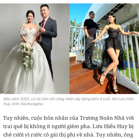
Đầu năm 2025, cô tái hôn với công nhân xây dựng kém 4 tuổi, tên Lưu Hiểu
Huy. Ảnh: Xiaohongshu.
Tuy nhiên, cuộc hôn nhân của Trương Noãn Nhã với
trai quê bị không ít người gièm pha. Lưu Hiểu Huy bị
chê cười vì rước cô gái thị phi về nhà. Tuy nhiên, ông