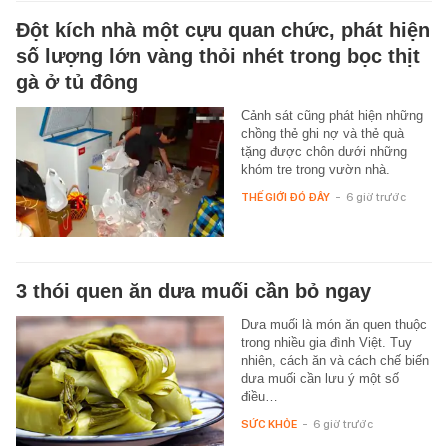
Đột kích nhà một cựu quan chức, phát hiện
số lượng lớn vàng thỏi nhét trong bọc thịt
gà ở tủ đông
Cảnh sát cũng phát hiện những
chồng thẻ ghi nợ và thẻ quà
tặng được chôn dưới những
khóm tre trong vườn nhà.
THẾ GIỚI ĐÓ ĐÂY
-
6 giờ trước
3 thói quen ăn dưa muối cần bỏ ngay
Dưa muối là món ăn quen thuộc
trong nhiều gia đình Việt. Tuy
nhiên, cách ăn và cách chế biến
dưa muối cần lưu ý một số
điều…
SỨC KHỎE
-
6 giờ trước