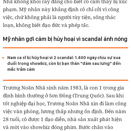
Nhã không khỏi cay đắng cho biết cô cảm thấy bị xúc
phạm. Mỹ nhân này khẳng định cô chỉ cởi vì công
việc, chứ không phải là người tùy tiện, sống thác
loạn, không biết đạo đức và phép tắc.
Mỹ nhân gợi cảm bị hủy hoại vì scandal ảnh nóng
Nam ca sĩ bị hủy hoại vì 2 scandal: 1.400 ngày chịu sự xua
đuổi trong showbiz, còn bị bạn thân "đâm sau lưng" đến
mắc trầm cảm
Trương Noãn Nhã sinh năm 1983, là con 1 trong gia
đình bình thường ở Sơn Đông (Trung Quốc). Sau khi
tốt nghiệp đại học, Trương Noãn Nhã xin đi làm công
việc văn phòng, lương thấp nhưng ổn định. Đến năm
28 tuổi, cô được 1 đạo diễn, nhà sản xuất phát hiện
và mời vào showbiz đóng phim. Bước chân vào