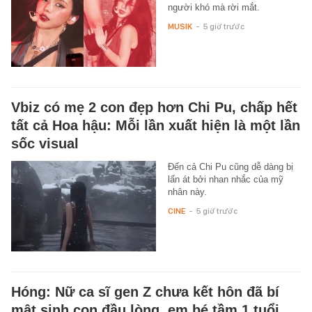
người khó mà rời mắt.
MUSIK
-
5 giờ trước
Vbiz có mẹ 2 con đẹp hơn Chi Pu, chấp hết
tất cả Hoa hậu: Mỗi lần xuất hiện là một lần
sốc visual
Đến cả Chi Pu cũng dễ dàng bị
lấn át bởi nhan nhắc của mỹ
nhân này.
CINE
-
5 giờ trước
Hóng: Nữ ca sĩ gen Z chưa kết hôn đã bí
mật sinh con đầu lòng, em bé tầm 1 tuổi