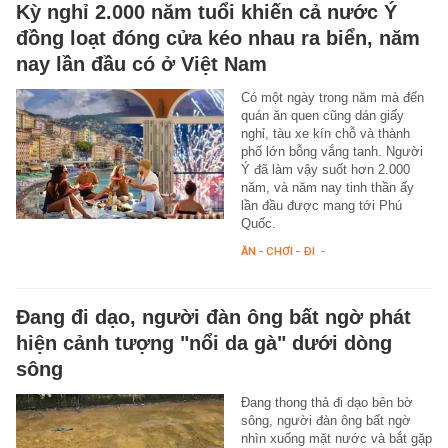
Kỳ nghỉ 2.000 năm tuổi khiến cả nước Ý
đồng loạt đóng cửa kéo nhau ra biển, năm
nay lần đầu có ở Việt Nam
Có một ngày trong năm mà đến
quán ăn quen cũng dán giấy
nghỉ, tàu xe kín chỗ và thành
phố lớn bỗng vắng tanh. Người
Ý đã làm vậy suốt hơn 2.000
năm, và năm nay tinh thần ấy
lần đầu được mang tới Phú
Quốc.
ĂN - CHƠI - ĐI
-
Đang đi dạo, người đàn ông bất ngờ phát
hiện cảnh tượng "nổi da gà" dưới dòng
sông
Đang thong thả đi dạo bên bờ
sông, người đàn ông bất ngờ
nhìn xuống mặt nước và bắt gặp