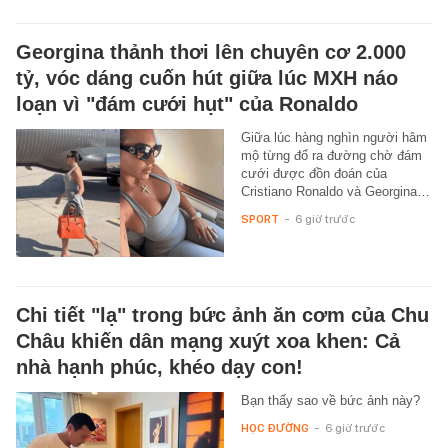
Georgina thảnh thơi lên chuyên cơ 2.000
tỷ, vóc dáng cuốn hút giữa lúc MXH náo
loạn vì "đám cưới hụt" của Ronaldo
Giữa lúc hàng nghìn người hâm
mộ từng đổ ra đường chờ đám
cưới được đồn đoán của
Cristiano Ronaldo và Georgina…
SPORT
-
6 giờ trước
Chi tiết "lạ" trong bức ảnh ăn cơm của Chu
Châu khiến dân mạng xuýt xoa khen: Cả
nhà hạnh phúc, khéo dạy con!
Bạn thấy sao về bức ảnh này?
HỌC ĐƯỜNG
-
6 giờ trước