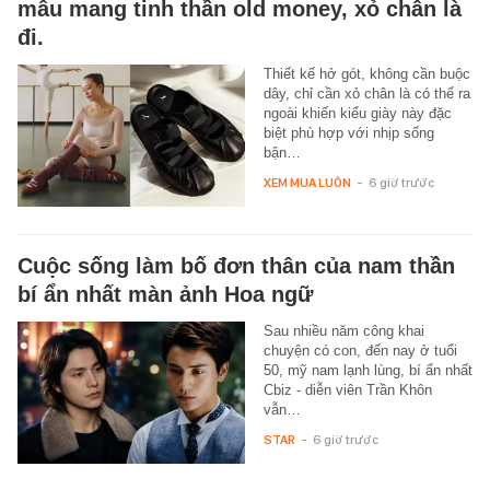
mẫu mang tinh thần old money, xỏ chân là
đi.
Thiết kế hở gót, không cần buộc
dây, chỉ cần xỏ chân là có thể ra
ngoài khiến kiểu giày này đặc
biệt phù hợp với nhịp sống
bận…
XEM MUA LUÔN
-
6 giờ trước
Cuộc sống làm bố đơn thân của nam thần
bí ẩn nhất màn ảnh Hoa ngữ
Sau nhiều năm công khai
chuyện có con, đến nay ở tuổi
50, mỹ nam lạnh lùng, bí ẩn nhất
Cbiz - diễn viên Trần Khôn
vẫn…
STAR
-
6 giờ trước