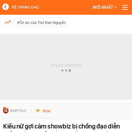
MỚI NHẤT
VỀ TRANG CHỦ
MỚI NHẤT
#Ồn ào của Thư Đan Nguyễn
Xem thêm
Star
Kiều nữ gợi cảm showbiz bị chồng đạo diễn