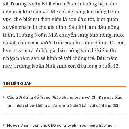
xã Trương Noãn Nhã cho biết anh không bận tâm
đến quá khứ của vợ. Mẹ chồng cũng lên tiếng bênh
vực, cho biết nữ diễn viên là con dâu tốt, biết quán
xuyến chăm lo cho gia đình. Sau khi làm dâu nông
thôn, Trương Noãn Nhã chuyển sang làm nông, nuôi
gà vịt, chăm sóc vườn trái cây phụ nhà chồng. Cô còn
livestream cảnh bắt gà, bán nông sản để kiếm thu
nhập nhằm san sẻ kinh tế với chồng trẻ. Đầu năm
nay, Trương Noãn Nhã sinh con đầu lòng ở tuổi 42.
TIN LIÊN QUAN
Cầu trời đừng để Trang Pháp chung team với Chị Đẹp này: Xấu
tính nhất show không ai ưa, giở trò chơi bẩn với cả đồng đội
Ngọc nữ sinh con cho CEO công ty phim vỡ mộng hào môn: