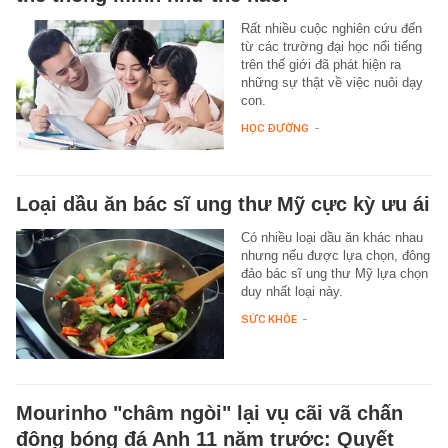
Rất nhiều cuộc nghiên cứu đến
từ các trường đại học nổi tiếng
trên thế giới đã phát hiện ra
những sự thật về việc nuôi dạy
con.
HỌC ĐƯỜNG
-
Loại dầu ăn bác sĩ ung thư Mỹ cực kỳ ưu ái
Có nhiều loại dầu ăn khác nhau
nhưng nếu được lựa chọn, đông
đảo bác sĩ ung thư Mỹ lựa chọn
duy nhất loại này.
SỨC KHỎE
-
Mourinho "châm ngòi" lại vụ cãi vã chấn
động bóng đá Anh 11 năm trước: Quyết