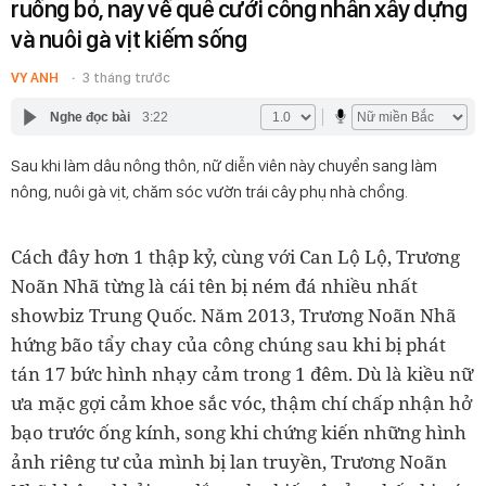
ruồng bỏ, nay về quê cưới công nhân xây dựng
và nuôi gà vịt kiếm sống
VY ANH
3 tháng trước
Nghe đọc bài
3:22
Sau khi làm dâu nông thôn, nữ diễn viên này chuyển sang làm
nông, nuôi gà vịt, chăm sóc vườn trái cây phụ nhà chồng.
Cách đây hơn 1 thập kỷ, cùng với Can Lộ Lộ, Trương
Noãn Nhã từng là cái tên bị ném đá nhiều nhất
showbiz Trung Quốc. Năm 2013, Trương Noãn Nhã
hứng bão tẩy chay của công chúng sau khi bị phát
tán 17 bức hình nhạy cảm trong 1 đêm. Dù là kiều nữ
ưa mặc gợi cảm khoe sắc vóc, thậm chí chấp nhận hở
bạo trước ống kính, song khi chứng kiến những hình
ảnh riêng tư của mình bị lan truyền, Trương Noãn