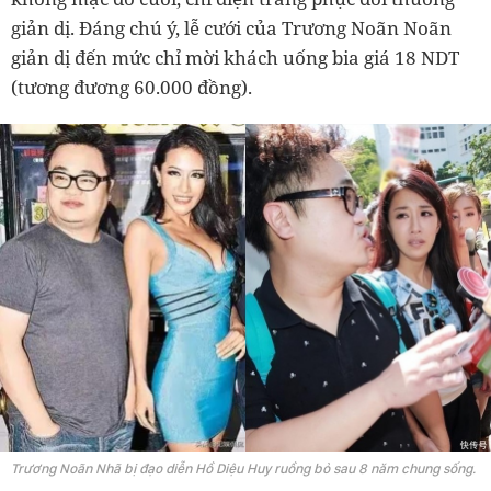
giản dị. Đáng chú ý, lễ cưới của Trương Noãn Noãn
giản dị đến mức chỉ mời khách uống bia giá 18 NDT
(tương đương 60.000 đồng).
Trương Noãn Nhã bị đạo diễn Hồ Diệu Huy ruồng bỏ sau 8 năm chung sống.