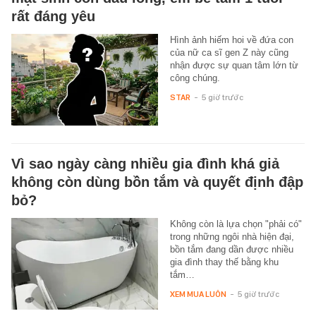
rất đáng yêu
Hình ảnh hiếm hoi về đứa con
của nữ ca sĩ gen Z này cũng
nhận được sự quan tâm lớn từ
công chúng.
STAR
-
5 giờ trước
Vì sao ngày càng nhiều gia đình khá giả
không còn dùng bồn tắm và quyết định đập
bỏ?
Không còn là lựa chọn "phải có"
trong những ngôi nhà hiện đại,
bồn tắm đang dần được nhiều
gia đình thay thế bằng khu
tắm…
XEM MUA LUÔN
-
5 giờ trước