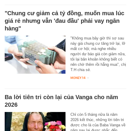
"Chung cư giảm cả tỷ đồng, muốn mua lúc
giá rẻ nhưng vẫn 'đau đầu' phải vay ngân
hàng"
"Không mua bây giờ thì sợ sau
này giá chung cư tăng trở lại, lỡ
mất cơ hội; mà nghe nhiều
người dự báo giá còn giảm nữa,
tôi lại băn khoăn không biết có
nên chờ thêm rồi hẵng mua", chị
T.H chia sẻ.
MONEY.14
-
Ba lời tiên tri còn lại của Vanga cho năm
2026
Chỉ còn 5 tháng nữa là năm
2026 kết thúc, những lời tiên tri
được cho là của Baba Vanga về
năm nay lại được nhắc đến.