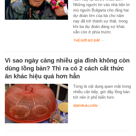
Những người tin vào nhà tiên tri
mù người Bulgaria cho rằng hai
dự đoán lớn của bà cho năm
nay đã trở thành sự thật, trong
khi ba dự đoán đáng sợ khác
vẫn còn ở phía trước.
THẾ GIỚI ĐÓ ĐÂY
-
Vì sao ngày càng nhiều gia đình không còn
dùng lồng bàn? Thì ra có 2 cách cất thức
ăn khác hiệu quả hơn hẳn
Từng là vật dụng quen mặt trong
nhiều căn bếp, giờ đây lồng bàn
trở nên ít phổ biến hơn.
XEM MUA LUÔN
-