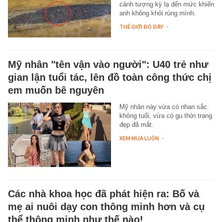
cảnh tượng kỳ lạ đến mức khiến
anh không khỏi rùng mình.
THẾ GIỚI ĐÓ ĐÂY
-
Mỹ nhân "tên vận vào người": U40 trẻ như
gian lận tuổi tác, lên đồ toàn công thức chị
em muốn bê nguyên
Mỹ nhân này vừa có nhan sắc
không tuổi, vừa có gu thời trang
đẹp đã mắt.
XEM MUA LUÔN
-
Các nhà khoa học đã phát hiện ra: Bố và
mẹ ai nuôi dạy con thông minh hơn và cụ
thể thông minh như thế nào!