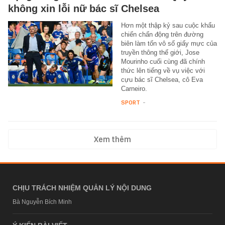
không xin lỗi nữ bác sĩ Chelsea
Hơn một thập kỷ sau cuộc khẩu
chiến chấn động trên đường
biên làm tốn vô số giấy mực của
truyền thông thế giới, Jose
Mourinho cuối cùng đã chính
thức lên tiếng về vụ việc với
cựu bác sĩ Chelsea, cô Eva
Carneiro.
SPORT
-
Xem thêm
CHỊU TRÁCH NHIỆM QUẢN LÝ NỘI DUNG
Bà Nguyễn Bích Minh