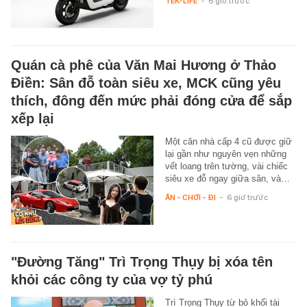
TEK-LIFE
-
6 giờ trước
Quán cà phê của Văn Mai Hương ở Thảo
Điền: Sân đỗ toàn siêu xe, MCK cũng yêu
thích, đông đến mức phải đóng cửa để sắp
xếp lại
Một căn nhà cấp 4 cũ được giữ
lại gần như nguyên vẹn những
vết loang trên tường, vài chiếc
siêu xe đỗ ngay giữa sân, và…
ĂN - CHƠI - ĐI
-
6 giờ trước
"Đường Tăng" Trì Trọng Thụy bị xóa tên
khỏi các công ty của vợ tỷ phú
Trì Trọng Thụy từ bỏ khối tài