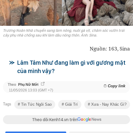
Trương Noãn Nhã chuyển sang làm nông, nuôi gà vịt, chăm sóc vườn trái
cây phụ nhà chồng sau khi làm dâu nông thôn. Ảnh: Sina.
Nguồn: 163, Sina
Lâm Tâm Như đang làm gì với gương mặt
của mình vậy?
Theo
Phụ Nữ Mới
Copy link
11/05/2026 13:03 (GMT +7)
Tags
Tin Tức Ngôi Sao
Giải Trí
Xưa - Nay Khác Gì?
Theo dõi Kenh14.vn trên