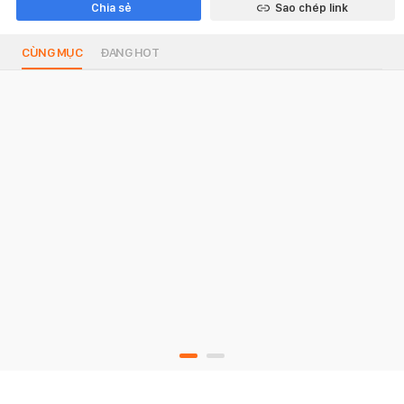
Chia sẻ
Sao chép link
CÙNG MỤC
ĐANG HOT