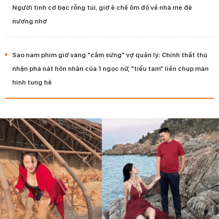
Người tình cờ bạc rỗng túi, giờ ê chề ôm đồ về nhà mẹ đẻ
nương nhờ
Sao nam phim giờ vàng "cắm sừng" vợ quản lý: Chính thất thú
nhận phá nát hôn nhân của 1 ngọc nữ, "tiểu tam" liền chụp màn
hình tung hê