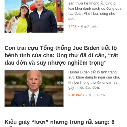
sản thừa kế khổng lồ. Ông bị
loại khỏi danh sách cổ đông của
tập đoàn Phú Hoa, sống nhờ
sự…
STAR
-
6 giờ trước
Con trai cựu Tổng thống Joe Biden tiết lộ
bệnh tình của cha: Ung thư đã di căn, “rất
đau đớn và suy nhược nghiêm trọng”
Hunter Biden tiết lộ tình trạng
sức khỏe đáng lo ngại của cha,
khi bệnh ung thư đã di căn và
gây nhiều đau đớn.
SỨC KHỎE
-
6 giờ trước
Kiểu giày “lười” nhưng trông rất sang: 8