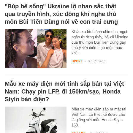
"Búp bê sống" Ukraine lộ nhan sắc thật
qua truyền hình, xúc động khi nghe thủ
môn Bùi Tiến Dũng nói về con trai cưng
Khác xa hình ảnh chỉn chu, ngọt
ngào thường thấy, bà xã Ukraine
của thủ môn Bùi Tiến Dũng gây
chú ý với diện mạo mộc mạc
khi…
SPORT
-
6 giờ trước
Mẫu xe máy điện mới tinh sắp bán tại Việt
Nam: Chạy pin LFP, đi 150km/sạc, Honda
Stylo bản điện?
Mẫu xe máy điện sắp ra mắt tại
Việt Nam có thiết kế được cho
là giống với mẫu Honda Stylo
160.