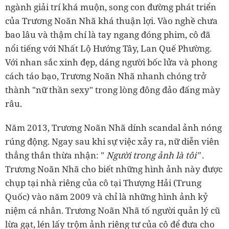
ngành giải trí khá muộn, song con đường phát triển
của Trương Noãn Nhã khá thuận lợi. Vào nghề chưa
bao lâu và thậm chí là tay ngang đóng phim, cô đã
nổi tiếng với
Nhất Lộ Hướng Tây, Lan Quế Phường.
Với nhan sắc xinh đẹp, dáng người bốc lửa và phong
cách táo bạo, Trương Noãn Nhã nhanh chóng trở
thành "nữ thần sexy" trong lòng đông đảo đấng mày
râu.
Năm 2013, Trương Noãn Nhã dính scandal ảnh nóng
rúng động. Ngay sau khi sự việc xảy ra, nữ diễn viên
thẳng thắn thừa nhận: "
Người trong ảnh là tôi"
.
Trương Noãn Nhã cho biết những hình ảnh này được
chụp tại nhà riêng của cô tại Thượng Hải (Trung
Quốc) vào năm 2009 và chỉ là những hình ảnh kỷ
niệm cá nhân. Trương Noãn Nhã tố người quản lý cũ
lừa gạt, lén lấy trộm ảnh riêng tư của cô để đưa cho