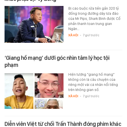
Bị cáo buộc rửa tiền gần 320 tỷ
đồng trong đường dây lừa đảo
của Mr Pips, Shark Bình được Cổ
phần thanh toan trung gian
Ngân…
XÃ HỘI
-
7 giờ trước
‘Giang hồ mạng’ dưới góc nhìn tâm lý học tội
phạm
Hiện tượng "giang hồ mạng"
không còn là câu chuyện của
riêng một vài cá nhân nổi tiếng
trên không gian số.
XÃ HỘI
-
7 giờ trước
Diễn viên Việt từ chối Trấn Thành đóng phim khác