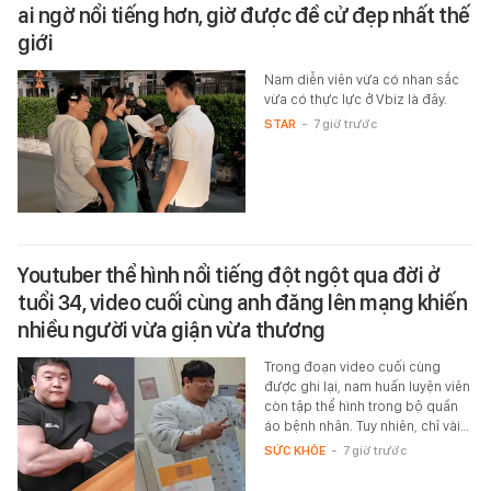
ai ngờ nổi tiếng hơn, giờ được đề cử đẹp nhất thế
giới
Nam diễn viên vừa có nhan sắc
vừa có thực lực ở Vbiz là đây.
STAR
-
7 giờ trước
Youtuber thể hình nổi tiếng đột ngột qua đời ở
tuổi 34, video cuối cùng anh đăng lên mạng khiến
nhiều người vừa giận vừa thương
Trong đoạn video cuối cùng
được ghi lại, nam huấn luyện viên
còn tập thể hình trong bộ quần
áo bệnh nhân. Tuy nhiên, chỉ vài…
SỨC KHỎE
-
7 giờ trước