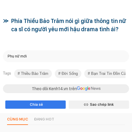
Phía Thiều Bảo Trâm nói gì giữa thông tin nữ
ca sĩ có người yêu mới hậu drama tình ái?
Phụ nữ mới
Tags
Thiều Bảo Trâm
Đời Sống
Bạn Trai Tin Đồn Của T
Theo dõi Kenh14.vn trên
Chia sẻ
Sao chép link
CÙNG MỤC
ĐANG HOT