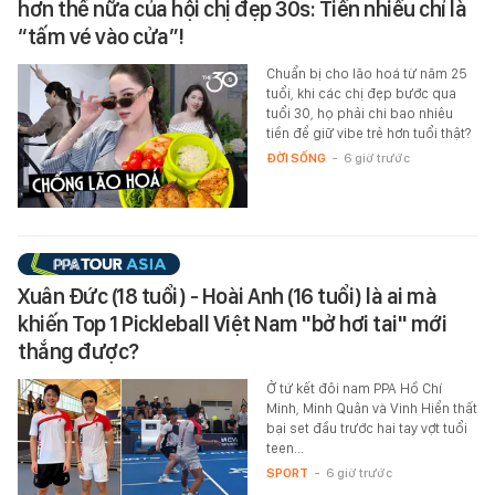
hơn thế nữa của hội chị đẹp 30s: Tiền nhiều chỉ là
“tấm vé vào cửa”!
Chuẩn bị cho lão hoá từ năm 25
tuổi, khi các chị đẹp bước qua
tuổi 30, họ phải chi bao nhiêu
tiền để giữ vibe trẻ hơn tuổi thật?
ĐỜI SỐNG
-
6 giờ trước
Xuân Đức (18 tuổi) - Hoài Anh (16 tuổi) là ai mà
khiến Top 1 Pickleball Việt Nam "bở hơi tai" mới
thắng được?
Ở tứ kết đôi nam PPA Hồ Chí
Minh, Minh Quân và Vinh Hiển thất
bại set đầu trước hai tay vợt tuổi
teen...
SPORT
-
6 giờ trước