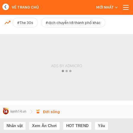
VỀ TRANG CHỦ
MỚI NHẤT
MỚI NHẤT
#The 30s
#dịch chuyển tới thành phố khác
Xem thêm
Đời sống
Nhân vật
Xem Ăn Chơi
HOT TREND
Yêu