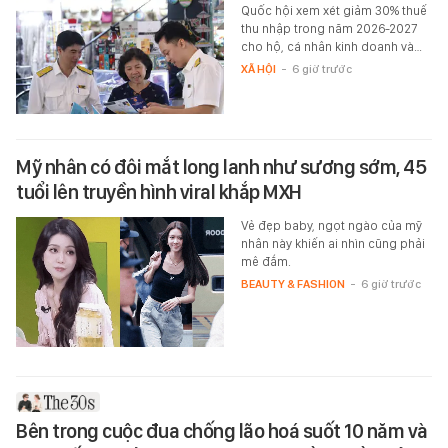
Quốc hội xem xét giảm 30% thuế
thu nhập trong năm 2026-2027
cho hộ, cá nhân kinh doanh và…
XÃ HỘI
-
6 giờ trước
Mỹ nhân có đôi mắt long lanh như sương sớm, 45
tuổi lên truyền hình viral khắp MXH
Vẻ đẹp baby, ngọt ngào của mỹ
nhân này khiến ai nhìn cũng phải
mê đắm.
BEAUTY & FASHION
-
6 giờ trước
Bên trong cuộc đua chống lão hoá suốt 10 năm và