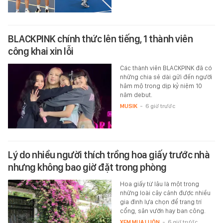
BLACKPINK chính thức lên tiếng, 1 thành viên
công khai xin lỗi
Các thành viên BLACKPINK đã có
những chia sẻ dài gửi đến người
hâm mộ trong dịp kỷ niệm 10
năm debut.
MUSIK
-
6 giờ trước
Lý do nhiều người thích trồng hoa giấy trước nhà
nhưng không bao giờ đặt trong phòng
Hoa giấy từ lâu là một trong
những loài cây cảnh được nhiều
gia đình lựa chọn để trang trí
cổng, sân vườn hay ban công.
XEM MUA LUÔN
-
6 giờ trước