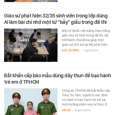
Giáo sư phát hiện 32/35 sinh viên trong lớp dùng
AI làm bài chỉ nhờ một từ “bẫy” giấu trong đề thi
Một từ được viết bằng màu trắng,
gần như vô hình trong đề thi, đã
trở thành chìa khóa giúp một
giáo sư lịch sử tại Mỹ phát hiện…
HỌC ĐƯỜNG
-
7 giờ trước
Bắt khẩn cấp bảo mẫu dùng dây thun để bạo hành
trẻ em ở TP.HCM
Công an TP.HCM đã bắt khẩn cấp
Triệu Thị Tâm, người bị xác định
có hành vi bạo hành trẻ em tại
một trường mầm non tư thục ở…
XÃ HỘI
-
6 giờ trước