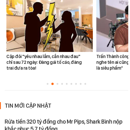
Cặp đôi "yêu nhau lắm, cắn nhau đau"
Trấn Thành công 
chỉ sau 72 ngày: Đàng gái tố cáo, đàng
nghe tên ai cũng
trai đưa ra tòa!
là siêu phẩm”
TIN MỚI CẬP NHẬT
Rửa tiền 320 tỷ đồng cho Mr Pips, Shark Bình nộp
khắc phục 5,7 tỷ đồng