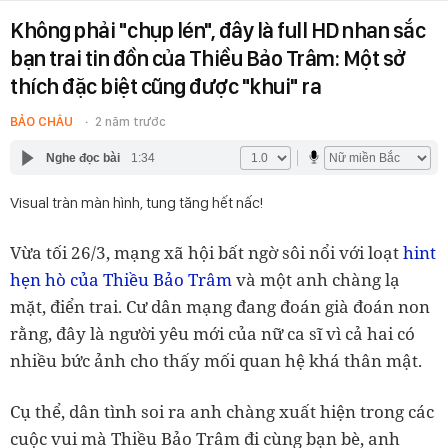
Không phải "chụp lén", đây là full HD nhan sắc
bạn trai tin đồn của Thiều Bảo Trâm: Một sở
thích đặc biệt cũng được "khui" ra
BẢO CHÂU
2 năm trước
Nghe đọc bài
1:34
Visual tràn màn hình, tung tăng hết nấc!
Vừa tối 26/3, mạng xã hội bất ngờ sôi nổi với loạt
hint
hẹn hò của Thiều Bảo Trâm
và một anh chàng lạ
mặt, điển trai. Cư dân mạng đang đoán già đoán non
rằng, đây là người yêu mới của nữ ca sĩ vì cả hai có
nhiều bức ảnh cho thấy mối quan hệ khá thân mật.
Cụ thể, dân tình soi ra anh chàng xuất hiện trong các
cuộc vui mà Thiều Bảo Trâm đi cùng bạn bè, anh