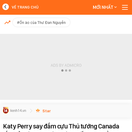
MỚI NHẤT
VỀ TRANG CHỦ
MỚI NHẤT
#Ồn ào của Thư Đan Nguyễn
Xem thêm
Star
Katy Perry say đắm cựu Thủ tướng Canada