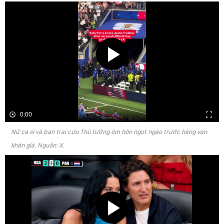
0:00
Nữ ca sĩ và bạn trai cựu Thủ tướng ôm hôn ngọt ngào trước hàng vạn
khán giả. Nguồn: X.