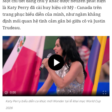
Một chi tiết đáng chú ý khác được netizen phát hiện
là Katy Perry đã cài huy hiệu cờ Mỹ - Canada trên
trang phục biểu diễn của mình, như ngầm khẳng
định mối quan hệ tình cảm gắn bó giữa cô và Justin
Trudeau.
0:00
Katy Perry biểu diễn ca khúc mới Wonder tại lễ khai mạc World Cup
2026