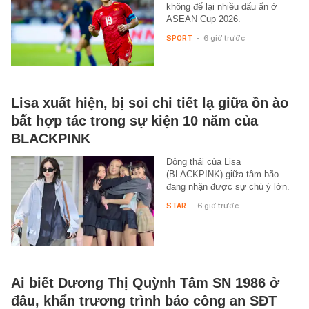
không để lại nhiều dấu ấn ở
ASEAN Cup 2026.
SPORT
-
6 giờ trước
Lisa xuất hiện, bị soi chi tiết lạ giữa ồn ào
bất hợp tác trong sự kiện 10 năm của
BLACKPINK
Động thái của Lisa
(BLACKPINK) giữa tâm bão
đang nhận được sự chú ý lớn.
STAR
-
6 giờ trước
Ai biết Dương Thị Quỳnh Tâm SN 1986 ở
đâu, khẩn trương trình báo công an SĐT