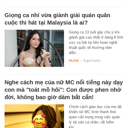
Giọng ca nhí vừa giành giải quán quân
cuộc thi hát tại Malaysia là ai?
Giọng ca 13 tuổi gây chú ý khi
giành giải cao nhất ở bảng A lĩnh
vực ca hát tại liên hoan nghệ
thuật quốc tế thường niên
diễn…
MUSIK
-
6 giờ trước
Nghe cách mẹ của nữ MC nổi tiếng này dạy
con mà "toát mồ hôi": Con được phen nhớ
đời, không bao giờ dám bất cẩn!
Chính cách giáo dục của mẹ đã
khiến nữ MC hình thành thói
quen cẩn trọng trong việc quản
lý tài sản cá nhân, rất hiếm
khi…