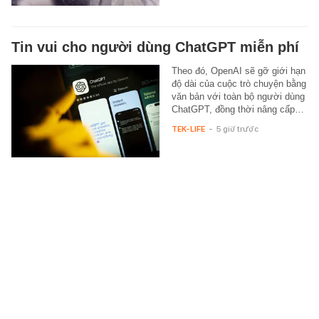
Tin vui cho người dùng ChatGPT miễn phí
Theo đó, OpenAI sẽ gỡ giới hạn
độ dài của cuộc trò chuyện bằng
văn bản với toàn bộ người dùng
ChatGPT, đồng thời nâng cấp…
TEK-LIFE
-
5 giờ trước
Sau 10 năm bán thủy sản, ông chủ cửa
hàng nói thẳng: 4 loại ốc cho không cũng
đừng lấy, người "dại" mới bỏ tiền mua
Nhìn bề ngoài ốc tươi hay ươn
có vẻ giống nhau, nhưng 4 dấu
hiệu này sẽ giúp bạn tránh rước
mầm bệnh về nhà, "tiếc đứt…
SỨC KHỎE
-
5 giờ trước