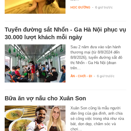
HỌC ĐƯỜNG
-
6 giờ trước
Tuyến đường sắt Nhổn - Ga Hà Nội phục vụ
30.000 lượt khách mỗi ngày
Sau 2 năm đưa vào vận hành
thương mại (từ 8/8/2024 đến
8/8/2026), tuyến đường sắt đô
thị Nhổn - Ga Hà Nội (đoạn
trên…
ĂN - CHƠI - ĐI
-
6 giờ trước
Bữa ăn vợ nấu cho Xuân Son
Xuân Son cũng là mẫu người
đàn ông của gia đình, anh chia
sẻ công việc trong nhà như rửa
bát, dọn dẹp, chăm sóc và
chơi…