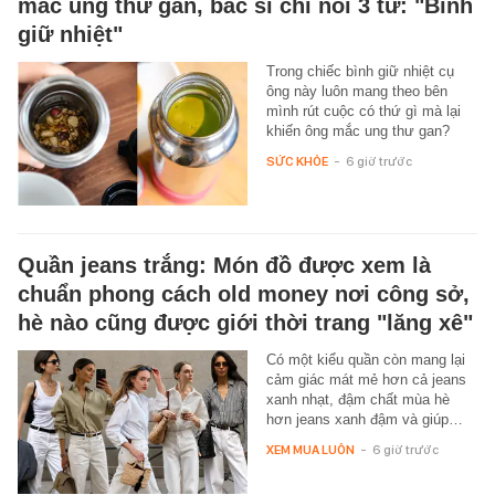
mắc ung thư gan, bác sĩ chỉ nói 3 từ: "Bình
giữ nhiệt"
Trong chiếc bình giữ nhiệt cụ
ông này luôn mang theo bên
mình rút cuộc có thứ gì mà lại
khiến ông mắc ung thư gan?
SỨC KHỎE
-
6 giờ trước
Quần jeans trắng: Món đồ được xem là
chuẩn phong cách old money nơi công sở,
hè nào cũng được giới thời trang "lăng xê"
Có một kiểu quần còn mang lại
cảm giác mát mẻ hơn cả jeans
xanh nhạt, đậm chất mùa hè
hơn jeans xanh đậm và giúp…
XEM MUA LUÔN
-
6 giờ trước