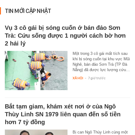
TIN MỚI CẬP NHẬT
Vụ 3 cô gái bị sóng cuốn ở bán đảo Sơn
Trà: Cứu sống được 1 người cách bờ hơn
2 hải lý
Một trong 3 cô gái mất tích sau
khi bị sóng cuốn tại khu vực Mũi
Nghê, bán đảo Sơn Trà (TP Đà
Nẵng) đã được lực lượng cứu…
XÃ HỘI
-
7 giờ trước
Bắt tạm giam, khám xét nơi ở của Ngô
Thùy Linh SN 1979 liên quan đến số tiền
hơn 7 tỷ đồng
Bị can Ngô Thùy Linh cùng một