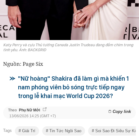
Katy Perry và cựu Thủ tướng Canada Justin Trudeau đang đắm chìm trong
tình yêu. Ảnh: BACKGRID
Nguồn: Page Six
"Nữ hoàng" Shakira đã làm gì mà khiến 1
nam phóng viên bỏ sóng trực tiếp ngay
trong lễ khai mạc World Cup 2026?
Theo
Phụ Nữ Mới
Copy link
13/06/2026 14:25 (GMT +7)
Tags
Giải Trí
Tin Tức Ngôi Sao
Soi Sao Đi Siêu Sự Kiệ