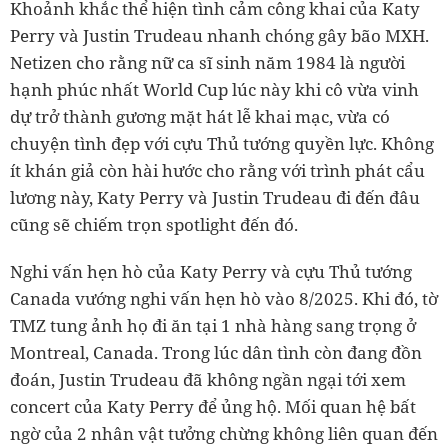
Khoảnh khắc thể hiện tình cảm công khai của Katy
Perry và Justin Trudeau nhanh chóng gây bão MXH.
Netizen cho rằng nữ ca sĩ sinh năm 1984 là người
hạnh phúc nhất World Cup lúc này khi cô vừa vinh
dự trở thành gương mặt hát lễ khai mạc, vừa có
chuyện tình đẹp với cựu Thủ tướng quyền lực. Không
ít khán giả còn hài hước cho rằng với trình phát cẩu
lương này, Katy Perry và Justin Trudeau đi đến đâu
cũng sẽ chiếm trọn spotlight đến đó.
Nghi vấn hẹn hò của Katy Perry và cựu Thủ tướng
Canada vướng nghi vấn hẹn hò vào 8/2025. Khi đó, tờ
TMZ tung ảnh họ đi ăn tại 1 nhà hàng sang trọng ở
Montreal, Canada. Trong lúc dân tình còn đang đồn
đoán, Justin Trudeau đã không ngần ngại tới xem
concert của Katy Perry để ủng hộ. Mối quan hệ bất
ngờ của 2 nhân vật tưởng chừng không liên quan đến