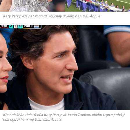
Katy Perry vừa hát xong đã vội chạy đi kiếm bạn trai. Ảnh: X
Khoảnh khắc tình tứ của Katy Perry và Justin Trudeau chiếm trọn sự chú ý
của người hâm mộ toàn cầu. Ảnh: X