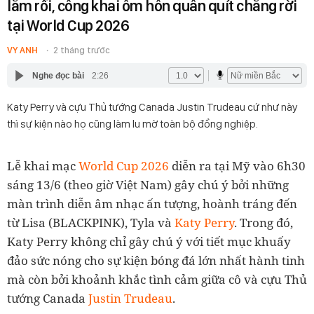
lắm rồi, công khai ôm hôn quấn quít chẳng rời
tại World Cup 2026
VY ANH
2 tháng trước
Nghe đọc bài
2:26
Katy Perry và cựu Thủ tướng Canada Justin Trudeau cứ như này
thì sự kiện nào họ cũng làm lu mờ toàn bộ đồng nghiệp.
Lễ khai mạc
World Cup 2026
diễn ra tại Mỹ vào 6h30
sáng 13/6 (theo giờ Việt Nam) gây chú ý bởi những
màn trình diễn âm nhạc ấn tượng, hoành tráng đến
từ Lisa (BLACKPINK), Tyla và
Katy Perry
. Trong đó,
Katy Perry không chỉ gây chú ý với tiết mục khuấy
đảo sức nóng cho sự kiện bóng đá lớn nhất hành tinh
mà còn bởi khoảnh khắc tình cảm giữa cô và cựu Thủ
tướng Canada
Justin Trudeau
.