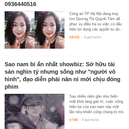
0936440516
Công an TP Hà Nội đang truy
tìm Dương Thị Quỳnh Tâm để
phục vụ điều tra vụ việc có dấu
hiệu lợi dụng các quyền tự do…
XÃ HỘI
-
6 giờ trước
Sao nam bí ẩn nhất showbiz: Sở hữu tài
sản nghìn tỷ nhưng sống như "người vô
hình", đạo diễn phải năn nỉ mới chịu đóng
phim
Sau nhiều năm gần như biến
mất khỏi làng giải trí, cuộc sống
hiện tại của sao nam này một
lần nữa khiến công chúng tò mò.
STAR
-
5 giờ trước