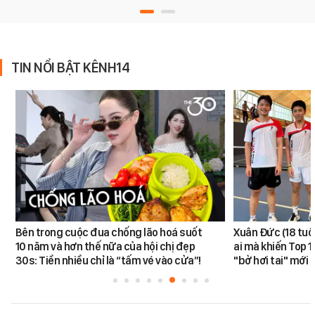
TIN NỔI BẬT KÊNH14
Bên trong cuộc đua chống lão hoá suốt
Xuân Đức (18 tuổi)
10 năm và hơn thế nữa của hội chị đẹp
ai mà khiến Top 1
30s: Tiền nhiều chỉ là “tấm vé vào cửa”!
"bở hơi tai" mới