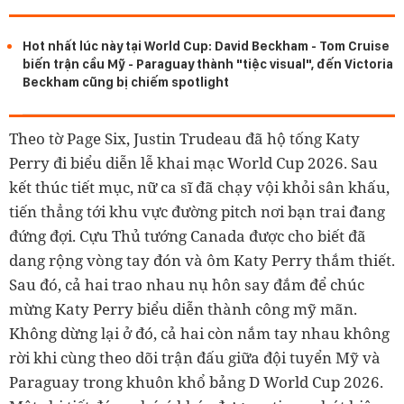
Hot nhất lúc này tại World Cup: David Beckham - Tom Cruise
biến trận cầu Mỹ - Paraguay thành "tiệc visual", đến Victoria
Beckham cũng bị chiếm spotlight
Theo tờ Page Six, Justin Trudeau đã hộ tống Katy
Perry đi biểu diễn lễ khai mạc World Cup 2026. Sau
kết thúc tiết mục, nữ ca sĩ đã chạy vội khỏi sân khấu,
tiến thẳng tới khu vực đường pitch nơi bạn trai đang
đứng đợi. Cựu Thủ tướng Canada được cho biết đã
dang rộng vòng tay đón và ôm Katy Perry thắm thiết.
Sau đó, cả hai trao nhau nụ hôn say đắm để chúc
mừng Katy Perry biểu diễn thành công mỹ mãn.
Không dừng lại ở đó, cả hai còn nắm tay nhau không
rời khi cùng theo dõi trận đấu giữa đội tuyển Mỹ và
Paraguay trong khuôn khổ bảng D World Cup 2026.