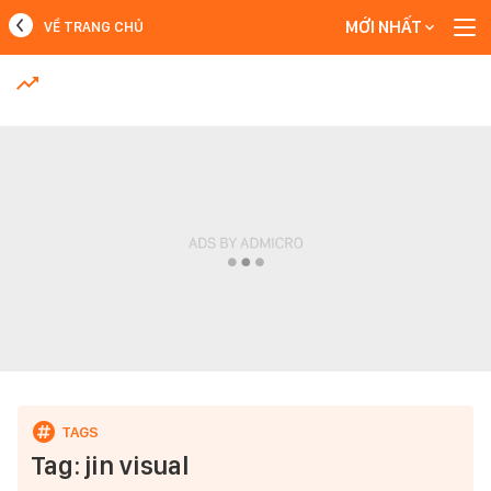
MỚI NHẤT
VỀ TRANG CHỦ
MỚI NHẤT
Xem thêm
Tag: jin visual