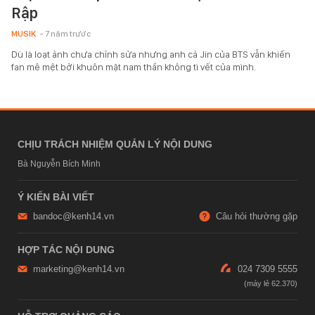
Rập
MUSIK
- 7 năm trước
Dù là loạt ảnh chưa chỉnh sửa nhưng anh cả Jin của BTS vẫn khiến
fan mê mệt bởi khuôn mặt nam thần không tì vết của mình.
CHỊU TRÁCH NHIỆM QUẢN LÝ NỘI DUNG
Bà Nguyễn Bích Minh
Ý KIẾN BÀI VIẾT
bandoc@kenh14.vn
Câu hỏi thường gặp
HỢP TÁC NỘI DUNG
marketing@kenh14.vn
024 7309 5555