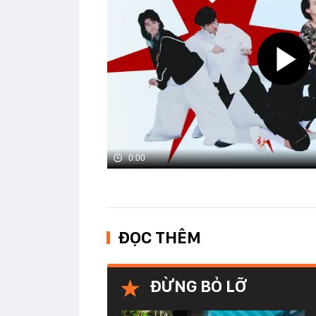
0:00
ĐỌC THÊM
ĐỪNG BỎ LỠ