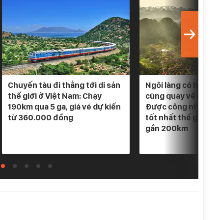
Chuyến tàu đi thẳng tới di sản
Ngôi làng có hơn 4
thế giới ở Việt Nam: Chạy
cùng quay về một 
190km qua 5 ga, giá vé dự kiến
Được công nhận "Là
từ 360.000 đồng
tốt nhất thế giới", 
gần 200km