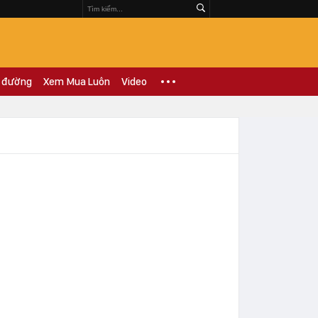
 đường
Xem Mua Luôn
Video