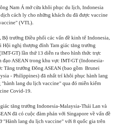
Đông Nam Á mở cửa khôi phục du lịch, Indonesia
 dịch cách ly cho những khách du đã được vaccine
vaccine" (VTL).
 Bộ trưởng Điều phối các vấn đề kinh tế Indonesia,
ại Hội nghị thượng đỉnh Tam giác tăng trưởng
IMT-GT) lần thứ 13 diễn ra theo hình thức trực
nh đạo ASEAN trong khu vực IMT-GT (Indonesia-
ực Tăng trưởng Đông ASEAN (bao gồm Brunei
sia - Philippines) đã nhất trí khôi phục hành lang
g "hành lang du lịch vaccine" qua đó miễn kiểm
cine Covid-19.
 giác tăng trưởng Indonesia-Malaysia-Thái Lan và
EAN đã có cuộc đàm phán với Singapore về vấn đề
ở "Hành lang du lịch vaccine" với 8 quốc gia trên