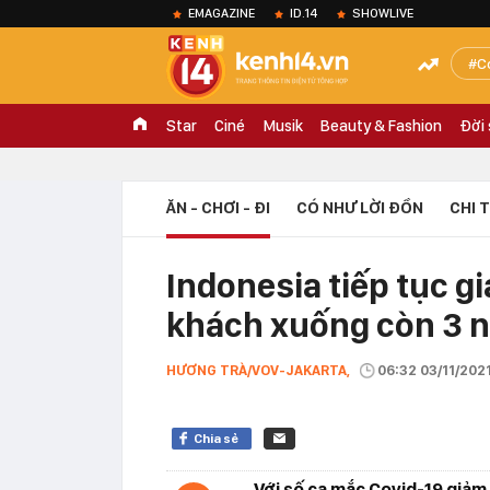
EMAGAZINE
ID.14
SHOWLIVE
C
Star
Ciné
Musik
Beauty & Fashion
Đời
ĂN - CHƠI - ĐI
CÓ NHƯ LỜI ĐỒN
CHI 
Indonesia tiếp tục g
khách xuống còn 3 
HƯƠNG TRÀ/VOV-JAKARTA,
06:32 03/11/202
Chia sẻ
Với số ca mắc Covid-19 giả