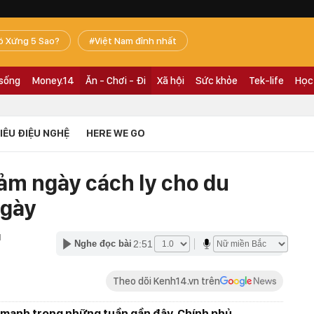
ó Xứng 5 Sao?
Việt Nam đỉnh nhất
 sống
Money.14
Ăn - Chơi - Đi
Xã hội
Sức khỏe
Tek-life
Học
TIÊU ĐIỆU NGHỆ
HERE WE GO
iảm ngày cách ly cho du
ngày
1
2:51
Nghe đọc bài
Theo dõi Kenh14.vn trên
m mạnh trong những tuần gần đây, Chính phủ