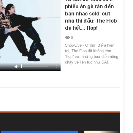
phiếu ăn gà rán đến
ban nhạc sold-out
nhà thi đấu: The Flob
đã hết… flop!
0
ShowLive · Ở thời điểm hiện
tại, The Flob đã không còn…
“flop” với những tour diễn riêng
cháy vé liên tục như ĐẠI…