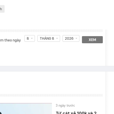
ch
8
THÁNG 8
2026
XEM
m theo ngày
3 ngày trước
Từ cát xê 100k và 2