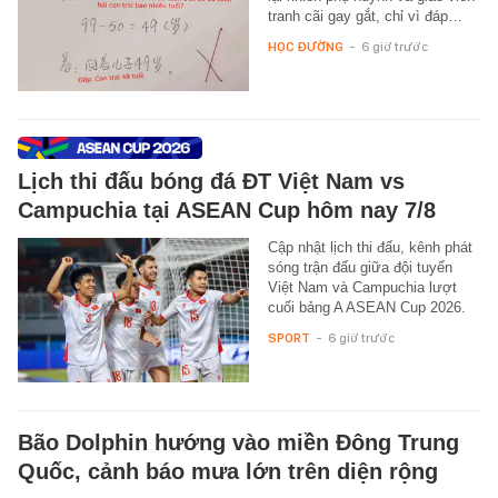
tranh cãi gay gắt, chỉ vì đáp…
HỌC ĐƯỜNG
-
6 giờ trước
Lịch thi đấu bóng đá ĐT Việt Nam vs
Campuchia tại ASEAN Cup hôm nay 7/8
Cập nhật lịch thi đấu, kênh phát
sóng trận đấu giữa đội tuyển
Việt Nam và Campuchia lượt
cuối bảng A ASEAN Cup 2026.
SPORT
-
6 giờ trước
Bão Dolphin hướng vào miền Đông Trung
Quốc, cảnh báo mưa lớn trên diện rộng