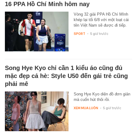
16 PPA Hồ Chí Minh hôm nay
Vòng 32 giải PPA Hồ Chí MInh
khép lại tối 6/8 với một loạt cái
tên Việt Nam sẽ được đi tiếp.
SPORT
-
5 giờ trước
Song Hye Kyo chỉ cần 1 kiểu áo cũng đủ
mặc đẹp cả hè: Style U50 đến gái trẻ cũng
phải mê
Song Hye Kyo diện đồ đơn giản
mà cuốn hút thôi rồi.
XEM MUA LUÔN
-
5 giờ trước