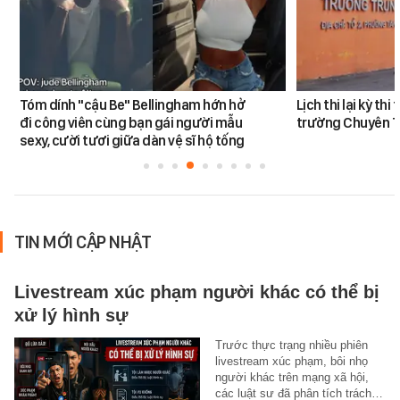
Tóm dính "cậu Be" Bellingham hớn hở
Lịch thi lại kỳ th
đi công viên cùng bạn gái người mẫu
trường Chuyên 
sexy, cười tươi giữa dàn vệ sĩ hộ tống
TIN MỚI CẬP NHẬT
Livestream xúc phạm người khác có thể bị
xử lý hình sự
Trước thực trạng nhiều phiên
livestream xúc phạm, bôi nhọ
người khác trên mạng xã hội,
các luật sư đã phân tích trách…