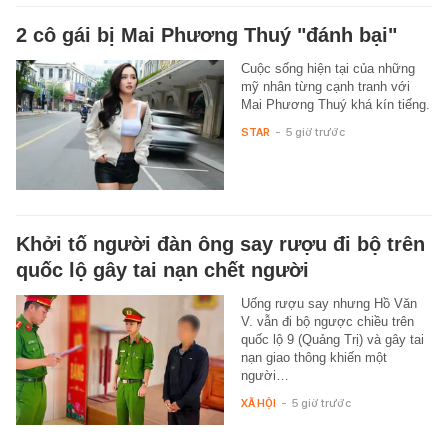
2 cô gái bị Mai Phương Thuý "đánh bại"
Cuộc sống hiện tại của những
mỹ nhân từng cạnh tranh với
Mai Phương Thuý khá kín tiếng.
STAR
-
5 giờ trước
Khởi tố người đàn ông say rượu đi bộ trên
quốc lộ gây tai nạn chết người
Uống rượu say nhưng Hồ Văn
V. vẫn đi bộ ngược chiều trên
quốc lộ 9 (Quảng Trị) và gây tai
nạn giao thông khiến một
người…
XÃ HỘI
-
5 giờ trước