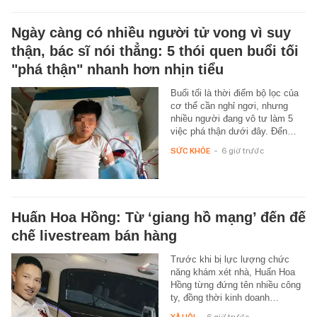
Ngày càng có nhiều người tử vong vì suy
thận, bác sĩ nói thẳng: 5 thói quen buổi tối
"phá thận" nhanh hơn nhịn tiểu
Buổi tối là thời điểm bộ lọc của
cơ thể cần nghỉ ngơi, nhưng
nhiều người đang vô tư làm 5
việc phá thận dưới đây. Đến…
SỨC KHỎE
-
6 giờ trước
Huấn Hoa Hồng: Từ ‘giang hồ mạng’ đến đế
chế livestream bán hàng
Trước khi bị lực lượng chức
năng khám xét nhà, Huấn Hoa
Hồng từng đứng tên nhiều công
ty, đồng thời kinh doanh…
XÃ HỘI
-
6 giờ trước