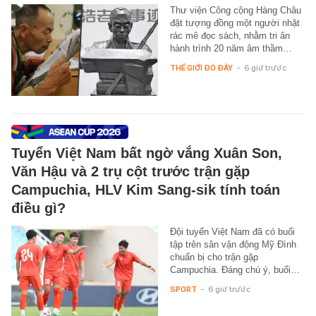
Thư viện Công cộng Hàng Châu
đặt tượng đồng một người nhặt
rác mê đọc sách, nhằm tri ân
hành trình 20 năm âm thầm…
THẾ GIỚI ĐÓ ĐÂY
-
6 giờ trước
Tuyển Việt Nam bất ngờ vắng Xuân Son,
Văn Hậu và 2 trụ cột trước trận gặp
Campuchia, HLV Kim Sang-sik tính toán
điều gì?
Đội tuyển Việt Nam đã có buổi
tập trên sân vận động Mỹ Đình
chuẩn bị cho trận gặp
Campuchia. Đáng chú ý, buổi…
SPORT
-
6 giờ trước