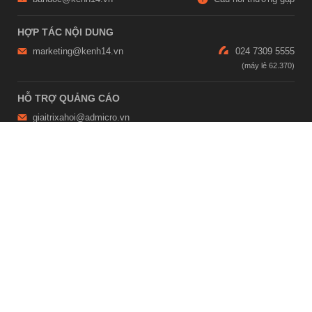
HỢP TÁC NỘI DUNG
marketing@kenh14.vn
024 7309 5555
HỖ TRỢ QUẢNG CÁO
giaitrixahoi@admicro.vn
02473007108
TRỤ SỞ HÀ NỘI
Tầng 21, Tòa nhà Center Building, Hapulico Complex, Số 01, phố
Nguyễn Huy Tưởng, phường Thanh Xuân, thành phố Hà Nội
TRỤ SỞ TP.HỒ CHÍ MINH
Tầng 4, Tòa nhà 123, số 127 Võ Văn Tần, Phường Xuân Hòa, TPHCM
Giấy phép thiết lập trang thông tin điện tử tổng hợp trên mạng số
2215/GP-TTĐT do Sở Thông tin và Truyền thông Hà Nội cấp ngày 10
tháng 4 năm 2019