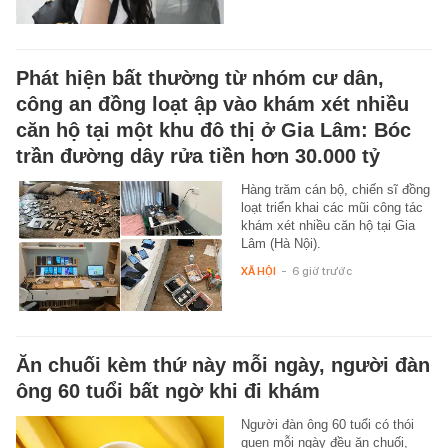
Phát hiện bất thường từ nhóm cư dân,
công an đồng loạt ập vào khám xét nhiều
căn hộ tại một khu đô thị ở Gia Lâm: Bóc
trần đường dây rửa tiền hơn 30.000 tỷ
Hàng trăm cán bộ, chiến sĩ đồng
loạt triển khai các mũi công tác
khám xét nhiều căn hộ tại Gia
Lâm (Hà Nội).
XÃ HỘI
-
6 giờ trước
Ăn chuối kèm thứ này mỗi ngày, người đàn
ông 60 tuổi bất ngờ khi đi khám
Người đàn ông 60 tuổi có thói
quen mỗi ngày đều ăn chuối,