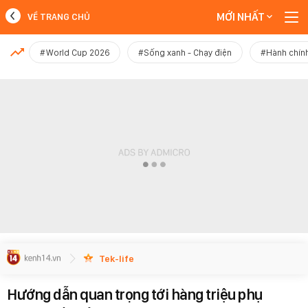
MỚI NHẤT
VỀ TRANG CHỦ
MỚI NHẤT
#World Cup 2026
#Sống xanh - Chạy điện
#Hành chính
Xem thêm
Tek-life
Hướng dẫn quan trọng tới hàng triệu phụ