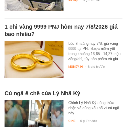
1 chỉ vàng 9999 PNJ hôm nay 7/8/2026 giá
bao nhiêu?
Lúc 7h sáng nay 7/8, giá vàng
9999 tại PNJ được niêm yết
trong khoảng 13,65 - 14,27 triệu
đồng/chỉ, tùy sản phầm và giá…
MONEY.14
-
6 giờ trước
Cú ngã ê chề của Lý Nhã Kỳ
Chính Lý Nhã Kỳ cũng thừa
nhận vô cùng xấu hổ vì cú ngã
này.
CINE
-
6 giờ trước