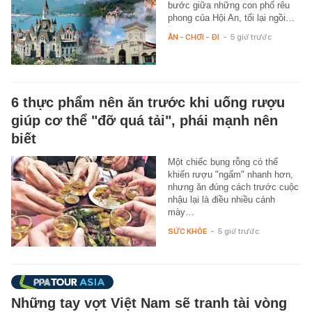
bước giữa những con phố rêu
phong của Hội An, tối lại ngồi…
ĂN - CHƠI - ĐI
-
5 giờ trước
6 thực phẩm nên ăn trước khi uống rượu
giúp cơ thể "đỡ quá tải", phái mạnh nên
biết
Một chiếc bụng rỗng có thể
khiến rượu "ngấm" nhanh hơn,
nhưng ăn đúng cách trước cuộc
nhậu lại là điều nhiều cánh
mày…
SỨC KHỎE
-
5 giờ trước
Những tay vợt Việt Nam sẽ tranh tài vòng