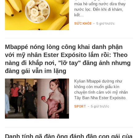
mùa hè uống nước dừa thay
nước lọc. Đến khi đi khám,
kết…
SỨC KHỎE
-
5 giờ trước
Mbappé nóng lòng công khai danh phận
với mỹ nhân Ester Expósito lắm rồi: Theo
nàng đi khắp nơi, "lỡ tay" đăng ảnh nhưng
đàng gái vẫn im lặng
Kylian Mbappé dường như
không còn muốn giấu kín
chuyện tình cảm với mỹ nhân
Tây Ban Nha Ester Expósito.
SPORT
-
5 giờ trước
Danh tính gã đàn ông đánh đập con gái của