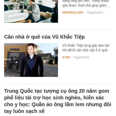
đang lãng phí tiền. Trong nhiều
giai đoạn, thuê nhà giúp giảm…
XEM MUA LUÔN
-
6 giờ trước
Căn nhà ở quê của Vũ Khắc Tiệp
Vũ Khắc Tiệp từng gây bàn tán
khi để lộ căn nhà cấp 4 ở quê.
STAR
-
6 giờ trước
Trung Quốc tạc tượng cụ ông 20 năm gom
phế liệu tài trợ học sinh nghèo, hiến xác
cho y học: Quần áo ông lấm lem nhưng đôi
tay luôn sạch sẽ