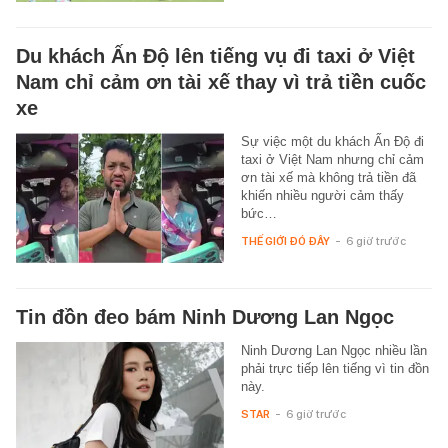
Du khách Ấn Độ lên tiếng vụ đi taxi ở Việt
Nam chỉ cảm ơn tài xế thay vì trả tiền cuốc
xe
Sự việc một du khách Ấn Độ đi
taxi ở Việt Nam nhưng chỉ cảm
ơn tài xế mà không trả tiền đã
khiến nhiều người cảm thấy
bức…
THẾ GIỚI ĐÓ ĐÂY
-
6 giờ trước
Tin đồn đeo bám Ninh Dương Lan Ngọc
Ninh Dương Lan Ngọc nhiều lần
phải trực tiếp lên tiếng vì tin đồn
này.
STAR
-
6 giờ trước