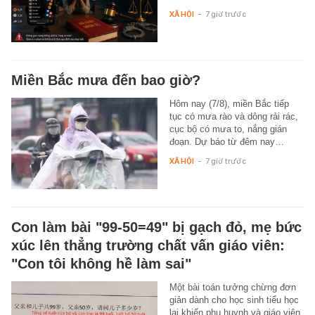
XÃ HỘI
-
7 giờ trước
Miền Bắc mưa đến bao giờ?
Hôm nay (7/8), miền Bắc tiếp
tục có mưa rào và dông rải rác,
cục bộ có mưa to, nắng gián
đoạn. Dự báo từ đêm nay…
XÃ HỘI
-
7 giờ trước
Con làm bài "99-50=49" bị gạch đỏ, mẹ bức
xúc lên thẳng trường chất vấn giáo viên:
"Con tôi không hề làm sai"
Một bài toán tưởng chừng đơn
giản dành cho học sinh tiểu học
lại khiến phụ huynh và giáo viên