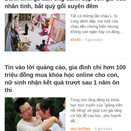
nhân tình, bắt quỳ gối xuyên đêm
Tất cả những lần cháu L. bị
Long đánh đập, mẹ ruột của
cháu đều chứng kiến nhưng
không can ngăn hay có động…
XÃ HỘI
-
5 giờ trước
Tin vào lời quảng cáo, gia đình chi hơn 100
triệu đồng mua khóa học online cho con,
nữ sinh nhận kết quả trượt sau 1 năm ôn
thi
Từng cho rằng đăng ký khóa
học trực tuyến của "giảng viên
nổi tiếng" sẽ giúp con gái tăng
cơ hội đỗ cao học, phụ huynh
đã…
HỌC ĐƯỜNG
-
5 giờ trước