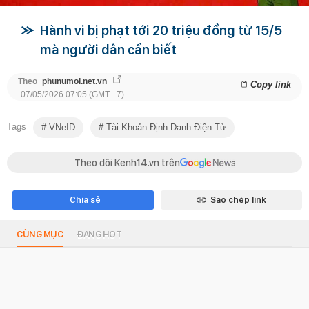
Hành vi bị phạt tới 20 triệu đồng từ 15/5
mà người dân cần biết
Theo
phunumoi.net.vn
Copy link
07/05/2026 07:05 (GMT +7)
Tags
VNeID
Tài Khoản Định Danh Điện Tử
Theo dõi Kenh14.vn trên
Chia sẻ
Sao chép link
CÙNG MỤC
ĐANG HOT