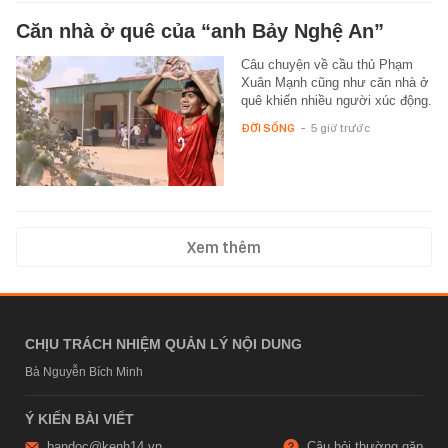
Căn nhà ở quê của “anh Bảy Nghệ An”
Câu chuyện về cầu thủ Phạm
Xuân Mạnh cũng như căn nhà ở
quê khiến nhiều người xúc động.
ĐỜI SỐNG
-
5 giờ trước
Xem thêm
CHỊU TRÁCH NHIỆM QUẢN LÝ NỘI DUNG
Bà Nguyễn Bích Minh
Ý KIẾN BÀI VIẾT
bandoc@kenh14.vn
Câu hỏi thường gặp