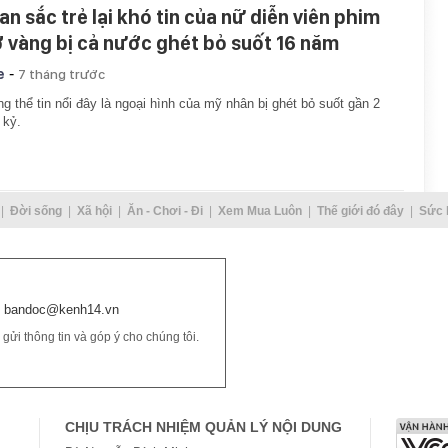
an sắc trẻ lại khó tin của nữ diễn viên phim
ờ vàng bị cả nước ghét bỏ suốt 16 năm
-
e
7 tháng trước
g thể tin nổi đây là ngoại hình của mỹ nhân bị ghét bỏ suốt gần 2
 kỷ.
Đời sống
Xã hội
Ăn - Chơi - Đi
Xem Mua Luôn
Thế giới đó đây
Sức 
bandoc@kenh14.vn
ửi thông tin và góp ý cho chúng tôi.
CHỊU TRÁCH NHIỆM QUẢN LÝ NỘI DUNG