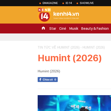
EMAGAZINE
ID.14
SHOWLIVE
Star
Ciné
Musik
Beauty & Fashion
TIN TỨC VỀ HUMINT (2026) - HUMINT (2026)
Humint (2026)
Humint (2026)
Chia sẻ
0