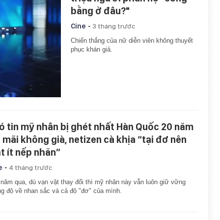
bằng ở đâu?"
-
Cine
3 tháng trước
Chiến thắng của nữ diễn viên không thuyết
phục khán giả.
ó tin mỹ nhân bị ghét nhất Hàn Quốc 20 năm
ẻ mãi không già, netizen cà khịa “tại đơ nên
t ít nếp nhăn”
-
e
4 tháng trước
năm qua, dù vạn vật thay đổi thì mỹ nhân này vẫn luôn giữ vững
g độ về nhan sắc và cả độ "đơ" của mình.