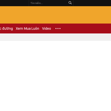
c đường
Xem Mua Luôn
Video