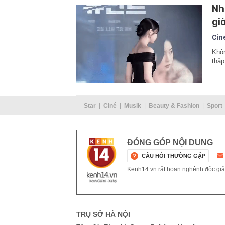
Nh
gi
Cin
Khôn
thập
Star
Ciné
Musik
Beauty & Fashion
Sport
ĐÓNG GÓP NỘI DUNG
CÂU HỎI THƯỜNG GẶP
Kenh14.vn rất hoan nghênh độc giả g
TRỤ SỞ HÀ NỘI