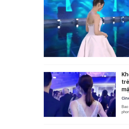
Kh
tr
mặ
Cin
Bao 
phon