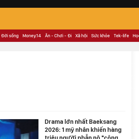
Đời sống
Money.14
Ăn - Chơi - Đi
Xã hội
Sức khỏe
Tek-life
Họ
Drama lớn nhất Baeksang
2026: 1 mỹ nhân khiến hàng
triệu người phẫn nộ "công