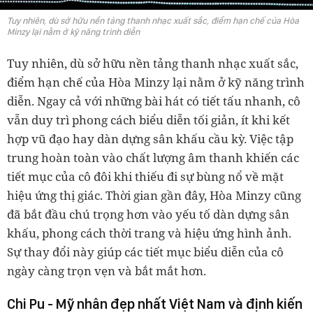
Tuy nhiên, dù sở hữu nền tảng thanh nhạc xuất sắc, điểm hạn chế của Hòa
Minzy lại nằm ở kỹ năng trình diễn
Tuy nhiên, dù sở hữu nền tảng thanh nhạc xuất sắc,
điểm hạn chế của Hòa Minzy lại nằm ở kỹ năng trình
diễn. Ngay cả với những bài hát có tiết tấu nhanh, cô
vẫn duy trì phong cách biểu diễn tối giản, ít khi kết
hợp vũ đạo hay dàn dựng sân khấu cầu kỳ. Việc tập
trung hoàn toàn vào chất lượng âm thanh khiến các
tiết mục của cô đôi khi thiếu đi sự bùng nổ về mặt
hiệu ứng thị giác. Thời gian gần đây, Hòa Minzy cũng
đã bắt đầu chú trọng hơn vào yếu tố dàn dựng sân
khấu, phong cách thời trang và hiệu ứng hình ảnh.
Sự thay đổi này giúp các tiết mục biểu diễn của cô
ngày càng trọn vẹn và bắt mắt hơn.
Chi Pu - Mỹ nhân đẹp nhất Việt Nam và định kiến