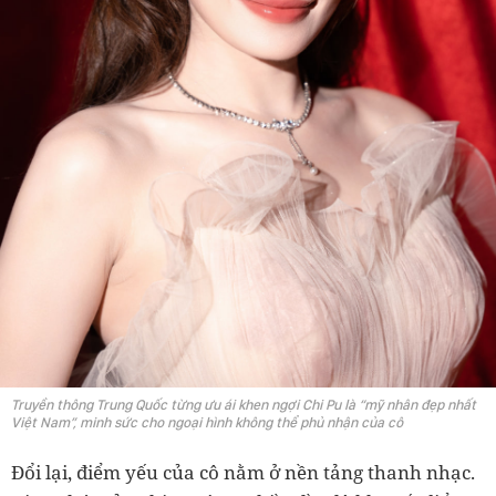
Truyền thông Trung Quốc từng ưu ái khen ngợi Chi Pu là “mỹ nhân đẹp nhất
Việt Nam”, minh sức cho ngoại hình không thể phủ nhận của cô
Đổi lại, điểm yếu của cô nằm ở nền tảng thanh nhạc.