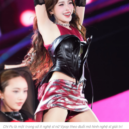
Chi Pu là một trong số ít nghệ sĩ nữ Vpop theo đuổi mô hình nghệ sĩ giải trí