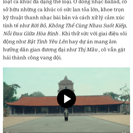
loạt ca khúc đa dạng thể loại. Ở dòng nhạc ballad, cô
sở hữu những ca khúc có sức lan tỏa lớn, khoe trọn
kỹ thuật thanh nhạc bài bản và cách xử lý cảm xúc
tinh tế như
Rời Bỏ, Không Thể Cùng Nhau Suốt Kiếp,
Nỗi Đau Giữa Hòa Bình
. Khi thử sức với giai điệu sôi
động như
Bật Tình Yêu Lên
hay dự án mang âm
hưởng dân gian đương đại như
Thị Mầu
, cô vẫn gặt
hái thành công vang dội.