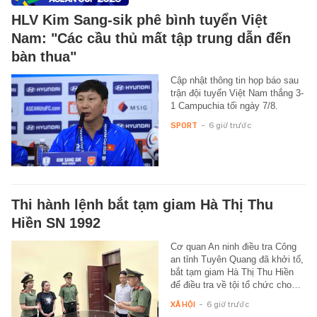
HLV Kim Sang-sik phê bình tuyển Việt
Nam: "Các cầu thủ mất tập trung dẫn đến
bàn thua"
Cập nhật thông tin họp báo sau
trận đội tuyển Việt Nam thắng 3-
1 Campuchia tối ngày 7/8.
SPORT
-
6 giờ trước
Thi hành lệnh bắt tạm giam Hà Thị Thu
Hiền SN 1992
Cơ quan An ninh điều tra Công
an tỉnh Tuyên Quang đã khởi tố,
bắt tạm giam Hà Thị Thu Hiền
để điều tra về tội tổ chức cho…
XÃ HỘI
-
6 giờ trước