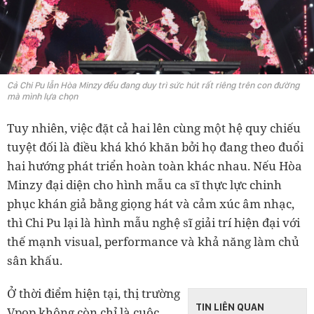
Cả Chi Pu lẫn Hòa Minzy đều đang duy trì sức hút rất riêng trên con đường
mà mình lựa chọn
Tuy nhiên, việc đặt cả hai lên cùng một hệ quy chiếu
tuyệt đối là điều khá khó khăn bởi họ đang theo đuổi
hai hướng phát triển hoàn toàn khác nhau. Nếu Hòa
Minzy đại diện cho hình mẫu ca sĩ thực lực chinh
phục khán giả bằng giọng hát và cảm xúc âm nhạc,
thì Chi Pu lại là hình mẫu nghệ sĩ giải trí hiện đại với
thế mạnh visual, performance và khả năng làm chủ
sân khấu.
Ở thời điểm hiện tại, thị trường
TIN LIÊN QUAN
Vpop không còn chỉ là cuộc