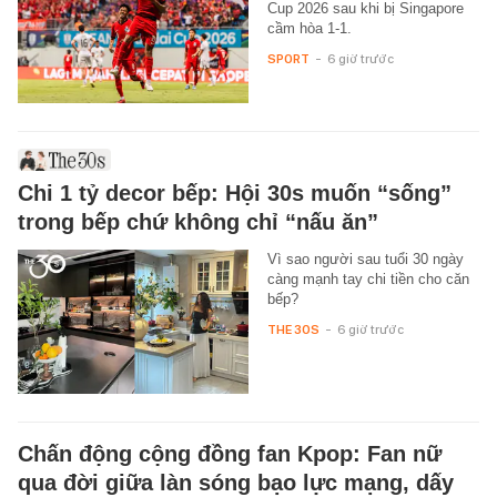
Cup 2026 sau khi bị Singapore
cầm hòa 1-1.
SPORT
-
6 giờ trước
Chi 1 tỷ decor bếp: Hội 30s muốn “sống”
trong bếp chứ không chỉ “nấu ăn”
Vì sao người sau tuổi 30 ngày
càng mạnh tay chi tiền cho căn
bếp?
THE 30S
-
6 giờ trước
Chấn động cộng đồng fan Kpop: Fan nữ
qua đời giữa làn sóng bạo lực mạng, dấy