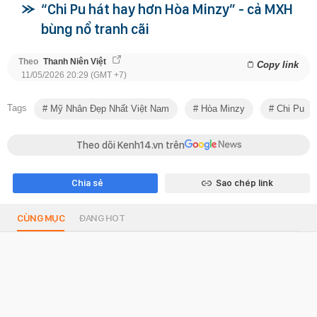
“Chi Pu hát hay hơn Hòa Minzy” - cả MXH
bùng nổ tranh cãi
Theo
Thanh Niên Việt
Copy link
11/05/2026 20:29 (GMT +7)
Tags
Mỹ Nhân Đẹp Nhất Việt Nam
Hòa Minzy
Chi Pu
Theo dõi Kenh14.vn trên
Chia sẻ
Sao chép link
CÙNG MỤC
ĐANG HOT