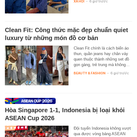
XÃ HỘI
-
6 giờ trước
Clean Fit: Công thức mặc đẹp chuẩn quiet
luxury từ những món đồ cơ bản
Clean Fit chính là cách biến áo
thun, quần jeans hay chân váy
quen thuộc thành những set đồ
gọn gàng, trẻ trung mà không…
BEAUTY & FASHION
-
6 giờ trước
Hòa Singapore 1-1, Indonesia bị loại khỏi
ASEAN Cup 2026
Đội tuyển Indonesia không vượt
qua được vòng bảng ASEAN