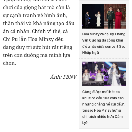
chơi của giọng hát mà còn là
sự cạnh tranh về hình ảnh,
thần thái và khả năng tạo dấu
ấn cá nhân. Chính vì thế, cả
Hòa Minzy và đại úy Thăng
Chi Pu lẫn Hòa Minzy đều
Văn Cương đã công khai
đang duy trì sức hút rất riêng
điều này giữa concert Sao
Nhập Ngũ
trên con đường mà mình lựa
chọn.
Ảnh: FBNV
Cùng được mời hát ca
khúc có câu "lúa chín cao
nhưng chẳng hề cúi đầu",
tại sao Hòa Minzy hứng
chỉ trích nhiều hơn Cẩm
Ly?