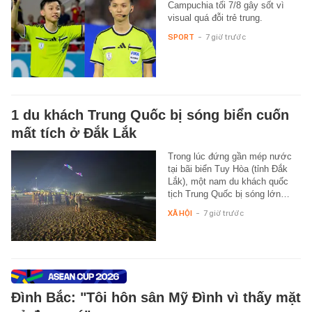
Campuchia tối 7/8 gây sốt vì
visual quá đỗi trẻ trung.
SPORT
-
7 giờ trước
1 du khách Trung Quốc bị sóng biển cuốn
mất tích ở Đắk Lắk
Trong lúc đứng gần mép nước
tại bãi biển Tuy Hòa (tỉnh Đắk
Lắk), một nam du khách quốc
tịch Trung Quốc bị sóng lớn…
XÃ HỘI
-
7 giờ trước
Đình Bắc: "Tôi hôn sân Mỹ Đình vì thấy mặt