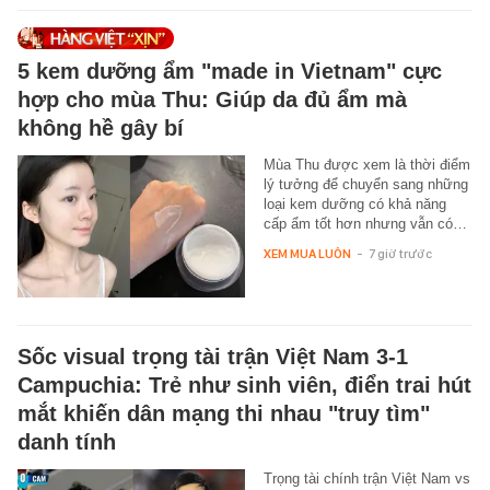
5 kem dưỡng ẩm "made in Vietnam" cực
hợp cho mùa Thu: Giúp da đủ ẩm mà
không hề gây bí
Mùa Thu được xem là thời điểm
lý tưởng để chuyển sang những
loại kem dưỡng có khả năng
cấp ẩm tốt hơn nhưng vẫn có…
XEM MUA LUÔN
-
7 giờ trước
Sốc visual trọng tài trận Việt Nam 3-1
Campuchia: Trẻ như sinh viên, điển trai hút
mắt khiến dân mạng thi nhau "truy tìm"
danh tính
Trọng tài chính trận Việt Nam vs