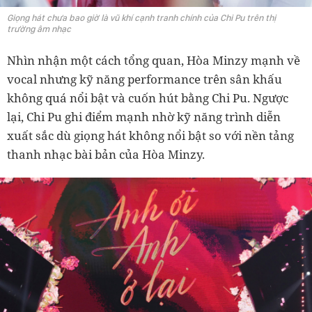
Giọng hát chưa bao giờ là vũ khí cạnh tranh chính của Chi Pu trên thị
trường âm nhạc
Nhìn nhận một cách tổng quan, Hòa Minzy mạnh về
vocal nhưng kỹ năng performance trên sân khấu
không quá nổi bật và cuốn hút bằng Chi Pu. Ngược
lại, Chi Pu ghi điểm mạnh nhờ kỹ năng trình diễn
xuất sắc dù giọng hát không nổi bật so với nền tảng
thanh nhạc bài bản của Hòa Minzy.