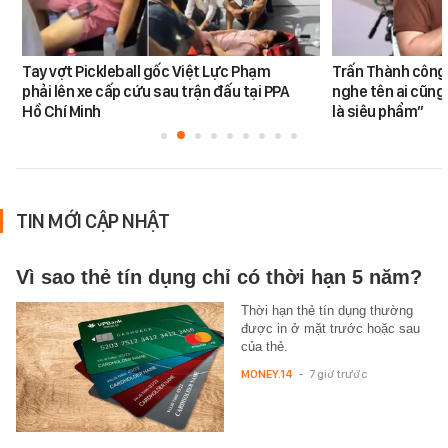
Tay vợt Pickleball gốc Việt Lực Phạm
Trấn Thành công 
phải lên xe cấp cứu sau trận đấu tại PPA
nghe tên ai cũng
Hồ Chí Minh
là siêu phẩm”
TIN MỚI CẬP NHẬT
Vì sao thẻ tín dụng chỉ có thời hạn 5 năm?
Thời hạn thẻ tín dụng thường
được in ở mặt trước hoặc sau
của thẻ.
MONEY.14
-
7 giờ trước