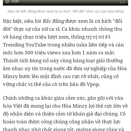
0:00
Siêu hit Bắc Bling được xem là cú hích "đổi đời" thực sự của Hòa Minzy
Đặc biệt, siêu hit
Bắc Bling
được xem là cú hích "đổi
đời" thực sự của nữ ca sĩ. Ca khúc nhanh chóng thu
về hàng chục triệu lượt xem, thống trị vị trí #1
Trending YouTube trong nhiều tuần liên tiếp và cán
mốc hơn 300 triệu views sau hơn 1 năm ra mắt.
Thành tích bùng nổ này cùng hàng loạt giải thưởng
âm nhạc uy tín trong nước đã đưa sự nghiệp của Hòa
Minzy bước lên một đỉnh cao rực rỡ nhất, củng cố
vững chắc vị thế của cô trên bản đồ Vpop.
Chính những ca khúc giàu cảm xúc, gần gũi với văn
hóa Việt đã mang lại cho Hòa Minzy lợi thế cực lớn về
độ nhận diện và thiện cảm từ khán giả đại chúng. Cô
hoàn toàn được công chúng công nhận về thực lực
thanh nhạc nhờ chất giọng tốt, quãng giọng rộng và