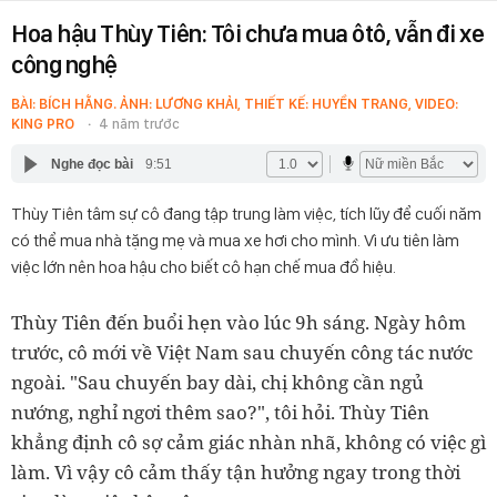
Hoa hậu Thùy Tiên: Tôi chưa mua ôtô, vẫn đi xe
công nghệ
BÀI: BÍCH HẰNG. ẢNH: LƯƠNG KHẢI, THIẾT KẾ: HUYỀN TRANG, VIDEO:
KING PRO
4 năm trước
Nghe đọc bài
9:51
Thùy Tiên tâm sự cô đang tập trung làm việc, tích lũy để cuối năm
có thể mua nhà tặng mẹ và mua xe hơi cho mình. Vì ưu tiên làm
việc lớn nên hoa hậu cho biết cô hạn chế mua đồ hiệu.
Thùy Tiên đến buổi hẹn vào lúc 9h sáng. Ngày hôm
trước, cô mới về Việt Nam sau chuyến công tác nước
ngoài. "Sau chuyến bay dài, chị không cần ngủ
nướng, nghỉ ngơi thêm sao?", tôi hỏi. Thùy Tiên
khẳng định cô sợ cảm giác nhàn nhã, không có việc gì
làm. Vì vậy cô cảm thấy tận hưởng ngay trong thời