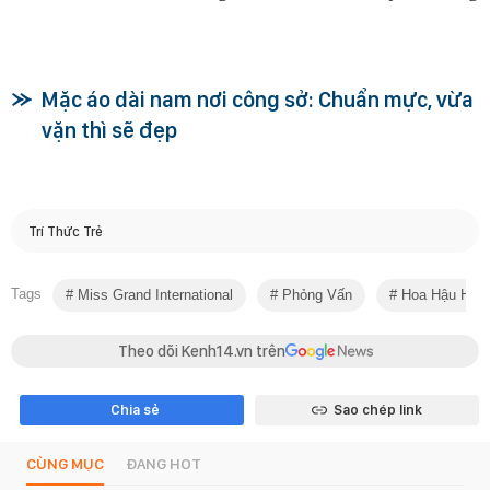
Mặc áo dài nam nơi công sở: Chuẩn mực, vừa
vặn thì sẽ đẹp
Trí Thức Trẻ
Tags
Miss Grand International
Phỏng Vấn
Hoa Hậu Hoà 
Theo dõi Kenh14.vn trên
Chia sẻ
Sao chép link
CÙNG MỤC
ĐANG HOT