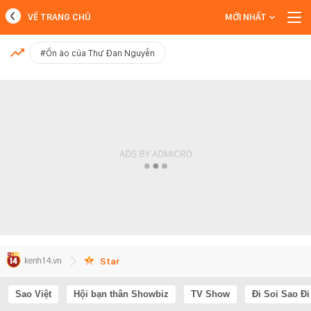
VỀ TRANG CHỦ
MỚI NHẤT
MỚI NHẤT
#Ồn ào của Thư Đan Nguyễn
Xem thêm
Star
Sao Việt
Hội bạn thân Showbiz
TV Show
Đi Soi Sao Đi