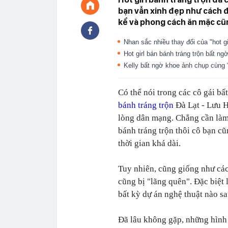
bạn vẫn xinh đẹp như cách đ
kể và phong cách ăn mặc cũ
Nhan sắc nhiều thay đổi của "hot gi
Hot girl bán bánh tráng trộn bất ng
Kelly bất ngờ khoe ảnh chụp cùng “h
Có thể nói trong các cô gái b
bánh tráng trộn
Đà Lạt - Lưu H
lòng dân mạng. Chẳng cần làm 
bánh tráng trộn thôi cô bạn cũ
thời gian khá dài.
Tuy nhiên, cũng giống như các
cũng bị "lãng quên". Đặc biệt 
bất kỳ dự án nghệ thuật nào sa
Đã lâu không gặp, những hình 