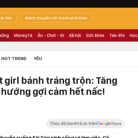
he 30s
dịch chuyển tới thành phố khác
 sống
Money.14
Ăn - Chơi - Đi
Xã hội
Sức khỏe
Tek-life
Học
HOT TREND
YÊU
 girl bánh tráng trộn: Tăng
 hướng gợi cảm hết nấc!
Theo dõi Kenh14.vn trên
chuyển xuống Sài Gòn sinh sống và làm việc. Cô