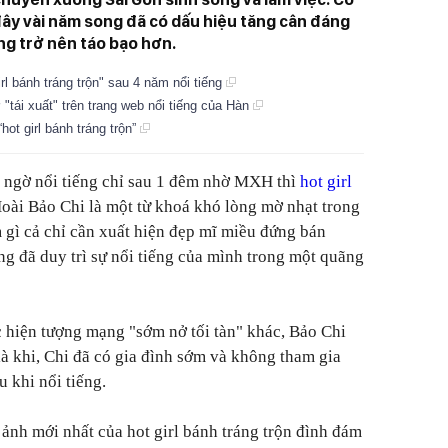
ây vài năm song đã có dấu hiệu tăng cân đáng
ng trở nên táo bạo hơn.
rl bánh tráng trộn" sau 4 năm nổi tiếng
ờ "tái xuất" trên trang web nổi tiếng của Hàn
ot girl bánh tráng trộn”
ất ngờ nổi tiếng chỉ sau 1 đêm nhờ MXH thì
hot girl
oài Bảo Chi là một từ khoá khó lòng mờ nhạt trong
gì cả chỉ cần xuất hiện đẹp mĩ miều đứng bán
ng đã duy trì sự nổi tiếng của mình trong một quãng
 hiện tượng mạng "sớm nở tối tàn" khác, Bảo Chi
là khi, Chi đã có gia đình sớm và không tham gia
u khi nổi tiếng.
ảnh mới nhất của hot girl bánh tráng trộn đình đám