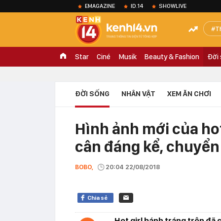
EMAGAZINE
ID.14
SHOWLIVE
T
Star
Ciné
Musik
Beauty & Fashion
Đời
ĐỜI SỐNG
NHÂN VẬT
XEM ĂN CHƠI
Hình ảnh mới của hot
cân đáng kể, chuyển
BOBO,
20:04 22/08/2018
Chia sẻ
Hot girl bánh tráng trộn đã 