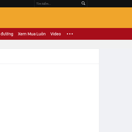
 đường
Xem Mua Luôn
Video