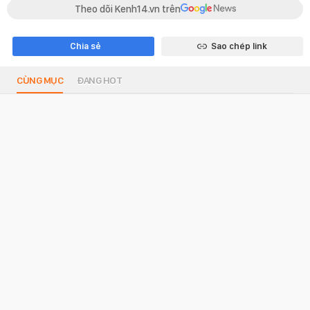
Theo dõi Kenh14.vn trên
Chia sẻ
Sao chép link
CÙNG MỤC
ĐANG HOT