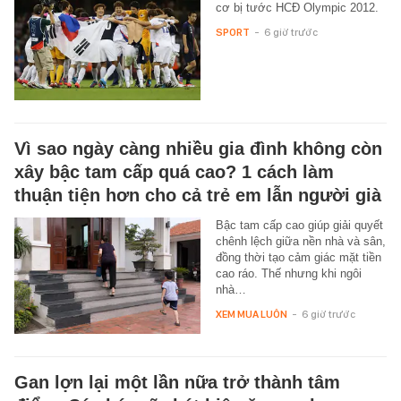
cơ bị tước HCĐ Olympic 2012.
SPORT
-
6 giờ trước
Vì sao ngày càng nhiều gia đình không còn
xây bậc tam cấp quá cao? 1 cách làm
thuận tiện hơn cho cả trẻ em lẫn người già
Bậc tam cấp cao giúp giải quyết
chênh lệch giữa nền nhà và sân,
đồng thời tạo cảm giác mặt tiền
cao ráo. Thế nhưng khi ngôi
nhà…
XEM MUA LUÔN
-
6 giờ trước
Gan lợn lại một lần nữa trở thành tâm