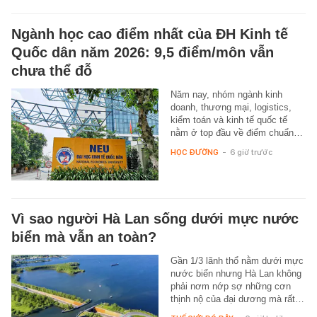
Ngành học cao điểm nhất của ĐH Kinh tế
Quốc dân năm 2026: 9,5 điểm/môn vẫn
chưa thể đỗ
Năm nay, nhóm ngành kinh
doanh, thương mại, logistics,
kiểm toán và kinh tế quốc tế
nằm ở top đầu về điểm chuẩn…
HỌC ĐƯỜNG
-
6 giờ trước
Vì sao người Hà Lan sống dưới mực nước
biển mà vẫn an toàn?
Gần 1/3 lãnh thổ nằm dưới mực
nước biển nhưng Hà Lan không
phải nơm nớp sợ những cơn
thịnh nộ của đại dương mà rất…