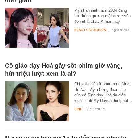
Mỹ nhân sinh năm 2004 đang
trở thành gương mặt được săn
đón nhất châu Á hiện nay.
BEAUTY & FASHION
-
7 giờ trước
Cô giáo dạy Hoá gây sốt phim giờ vàng,
hút triệu lượt xem là ai?
Chỉ xuất hiện ít phút trong Mùa
Hè Năm Ấy, những đoạn clip
của cô Sinh dạy Hoá do diễn
viên Trình Mỹ Duyên đóng hút…
CINE
-
7 giờ trước
Nữ ca sĩ cờ bạc nợ 15 tỷ đến mức phải ly