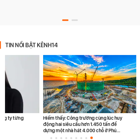
TIN NỔI BẬT KÊNH14
ông ty từng
Hiếm thấy: Công trường cùng lúc huy
động hai siêu cẩu hơn 1.450 tấn để
dựng một nhà hát 4.000 chỗ ở Phú…