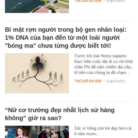
THẾ GIỚI ĐÓ ĐÂY
-
6 giờ trước
Bí mật rợn người trong bộ gen nhân loại:
1% DNA của bạn đến từ một loài người
"bóng ma" chưa từng được biết tới!
Trước khi loài Homo sapiens
thực hiện cuộc đại di cư rời khỏi
châu Phi để xâm chiếm địa cầu,
tổ tiên của chúng ta đã chạm…
THẾ GIỚI ĐÓ ĐÂY
-
6 giờ trước
“Nữ cơ trưởng đẹp nhất lịch sử hàng
không” giờ ra sao?
Sốc vì trông còn trẻ đẹp hơn cả
4 năm trước.