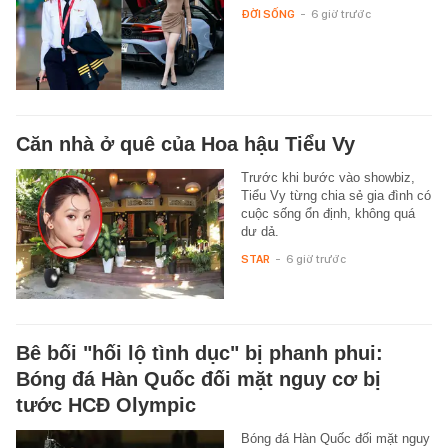
ĐỜI SỐNG
-
6 giờ trước
Căn nhà ở quê của Hoa hậu Tiểu Vy
Trước khi bước vào showbiz,
Tiểu Vy từng chia sẻ gia đình có
cuộc sống ổn định, không quá
dư dả.
STAR
-
6 giờ trước
Bê bối "hối lộ tình dục" bị phanh phui:
Bóng đá Hàn Quốc đối mặt nguy cơ bị
tước HCĐ Olympic
Bóng đá Hàn Quốc đối mặt nguy