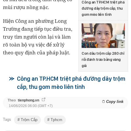
Công an TP.HCM triệt phá
mùi rượu nồng nặc.
đường dây trộm cắp, thu
gom mèo liên tỉnh
Hiện Công an phường Long
Trường đang tiếp tục điều tra,
truy tìm người còn lại và làm
rõ toàn bộ vụ việc để xử lý
theo quy định của pháp luật.
Con dâu trộm cắp 280 chỉ
rồi đánh tráo bằng vàng
giả
Công an TP.HCM triệt phá đường dây trộm
cắp, thu gom mèo liên tỉnh
Theo
tienphong.vn
Copy link
14/06/2026 06:00 (GMT +7)
Tags
Trộm Cắp
Tphcm