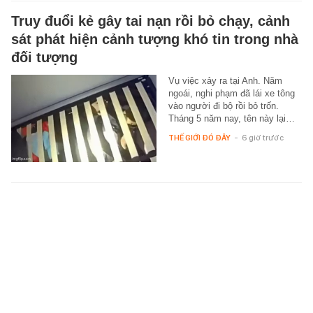
Truy đuổi kẻ gây tai nạn rồi bỏ chạy, cảnh
sát phát hiện cảnh tượng khó tin trong nhà
đối tượng
Vụ việc xảy ra tại Anh. Năm
ngoái, nghi phạm đã lái xe tông
vào người đi bộ rồi bỏ trốn.
Tháng 5 năm nay, tên này lại…
THẾ GIỚI ĐÓ ĐÂY
-
6 giờ trước
Trường ĐH Bách khoa TPHCM công bố
điểm chuẩn, cao nhất ở ngành Kỹ thuật
Bán dẫn
Trưa 9/8, Trường Đại học Bách
khoa (Đại học Quốc gia TPHCM)
công bố điểm chuẩn trúng tuyển
theo phương thức xét tuyển…