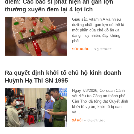
điểm: Các bác sĩ phát hiện ăn gan lợn
thường xuyên đem lại 4 lợi ích
Giàu sắt, vitamin A và nhiều
dưỡng chất, gan lợn có thể là
một phần của chế độ ăn đa
dạng. Tuy nhiên, đây không
phải…
SỨC KHỎE
-
6 giờ trước
Ra quyết định khởi tố chủ hộ kinh doanh
Huỳnh Hạ Thi SN 1995
Ngày 7/8/2026, Cơ quan Cảnh
sát điều tra Công an thành phố
Cần Thơ đã tống đạt Quyết định
khởi tố vụ án, khởi tố bị can
và…
XÃ HỘI
-
6 giờ trước