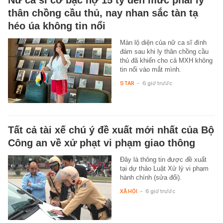
thân chồng cầu thủ, nay nhan sắc tàn tạ
héo úa không tin nổi
Màn lộ diện của nữ ca sĩ đình
đám sau khi ly thân chồng cầu
thủ đã khiến cho cả MXH không
tin nổi vào mắt mình.
STAR
-
6 giờ trước
Tất cả tài xế chú ý đề xuất mới nhất của Bộ
Công an về xử phạt vi phạm giao thông
Đây là thông tin được đề xuất
tại dự thảo Luật Xử lý vi phạm
hành chính (sửa đổi).
XÃ HỘI
-
6 giờ trước