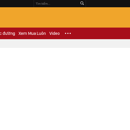
c đường
Xem Mua Luôn
Video