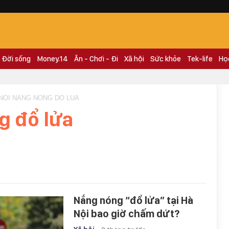
Đời sống
Money.14
Ăn - Chơi - Đi
Xã hội
Sức khỏe
Tek-life
Họ
 NOI NANG NONG DO LUA
g đổ lửa
Nắng nóng “đổ lửa” tại Hà
Nội bao giờ chấm dứt?