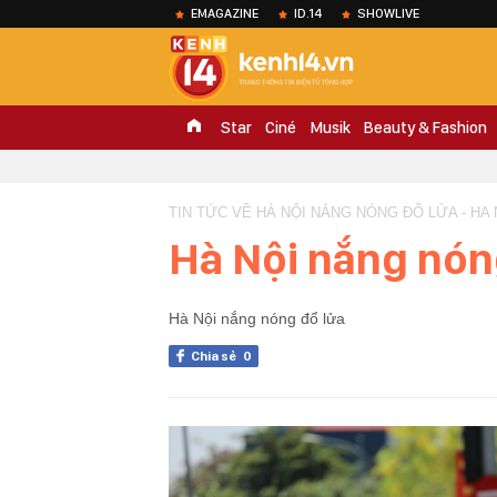
EMAGAZINE
ID.14
SHOWLIVE
Star
Ciné
Musik
Beauty & Fashion
TIN TỨC VỀ HÀ NỘI NẮNG NÓNG ĐỔ LỬA - HA
Hà Nội nắng nón
Hà Nội nắng nóng đổ lửa
Chia sẻ
0