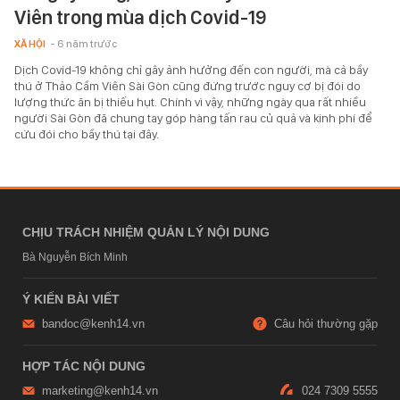
Viên trong mùa dịch Covid-19
XÃ HỘI
- 6 năm trước
Dịch Covid-19 không chỉ gây ảnh hưởng đến con người, mà cả bầy
thú ở Thảo Cầm Viên Sài Gòn cũng đứng trước nguy cơ bị đói do
lượng thức ăn bị thiếu hụt. Chính vì vậy, những ngày qua rất nhiều
người Sài Gòn đã chung tay góp hàng tấn rau củ quả và kinh phí để
cứu đói cho bầy thú tại đây.
CHỊU TRÁCH NHIỆM QUẢN LÝ NỘI DUNG
Bà Nguyễn Bích Minh
Ý KIẾN BÀI VIẾT
bandoc@kenh14.vn
Câu hỏi thường gặp
HỢP TÁC NỘI DUNG
marketing@kenh14.vn
024 7309 5555