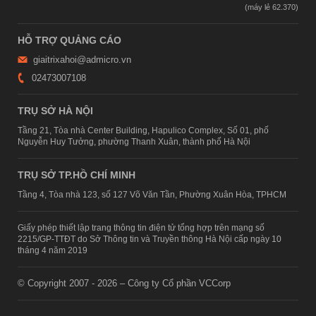
HỖ TRỢ QUẢNG CÁO
giaitrixahoi@admicro.vn
02473007108
TRỤ SỞ HÀ NỘI
Tầng 21, Tòa nhà Center Building, Hapulico Complex, Số 01, phố
Nguyễn Huy Tưởng, phường Thanh Xuân, thành phố Hà Nội
TRỤ SỞ TP.HỒ CHÍ MINH
Tầng 4, Tòa nhà 123, số 127 Võ Văn Tần, Phường Xuân Hòa, TPHCM
Giấy phép thiết lập trang thông tin điện tử tổng hợp trên mạng số
2215/GP-TTĐT do Sở Thông tin và Truyền thông Hà Nội cấp ngày 10
tháng 4 năm 2019
© Copyright 2007 - 2026 – Công ty Cổ phần VCCorp