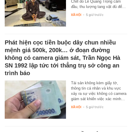
Chill do Lê Quang Trọng cầm
đầu, thu lượng tang vật đủ để…
XÃ HỘI
-
5 giờ trước
Phát hiện cọc tiền buộc dây chun nhiều
mệnh giá 500k, 200k… ở đoạn đường
không có camera giám sát, Trần Ngọc Hà
SN 1992 lập tức tới thẳng trụ sở công an
trình báo
Tài sản không kèm giấy tờ,
thông tin cá nhân và khu vực
xảy ra sự việc không có camera
giám sát khiến việc xác minh…
XÃ HỘI
-
5 giờ trước