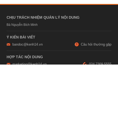
CHỊU TRÁCH NHIỆM QUẢN LÝ NỘI DUNG
Bà Nguyễn Bích Minh
Ý KIẾN BÀI VIẾT
bandoc@kenh14.vn
Câu hỏi thường gặp
HỢP TÁC NỘI DUNG
marketing@kenh14.vn
024 7309 5555
HỖ TRỢ QUẢNG CÁO
giaitrixahoi@admicro.vn
02473007108
TRỤ SỞ HÀ NỘI
Tầng 21, Tòa nhà Center Building, Hapulico Complex, Số 01, phố