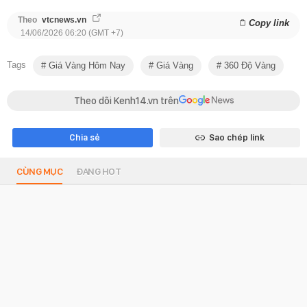
Theo
vtcnews.vn
Copy link
14/06/2026 06:20 (GMT +7)
Tags
Giá Vàng Hôm Nay
Giá Vàng
360 Độ Vàng
Theo dõi Kenh14.vn trên
Chia sẻ
Sao chép link
CÙNG MỤC
ĐANG HOT