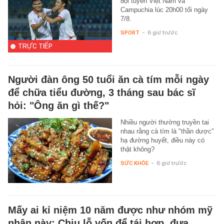
đội tuyển Việt Nam và
Campuchia lúc 20h00 tối ngày
7/8.
SPORT
-
6 giờ trước
TRỰC TIẾP
Người đàn ông 50 tuổi ăn cà tím mỗi ngày
để chữa tiểu đường, 3 tháng sau bác sĩ
hỏi: "Ông ăn gì thế?"
Nhiều người thường truyền tai
nhau rằng cà tím là "thần dược"
hạ đường huyết, điều này có
thật không?
SỨC KHỎE
-
6 giờ trước
Mấy ai kỉ niệm 10 năm được như nhóm mỹ
nhân này: Chịu lỗ vốn để tái hợp, đưa