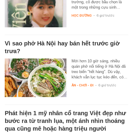
trường, cô được bầu chọn là
một trong những cựu sinh…
HỌC ĐƯỜNG
-
6 giờ trước
Vì sao phở Hà Nội hay bán hết trước giờ
trưa?
Mới hơn 10 giờ sáng, nhiều
quán phở nổi tiếng ở Hà Nội đã
treo biển "hết hàng". Dù vậy,
khách vẫn lục tục kéo đến, có…
ĂN - CHƠI - ĐI
-
6 giờ trước
Phát hiện 1 mỹ nhân cổ trang Việt đẹp như
bước ra từ tranh lụa, một ánh nhìn thoáng
qua cũng mê hoặc hàng triệu người