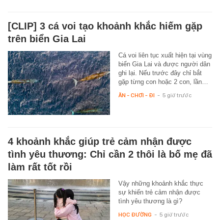
[CLIP] 3 cá voi tạo khoảnh khắc hiếm gặp
trên biển Gia Lai
Cá voi liên tục xuất hiện tại vùng
biển Gia Lai và được người dân
ghi lại. Nếu trước đây chỉ bắt
gặp từng con hoặc 2 con, lần…
ĂN - CHƠI - ĐI
-
5 giờ trước
4 khoảnh khắc giúp trẻ cảm nhận được
tình yêu thương: Chỉ cần 2 thôi là bố mẹ đã
làm rất tốt rồi
Vậy những khoảnh khắc thực
sự khiến trẻ cảm nhận được
tình yêu thương là gì?
HỌC ĐƯỜNG
-
5 giờ trước