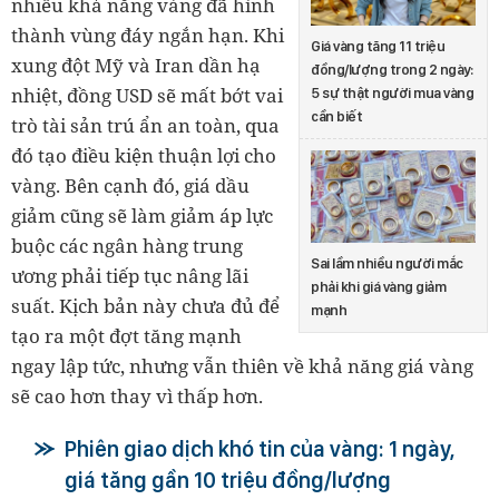
nhiều khả năng vàng đã hình
thành vùng đáy ngắn hạn. Khi
Giá vàng tăng 11 triệu
xung đột Mỹ và Iran dần hạ
đồng/lượng trong 2 ngày:
nhiệt, đồng USD sẽ mất bớt vai
5 sự thật người mua vàng
cần biết
trò tài sản trú ẩn an toàn, qua
đó tạo điều kiện thuận lợi cho
vàng. Bên cạnh đó, giá dầu
giảm cũng sẽ làm giảm áp lực
buộc các ngân hàng trung
Sai lầm nhiều người mắc
ương phải tiếp tục nâng lãi
phải khi giá vàng giảm
suất. Kịch bản này chưa đủ để
mạnh
tạo ra một đợt tăng mạnh
ngay lập tức, nhưng vẫn thiên về khả năng giá vàng
sẽ cao hơn thay vì thấp hơn.
Phiên giao dịch khó tin của vàng: 1 ngày,
giá tăng gần 10 triệu đồng/lượng