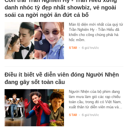
Con trai Trần Nghiên Hy - Trần Hiểu xứng
danh nhóc tỳ đẹp nhất showbiz, vẻ ngoài
soái ca ngời ngời ăn đứt cả bố
Màn lộ diện mới nhất của quý tử
Trần Nghiên Hy - Trần Hiểu đã
khiến cho công chúng phải há
hốc mồm.
STAR
-
6 giờ trước
Điều ít biết về diễn viên đóng Người Nhện
đang gây sốt toàn cầu
Người Nhện của bộ phim đang
làm mưa làm gió các rạp chiếu
toàn cầu, trong đó có Việt Nam,
xuất thân từ diễn viên múa và…
STAR
-
6 giờ trước