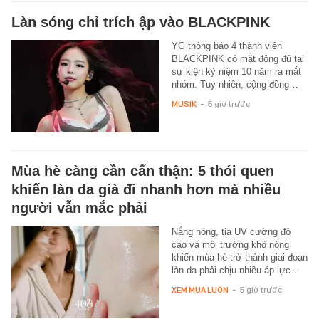
Làn sóng chỉ trích ập vào BLACKPINK
YG thông báo 4 thành viên
BLACKPINK có mặt đông đủ tại
sự kiện kỷ niệm 10 năm ra mắt
nhóm. Tuy nhiên, cộng đồng…
MUSIK
-
5 giờ trước
Mùa hè càng cần cẩn thận: 5 thói quen
khiến làn da già đi nhanh hơn mà nhiều
người vẫn mắc phải
Nắng nóng, tia UV cường độ
cao và môi trường khô nóng
khiến mùa hè trở thành giai đoạn
làn da phải chịu nhiều áp lực…
XEM MUA LUÔN
-
5 giờ trước