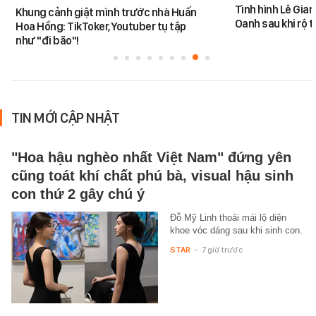
Tình hình Lê Gia
Khung cảnh giật mình trước nhà Huấn
Oanh sau khi rộ t
Hoa Hồng: TikToker, Youtuber tụ tập
như "đi bão"!
TIN MỚI CẬP NHẬT
"Hoa hậu nghèo nhất Việt Nam" đứng yên
cũng toát khí chất phú bà, visual hậu sinh
con thứ 2 gây chú ý
Đỗ Mỹ Linh thoải mái lộ diện
khoe vóc dáng sau khi sinh con.
STAR
-
7 giờ trước