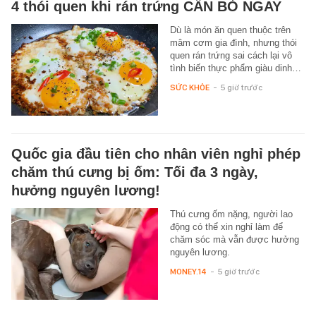
4 thói quen khi rán trứng CẦN BỎ NGAY
Dù là món ăn quen thuộc trên
mâm cơm gia đình, nhưng thói
quen rán trứng sai cách lại vô
tình biến thực phẩm giàu dinh…
SỨC KHỎE
-
5 giờ trước
Quốc gia đầu tiên cho nhân viên nghỉ phép
chăm thú cưng bị ốm: Tối đa 3 ngày,
hưởng nguyên lương!
Thú cưng ốm nặng, người lao
động có thể xin nghỉ làm để
chăm sóc mà vẫn được hưởng
nguyên lương.
MONEY.14
-
5 giờ trước