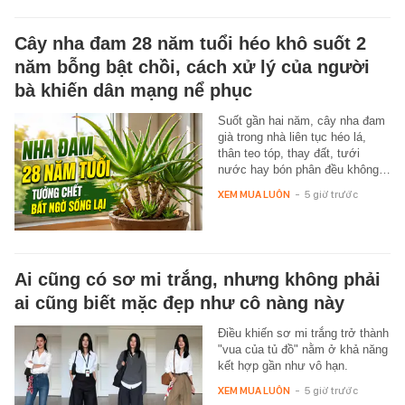
Cây nha đam 28 năm tuổi héo khô suốt 2
năm bỗng bật chồi, cách xử lý của người
bà khiến dân mạng nể phục
Suốt gần hai năm, cây nha đam
già trong nhà liên tục héo lá,
thân teo tóp, thay đất, tưới
nước hay bón phân đều không…
XEM MUA LUÔN
-
5 giờ trước
Ai cũng có sơ mi trắng, nhưng không phải
ai cũng biết mặc đẹp như cô nàng này
Điều khiến sơ mi trắng trở thành
"vua của tủ đồ" nằm ở khả năng
kết hợp gần như vô hạn.
XEM MUA LUÔN
-
5 giờ trước