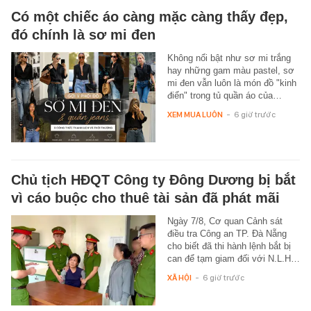
Có một chiếc áo càng mặc càng thấy đẹp,
đó chính là sơ mi đen
Không nổi bật như sơ mi trắng
hay những gam màu pastel, sơ
mi đen vẫn luôn là món đồ "kinh
điển" trong tủ quần áo của…
XEM MUA LUÔN
-
6 giờ trước
Chủ tịch HĐQT Công ty Đông Dương bị bắt
vì cáo buộc cho thuê tài sản đã phát mãi
Ngày 7/8, Cơ quan Cảnh sát
điều tra Công an TP. Đà Nẵng
cho biết đã thi hành lệnh bắt bị
can để tạm giam đối với N.L.H…
XÃ HỘI
-
6 giờ trước