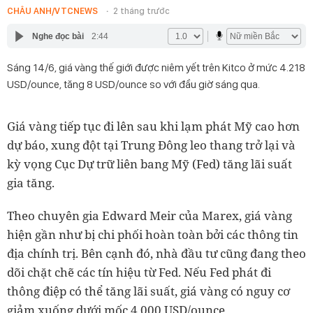
CHÂU ANH/VTCNEWS
2 tháng trước
Nghe đọc bài
2:44
Sáng 14/6, giá vàng thế giới được niêm yết trên Kitco ở mức 4.218
USD/ounce, tăng 8 USD/ounce so với đầu giờ sáng qua.
Giá vàng tiếp tục đi lên sau khi lạm phát Mỹ cao hơn
dự báo, xung đột tại Trung Đông leo thang trở lại và
kỳ vọng Cục Dự trữ liên bang Mỹ (Fed) tăng lãi suất
gia tăng.
Theo chuyên gia Edward Meir của Marex, giá vàng
hiện gần như bị chi phối hoàn toàn bởi các thông tin
địa chính trị. Bên cạnh đó, nhà đầu tư cũng đang theo
dõi chặt chẽ các tín hiệu từ Fed. Nếu Fed phát đi
thông điệp có thể tăng lãi suất, giá vàng có nguy cơ
giảm xuống dưới mốc 4.000 USD/ounce.