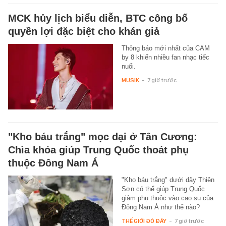
MCK hủy lịch biểu diễn, BTC công bố
quyền lợi đặc biệt cho khán giả
Thông báo mới nhất của CAM
by 8 khiến nhiều fan nhạc tiếc
nuối.
MUSIK
-
7 giờ trước
"Kho báu trắng" mọc dại ở Tân Cương:
Chìa khóa giúp Trung Quốc thoát phụ
thuộc Đông Nam Á
"Kho báu trắng" dưới dãy Thiên
Sơn có thể giúp Trung Quốc
giảm phụ thuộc vào cao su của
Đông Nam Á như thế nào?
THẾ GIỚI ĐÓ ĐÂY
-
7 giờ trước