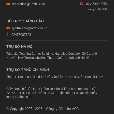
marketing@kenh14.vn
024 7309 5555
HỖ TRỢ QUẢNG CÁO
giaitrixahoi@admicro.vn
02473007108
TRỤ SỞ HÀ NỘI
Tầng 21, Tòa nhà Center Building, Hapulico Complex, Số 01, phố
Nguyễn Huy Tưởng, phường Thanh Xuân, thành phố Hà Nội
TRỤ SỞ TP.HỒ CHÍ MINH
Tầng 4, Tòa nhà 123, số 127 Võ Văn Tần, Phường Xuân Hòa, TPHCM
Giấy phép thiết lập trang thông tin điện tử tổng hợp trên mạng số
2215/GP-TTĐT do Sở Thông tin và Truyền thông Hà Nội cấp ngày 10
tháng 4 năm 2019
© Copyright 2007 - 2026 – Công ty Cổ phần VCCorp