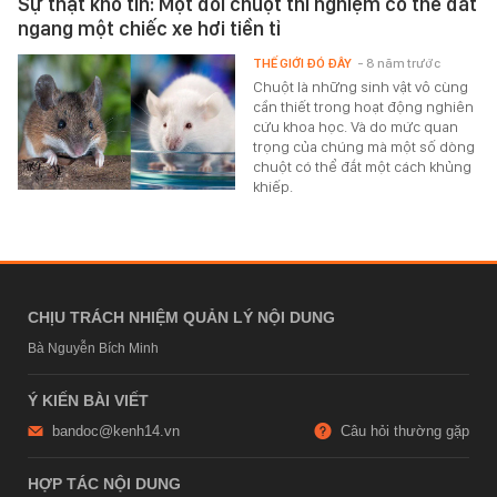
Sự thật khó tin: Một đôi chuột thí nghiệm có thể đắt
ngang một chiếc xe hơi tiền tỉ
THẾ GIỚI ĐÓ ĐÂY
- 8 năm trước
Chuột là những sinh vật vô cùng
cần thiết trong hoạt động nghiên
cứu khoa học. Và do mức quan
trọng của chúng mà một số dòng
chuột có thể đắt một cách khủng
khiếp.
CHỊU TRÁCH NHIỆM QUẢN LÝ NỘI DUNG
Bà Nguyễn Bích Minh
Ý KIẾN BÀI VIẾT
bandoc@kenh14.vn
Câu hỏi thường gặp
HỢP TÁC NỘI DUNG