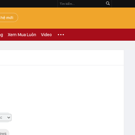
 hệ mới
ng
Xem Mua Luôn
Video