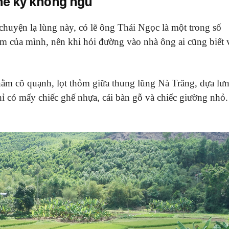
hế kỷ không ngủ
huyện lạ lùng này, có lẽ ông Thái Ngọc là một trong số
àm của mình, nên khi hỏi đường vào nhà ông ai cũng biết 
ằm cô quạnh, lọt thỏm giữa thung lũng Nà Trăng, dựa lư
hỉ có mấy chiếc ghế nhựa, cái bàn gỗ và chiếc giường nhỏ.