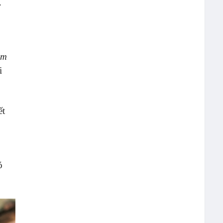
.
ăm
i
ết
6
ó