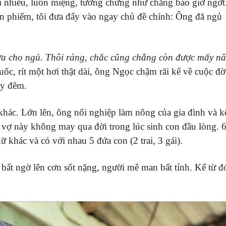
 nhiều, luôn miệng, tưởng chừng như chẳng bao giờ ngớt
n phiếm, tôi đưa đẩy vào ngay chủ đề chính: Ông đã ngủ
hưa cho ngủ. Thôi ráng, chắc cũng chẳng còn được mấy n
uốc, rít một hơi thật dài, ông Ngọc chậm rãi kể về cuộc đờ
ày đêm.
hác. Lớn lên, ông nối nghiệp làm nông của gia đình và k
 vợ này không may qua đời trong lúc sinh con đầu lòng. 
khác và có với nhau 5 đứa con (2 trai, 3 gái).
bất ngờ lên cơn sốt nặng, người mê man bất tỉnh. Kể từ đ