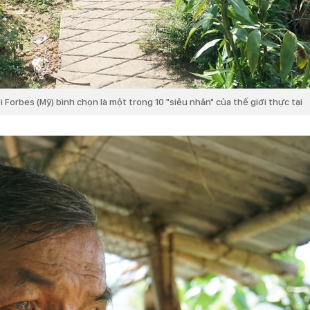
i Forbes (Mỹ) bình chọn là một trong 10 "siêu nhân" của thế giới thực tại