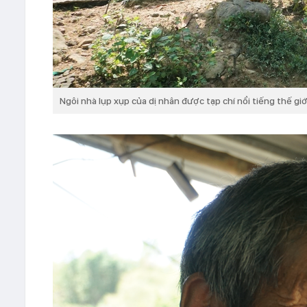
Ngôi nhà lụp xụp của dị nhân được tạp chí nổi tiếng thế giớ