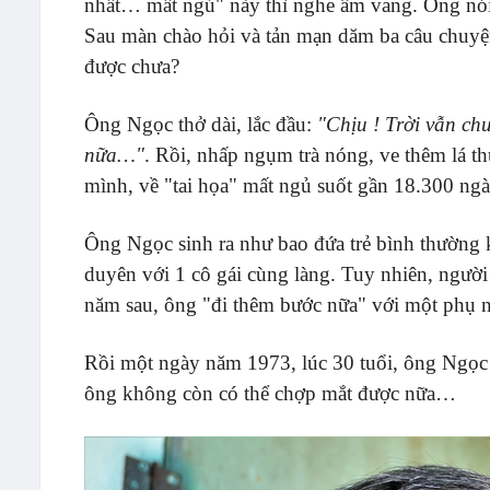
nhất… mất ngủ" này thì nghe âm vang. Ông nói
Sau màn chào hỏi và tản mạn dăm ba câu chuyệ
được chưa?
Ông Ngọc thở dài, lắc đầu:
"Chịu ! Trời vẫn c
nữa…"
. Rồi, nhấp ngụm trà nóng, ve thêm lá th
mình, về "tai họa" mất ngủ suốt gần 18.300 ng
Ông Ngọc sinh ra như bao đứa trẻ bình thường k
duyên với 1 cô gái cùng làng. Tuy nhiên, người
năm sau, ông "đi thêm bước nữa" với một phụ nữ 
Rồi một ngày năm 1973, lúc 30 tuổi, ông Ngọc 
ông không còn có thể chợp mắt được nữa…