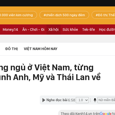
0.000 viên kim cương
chiến dịch 500 ngày đêm
Đô thị Thế
Money.14
Ăn - Chơi - Đi
Xã hội
Sức khỏe
Tek-life
Học đườ
ĐÔ THỊ
VIỆT NAM HÔM NAY
ng ngủ ở Việt Nam, từng
ình Anh, Mỹ và Thái Lan về
6:58
Nghe đọc bài
Theo dõi Kenh14.vn trên