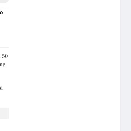
áo
ì 50
ông
ời