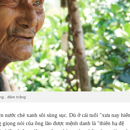
ững… đêm trắng
m nước chè xanh sôi sùng sục. Dù ở cái tuổi "xưa nay hiế
giọng nói của ông lão được mệnh danh là "thiên hạ đệ