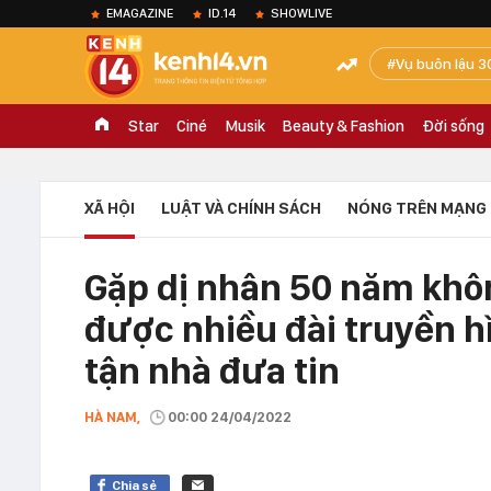
EMAGAZINE
ID.14
SHOWLIVE
Vụ buôn lậu 3
Star
Ciné
Musik
Beauty & Fashion
Đời sống
XÃ HỘI
LUẬT VÀ CHÍNH SÁCH
NÓNG TRÊN MẠNG
Gặp dị nhân 50 năm khô
được nhiều đài truyền h
tận nhà đưa tin
HÀ NAM,
00:00 24/04/2022
Chia sẻ