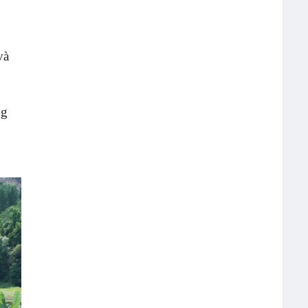
và
ng