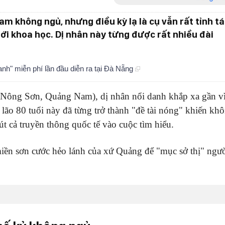
am không ngủ, nhưng điều kỳ lạ là cụ vẫn rất tỉnh t
ới khoa học. Dị nhân này từng được rất nhiều đài
nh" miễn phí lần đầu diễn ra tại Đà Nẵng
 Nông Sơn, Quảng Nam), dị nhân nổi danh khắp xa gần v
ão 80 tuổi này đã từng trở thành "đề tài nóng" khiến kh
t cả truyền thông quốc tế vào cuộc tìm hiểu.
iền sơn cước hẻo lánh của xứ Quảng để "mục sở thị" ngư