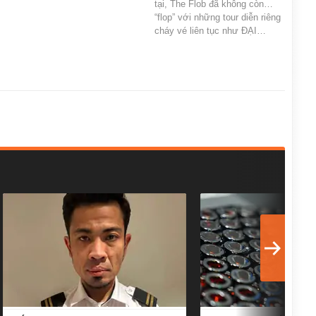
tại, The Flob đã không còn…
“flop” với những tour diễn riêng
cháy vé liên tục như ĐẠI…