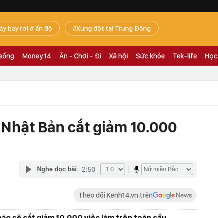
áy bay rơi ở ấn độ
Xung đột tại Trung Đông
 sống
Money.14
Ăn - Chơi - Đi
Xã hội
Sức khỏe
Tek-life
Học
ử Nhật Bản cắt giảm 10.000
2:50
Nghe đọc bài
Theo dõi Kenh14.vn trên
áo sẽ cắt giảm 10.000 việc làm trên toàn cầu