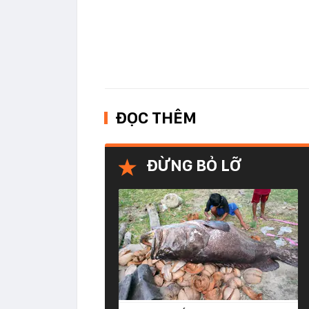
ĐỌC THÊM
ĐỪNG BỎ LỠ