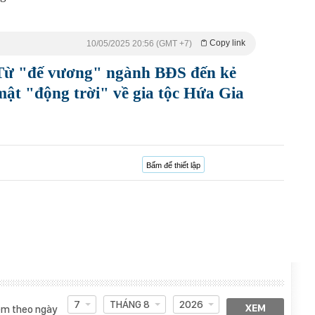
Copy link
10/05/2025 20:56 (GMT +7)
 Từ "đế vương" ngành BĐS đến kẻ
mật "động trời" về gia tộc Hứa Gia
Bấm để thiết lập
7
THÁNG 8
2026
XEM
m theo ngày