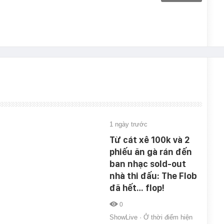
1 ngày trước
Từ cát xê 100k và 2
phiếu ăn gà rán đến
ban nhạc sold-out
nhà thi đấu: The Flob
đã hết… flop!
0
ShowLive · Ở thời điểm hiện