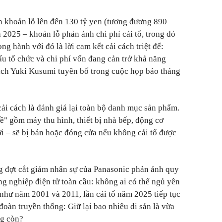
n khoản lỗ lên đến 130 tỷ yen (tương đương 890
 2025 – khoản lỗ phản ánh chi phí cải tổ, trong đó
ng hành với đó là lời cam kết cải cách triệt để:
cấu tổ chức và chi phí vốn đang cản trở khả năng
ịch Yuki Kusumi tuyên bố trong cuộc họp báo tháng
ải cách là đánh giá lại toàn bộ danh mục sản phẩm.
ề" gồm máy thu hình, thiết bị nhà bếp, động cơ
ơi – sẽ bị bán hoặc đóng cửa nếu không cải tổ được
g đợt cắt giảm nhân sự của Panasonic phản ánh quy
ng nghiệp điện tử toàn cầu: không ai có thể ngủ yên
như năm 2001 và 2011, lần cải tổ năm 2025 tiếp tục
 đoàn truyền thống: Giữ lại bao nhiêu di sản là vừa
ng còn?