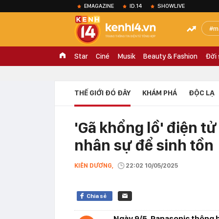
EMAGAZINE
ID.14
SHOWLIVE
m
Star
Ciné
Musik
Beauty & Fashion
Đời
THẾ GIỚI ĐÓ ĐÂY
KHÁM PHÁ
ĐỘC LẠ
'Gã khổng lồ' điện t
nhân sự để sinh tồn
KIÊN DƯƠNG,
22:02 10/05/2025
Chia sẻ
Ngày 9/5, Panasonic thông b