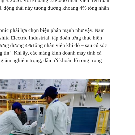
áng 3/2026. Với khoảng 228.000 nhân viên trên toàn
24, động thái này tương đương khoảng 4% tổng nhân
onic phải lựa chọn biện pháp mạnh như vậy. Năm
ita Electric Industrial, tập đoàn từng thực hiện
tương đương 4% tổng nhân viên khi đó – sau cú sốc
 tin". Khi ấy, các mảng kinh doanh máy tính cá
 giảm nghiêm trọng, dẫn tới khoản lỗ ròng trong