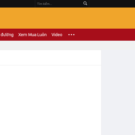
 đường
Xem Mua Luôn
Video