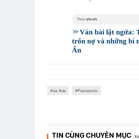
Theo
vtv.vn
Ván bài lật ngửa:
trốn nợ và những bí 
Ấn
sa thải
Panasonic
TIN CÙNG CHUYÊN MỤC
Xe