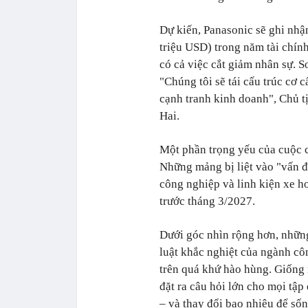
Dự kiến, Panasonic sẽ ghi nhậ
triệu USD) trong năm tài chính
có cả việc cắt giảm nhân sự. So
"Chúng tôi sẽ tái cấu trúc cơ 
cạnh tranh kinh doanh", Chủ t
Hai.
Một phần trọng yếu của cuộc c
Những mảng bị liệt vào "vấn đ
công nghiệp và linh kiện xe h
trước tháng 3/2027.
Dưới góc nhìn rộng hơn, nhữn
luật khắc nghiệt của ngành cô
trên quá khứ hào hùng. Giống 
đặt ra câu hỏi lớn cho mọi tập
– và thay đổi bao nhiêu để số