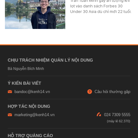
Trần Tuấn Minh gây ấn tượng khi
lọt vào danh sách Forbes 30
Under 30 Asia dù chỉ mới 22 tuổi.
CHỊU TRÁCH NHIỆM QUẢN LÝ NỘI DUNG
Bà Nguyễn Bích Minh
Ý KIẾN BÀI VIẾT
bandoc@kenh14.vn
Câu hỏi thường gặp
HỢP TÁC NỘI DUNG
marketing@kenh14.vn
024 7309 5555
HỖ TRỢ QUẢNG CÁO