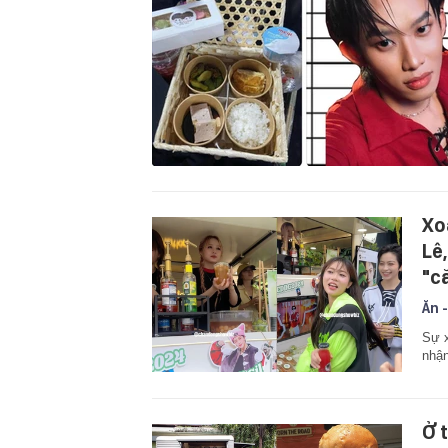
Xo
Lê
"c
Ăn -
Sự x
nhận
Ở 