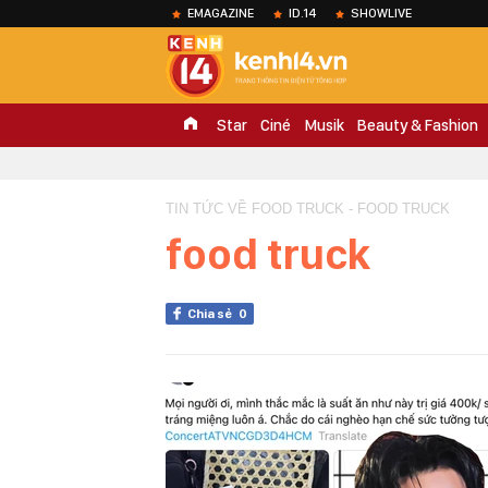
EMAGAZINE
ID.14
SHOWLIVE
Star
Ciné
Musik
Beauty & Fashion
TIN TỨC VỀ FOOD TRUCK - FOOD TRUCK
food truck
Chia sẻ
0