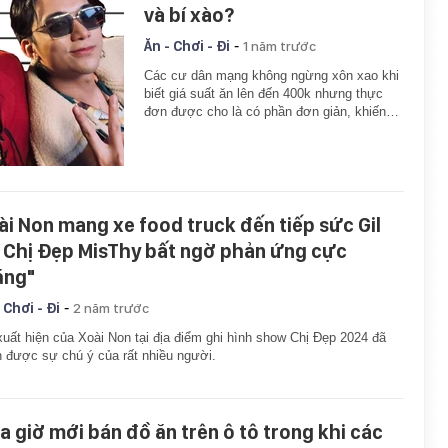
và bí xào?
-
Ăn - Chơi - Đi
1 năm trước
Các cư dân mạng không ngừng xôn xao khi
biết giá suất ăn lên đến 400k nhưng thực
đơn được cho là có phần đơn giản, khiến…
ài Non mang xe food truck đến tiếp sức Gil
, Chị Đẹp MisThy bất ngờ phản ứng cực
ăng"
-
 Chơi - Đi
2 năm trước
uất hiện của Xoài Non tại địa điểm ghi hình show Chị Đẹp 2024 đã
 được sự chú ý của rất nhiều người.
ta giờ mới bán đồ ăn trên ô tô trong khi các