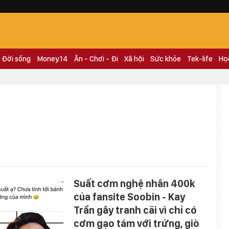
Đời sống
Money.14
Ăn - Chơi - Đi
Xã hội
Sức khỏe
Tek-life
Họ
Suất cơm nghệ nhân 400k
của fansite Soobin - Kay
Trần gây tranh cãi vì chỉ có
cơm gạo tám với trứng, giò