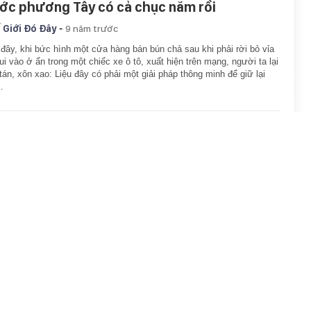
ớc phương Tây có cả chục năm rồi
-
 Giới Đó Đây
9 năm trước
đây, khi bức hình một cửa hàng bán bún chả sau khi phải rời bỏ vỉa
lui vào ở ẩn trong một chiếc xe ô tô, xuất hiện trên mạng, người ta lại
tán, xôn xao: Liệu đây có phải một giải pháp thông minh để giữ lại
…