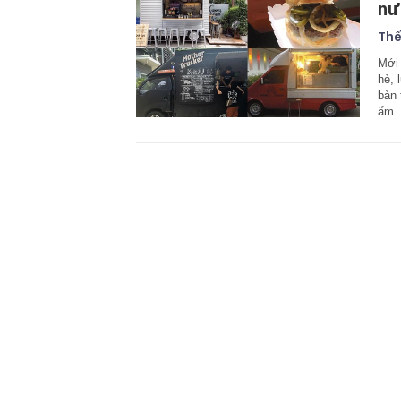
nư
Thế
Mới 
hè, 
bàn 
ẩm