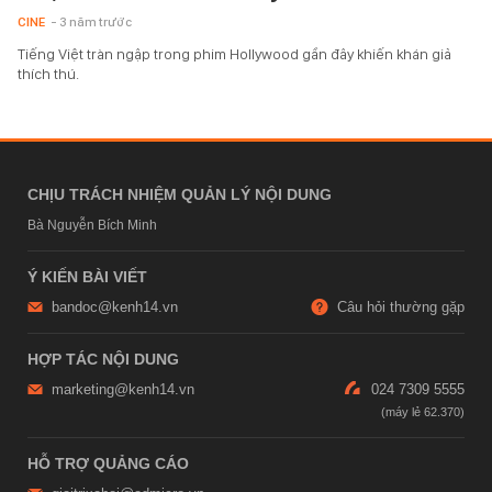
CINE
- 3 năm trước
Tiếng Việt tràn ngập trong phim Hollywood gần đây khiến khán giả
thích thú.
CHỊU TRÁCH NHIỆM QUẢN LÝ NỘI DUNG
Bà Nguyễn Bích Minh
Ý KIẾN BÀI VIẾT
bandoc@kenh14.vn
Câu hỏi thường gặp
HỢP TÁC NỘI DUNG
marketing@kenh14.vn
024 7309 5555
HỖ TRỢ QUẢNG CÁO