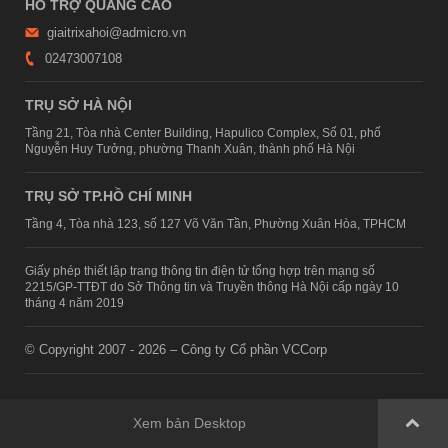
HỖ TRỢ QUẢNG CÁO
giaitrixahoi@admicro.vn
02473007108
TRỤ SỞ HÀ NỘI
Tầng 21, Tòa nhà Center Building, Hapulico Complex, Số 01, phố
Nguyễn Huy Tưởng, phường Thanh Xuân, thành phố Hà Nội
TRỤ SỞ TP.HỒ CHÍ MINH
Tầng 4, Tòa nhà 123, số 127 Võ Văn Tần, Phường Xuân Hòa, TPHCM
Giấy phép thiết lập trang thông tin điện tử tổng hợp trên mạng số
2215/GP-TTĐT do Sở Thông tin và Truyền thông Hà Nội cấp ngày 10
tháng 4 năm 2019
© Copyright 2007 - 2026 – Công ty Cổ phần VCCorp
Xem bản Desktop