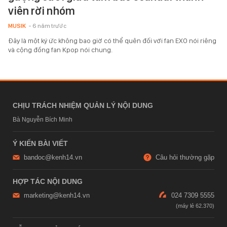
viên rời nhóm
MUSIK
- 6 năm trước
Đây là một ký ức không bao giờ có thể quên đối với fan EXO nói riêng
và cộng đồng fan Kpop nói chung.
CHỊU TRÁCH NHIỆM QUẢN LÝ NỘI DUNG
Bà Nguyễn Bích Minh
Ý KIẾN BÀI VIẾT
bandoc@kenh14.vn
Câu hỏi thường gặp
HỢP TÁC NỘI DUNG
marketing@kenh14.vn
024 7309 5555