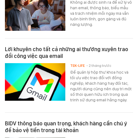
Không ai được sinh ra để xử lý vô
hạn email, thông báo, biểu mẫu
và trách nhiệm mỗi ngày mà vẫn
luôn bình tĩnh, gọn gàng và đủ
năng lượng.
Lời khuyên cho tất cả những ai thường xuyên trao
đổi công việc qua email
TEK-LIFE
- 2 tháng trước
Để quản lý hộp thư khoa học và
tối ưu việc trao đổi với đồng
nghiệp, khách hàng hay đối tác,
người dùng cũng nên duy trì một
số thói quen hữu ích trong quá
trình sử dụng email hằng ngày.
BIDV thông báo quan trọng, khách hàng cần chú ý
để bảo vệ tiền trong tài khoản