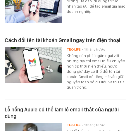
tượng lừa đảo lợi dụng trí tuệ
nhân tạo (AI) để tạo email giả mạo
doanh nghiệp.
Cách đổi tên tài khoản Gmail ngay trên điện thoại
TEK-LIFE
- 1 tháng trước
Không còn phải ngần ngại với
những địa chỉ email thiếu chuyên
nghiệp thời niên thiếu, người
dùng giờ đây có thể đổi tên tài
khoản Gmail dễ dàng mà vẫn giữ
nguyên toàn bộ dữ liệu và thư từ
quan trọng.
Lỗ hổng Apple có thể làm lộ email thật của người
dùng
TEK-LIFE
- 1 tháng trước