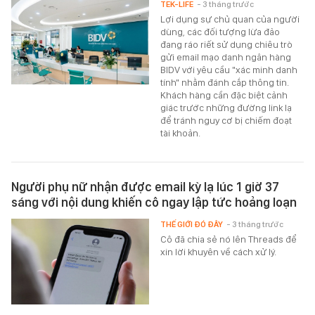
TEK-LIFE
- 3 tháng trước
Lợi dụng sự chủ quan của người
dùng, các đối tượng lừa đảo
đang ráo riết sử dụng chiêu trò
gửi email mạo danh ngân hàng
BIDV với yêu cầu "xác minh danh
tính" nhằm đánh cắp thông tin.
Khách hàng cần đặc biệt cảnh
giác trước những đường link lạ
để tránh nguy cơ bị chiếm đoạt
tài khoản.
Người phụ nữ nhận được email kỳ lạ lúc 1 giờ 37
sáng với nội dung khiến cô ngay lập tức hoảng loạn
THẾ GIỚI ĐÓ ĐÂY
- 3 tháng trước
Cô đã chia sẻ nó lên Threads để
xin lời khuyên về cách xử lý.