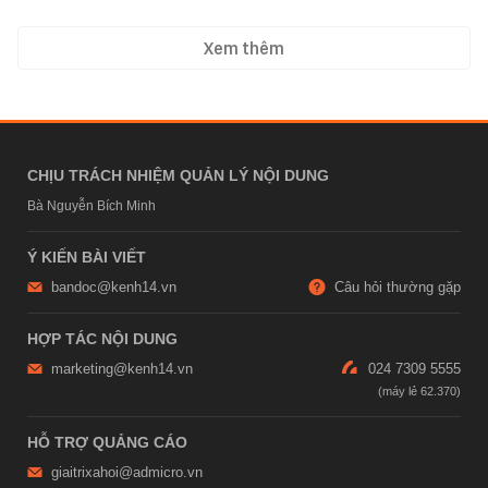
Xem thêm
CHỊU TRÁCH NHIỆM QUẢN LÝ NỘI DUNG
Bà Nguyễn Bích Minh
Ý KIẾN BÀI VIẾT
bandoc@kenh14.vn
Câu hỏi thường gặp
HỢP TÁC NỘI DUNG
marketing@kenh14.vn
024 7309 5555
HỖ TRỢ QUẢNG CÁO
giaitrixahoi@admicro.vn