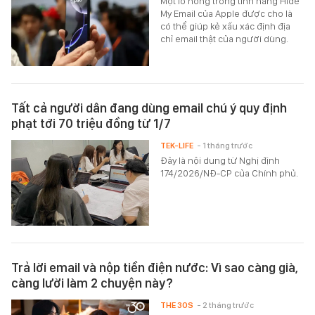
Một lỗ hổng trong tính năng Hide
My Email của Apple được cho là
có thể giúp kẻ xấu xác định địa
chỉ email thật của người dùng.
Tất cả người dân đang dùng email chú ý quy định
phạt tới 70 triệu đồng từ 1/7
TEK-LIFE
- 1 tháng trước
Đây là nội dung từ Nghị định
174/2026/NĐ-CP của Chính phủ.
Trả lời email và nộp tiền điện nước: Vì sao càng già,
càng lười làm 2 chuyện này?
THE 30S
- 2 tháng trước