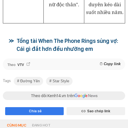
duyên kéo dài
nữ độc thân".
suốt nhiều năm.
Tổng tài When The Phone Rings sủng vợ:
Cái gì đắt hơn đều nhường em
Copy link
Theo
VTV
Tags
Đường Yên
Star Style
Theo dõi Kenh14.vn trên
Chia sẻ
Sao chép link
CÙNG MỤC
ĐANG HOT