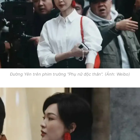
Đường Yên trên phim trường "Phụ nữ độc thân". (Ảnh: Weibo)