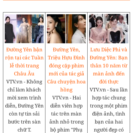
Lưu Diệc Phi và
Đường Yên bận
Đường Yên,
Đường Yên: Bạn
rộn tại các Tuần
Triệu Hựu Đình
thân 10 năm từ
lễ thời trang
đóng cặp phim
màn ảnh đến
Châu Âu
mới của tác giả
đời thực
VTV.vn - Không
Câu chuyện hoa
VTV.vn - Sau lần
chỉ làm khách
hồng
hợp tác chung
mời xem trình
VTV.vn - Hai
trong một phim
diễn, Đường Yên
diễn viên hợp
điện ảnh, tình
còn tự tin sải
tác trên màn
bạn của hai
bước trên sàn
ảnh nhỏ trong
người đẹp có
chữ T.
bộ phim "Phụ