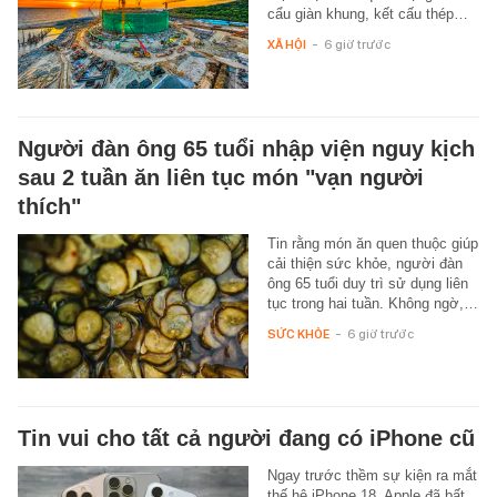
cẩu giàn khung, kết cấu thép…
XÃ HỘI
-
6 giờ trước
Người đàn ông 65 tuổi nhập viện nguy kịch
sau 2 tuần ăn liên tục món "vạn người
thích"
Tin rằng món ăn quen thuộc giúp
cải thiện sức khỏe, người đàn
ông 65 tuổi duy trì sử dụng liên
tục trong hai tuần. Không ngờ,…
SỨC KHỎE
-
6 giờ trước
Tin vui cho tất cả người đang có iPhone cũ
Ngay trước thềm sự kiện ra mắt
thế hệ iPhone 18, Apple đã bất