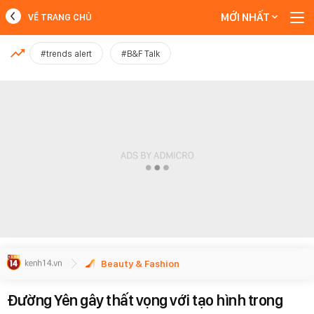
MỚI NHẤT
VỀ TRANG CHỦ
MỚI NHẤT
#trends alert
#B&F Talk
Xem thêm
Beauty & Fashion
Đường Yên gây thất vọng với tạo hình trong