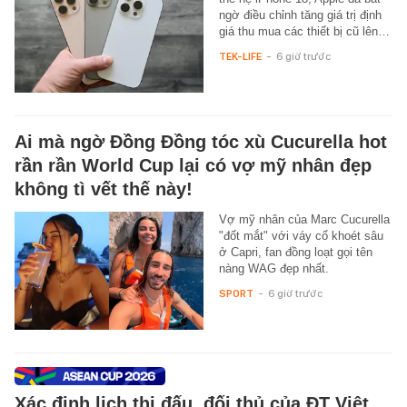
ngờ điều chỉnh tăng giá trị định
giá thu mua các thiết bị cũ lên…
TEK-LIFE
-
6 giờ trước
Ai mà ngờ Đồng Đồng tóc xù Cucurella hot
rần rần World Cup lại có vợ mỹ nhân đẹp
không tì vết thế này!
Vợ mỹ nhân của Marc Cucurella
"đốt mắt" với váy cổ khoét sâu
ở Capri, fan đồng loạt gọi tên
nàng WAG đẹp nhất.
SPORT
-
6 giờ trước
Xác định lịch thi đấu, đối thủ của ĐT Việt