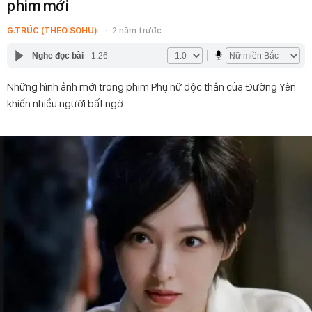
phim mới
G.TRÚC (THEO SOHU)
2 năm trước
Nghe đọc bài
1:26
Những hình ảnh mới trong phim Phụ nữ độc thân của Đường Yên
khiến nhiều người bất ngờ.