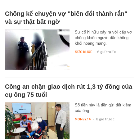
Chồng kể chuyện vợ "biến đổi thành rắn"
và sự thật bất ngờ
Sự cố hi hữu xảy ra với cặp vợ
chồng khiến người dân không
khỏi hoang mang.
SỨC KHỎE
-
6 giờ trước
Công an chặn giao dịch rút 1,3 tỷ đồng của
cụ ông 75 tuổi
Số tiền này là tiền gửi tiết kiệm
của ông.
MONEY.14
-
6 giờ trước