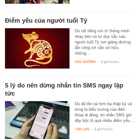
Điểm yếu của người tuổi Tý
Dù nổi tiếng với trí thông minh
nhạy bén và tư duy sắc sảo,
người tuổi Tý nơi giảng đường
lẫn công sở vẫn sở hữu
những…
HỌC ĐƯỜNG
-
5 giờ trước
5 lý do nên dừng nhắn tin SMS ngay lập
tức
Dù đã tồn tại hơn ba thập kỷ và
từng là biểu tượng của điện
thoại di động, tin nhắn SMS giờ
đây bộc lộ quá nhiều điểm yếu…
TEK-LIFE
-
5 giờ trước