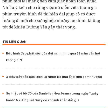
phim mới lại mang đến cảm giác hoàn toàn khác.
Nhiều ý kiến cho rằng việc nữ diễn viên tham gia
phim truyền hình đề tài hiện đại giúp cô có được
hướng đi mới cho sự nghiệp nhưng tạo hình không
tốt dễ khiến Đường Yên gây thất vọng.
TIN LIÊN QUAN
Bức hình đẹp phát sốc của đại minh tinh, qua 23 năm vẫn hot
không dứt
3 giây gây sốc của Địch Lệ Nhiệt Ba qua ống kính cam thường
Sự thật về bộ đồ của Danielle (NewJeans) trong ngày “quậy
banh” MXH, đại sứ Suzy có khoảnh khắc đắt giá