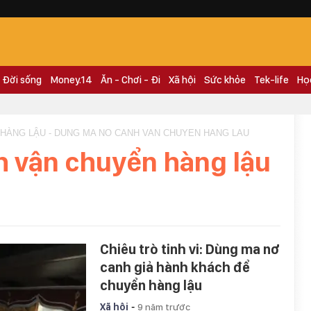
Đời sống
Money.14
Ăn - Chơi - Đi
Xã hội
Sức khỏe
Tek-life
Họ
 HÀNG LẬU - DUNG MA NO CANH VAN CHUYEN HANG LAU
 vận chuyển hàng lậu
Chiêu trò tinh vi: Dùng ma nơ
canh giả hành khách để
chuyển hàng lậu
-
Xã hội
9 năm trước