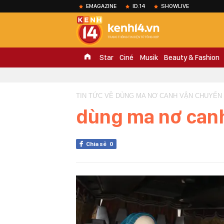
EMAGAZINE
ID.14
SHOWLIVE
Star
Ciné
Musik
Beauty & Fashion
TIN TỨC VỀ DÙNG MA NƠ CANH VẬN CHUYỂN
dùng ma nơ canh
Chia sẻ
0