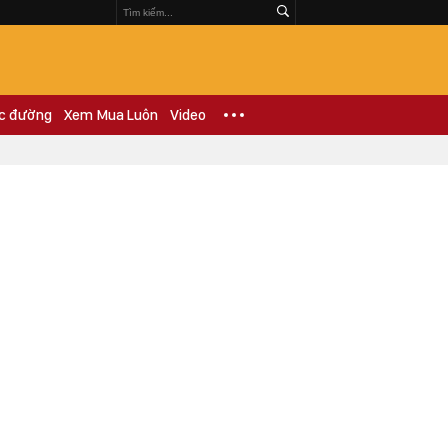
c đường
Xem Mua Luôn
Video