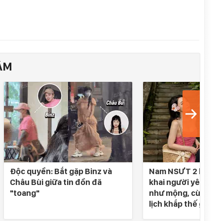
ÂM
Độc quyền: Bắt gặp Binz và
Nam NSƯT 2 lần đò
Châu Bùi giữa tin đồn đã
khai người yêu SN 
"toang"
như mộng, cùng nh
lịch khắp thế gian