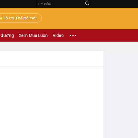
Đô thị Thế hệ mới
 đường
Xem Mua Luôn
Video