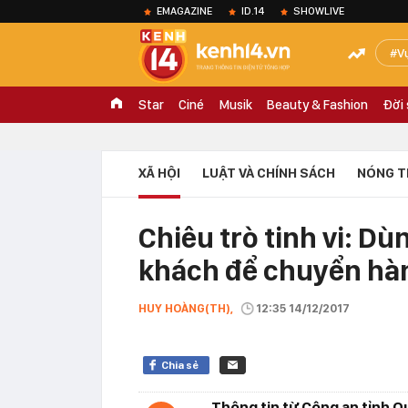
EMAGAZINE
ID.14
SHOWLIVE
V
Star
Ciné
Musik
Beauty & Fashion
Đời
XÃ HỘI
LUẬT VÀ CHÍNH SÁCH
NÓNG T
Chiêu trò tinh vi: D
khách để chuyển hà
HUY HOÀNG(TH),
12:35 14/12/2017
Chia sẻ
Thông tin từ Công an tỉnh Q