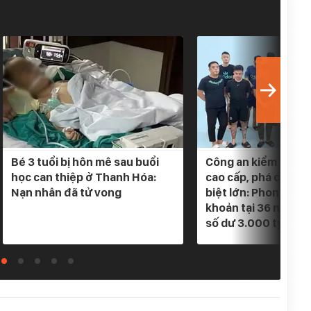
Bé 3 tuổi bị hôn mê sau buổi
Công an kiểm tra 5 
học can thiệp ở Thanh Hóa:
cao cấp, phá chuyê
Nạn nhân đã tử vong
biệt lớn: Phong tỏa
khoản tại 36 ngân h
số dư 3.000 tỷ