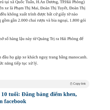
trú tại xã Quốc Tuấn, H.An Dương, TP.Hải Phòng)
ên xe là Phạm Thị Mai, Đoàn Thị Tuyết, Đoàn Thị
đều không xuất trình được bất cứ giấy tờ nào
gồm gần 2.000 chai rượu và bia ngoại, 1.800 gói
ở số hàng lậu này từ Quảng Trị ra Hải Phòng để
ần đầu họ gặp xe khách nguỵ trang bằng manocanh.
c năng tiếp tục xử lý.
Copy link
 10 tuổi: Đăng bảng điểm khen,
n facebook