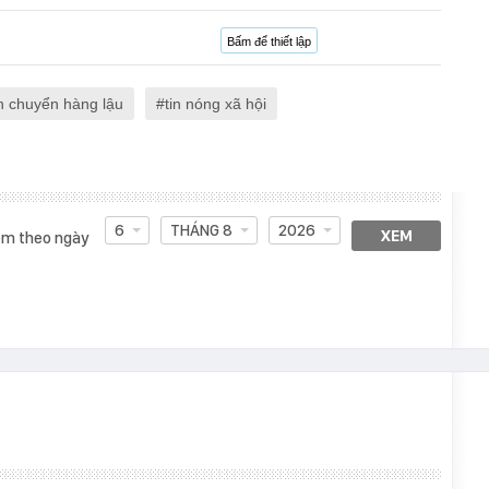
Bấm để thiết lập
 chuyển hàng lậu
tin nóng xã hội
6
THÁNG 8
2026
XEM
m theo ngày