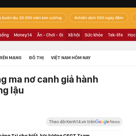
ụ buôn lậu 30.000 viên kim cương
chiến dịch 500 ngày đêm
 sống
Money.14
Ăn - Chơi - Đi
Xã hội
Sức khỏe
Tek-life
Học
RÊN MẠNG
ĐÔ THỊ
VIỆT NAM HÔM NAY
ùng ma nơ canh giả hành
ng lậu
Theo dõi Kenh14.vn trên
uảng Trị cho biết, lực lượng CSGT Trạm