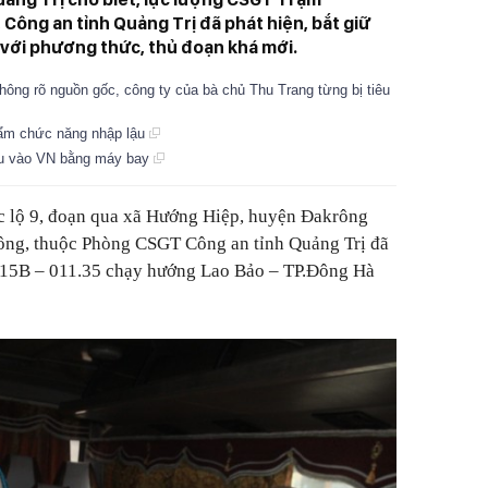
ông an tỉnh Quảng Trị đã phát hiện, bắt giữ
 với phương thức, thủ đoạn khá mới.
không rõ nguồn gốc, công ty của bà chủ Thu Trang từng bị tiêu
ẩm chức năng nhập lậu
ậu vào VN bằng máy bay
ốc lộ 9, đoạn qua xã Hướng Hiệp, huyện Đakrông
ông, thuộc Phòng CSGT Công an tỉnh Quảng Trị đã
 15B – 011.35 chạy hướng Lao Bảo – TP.Đông Hà